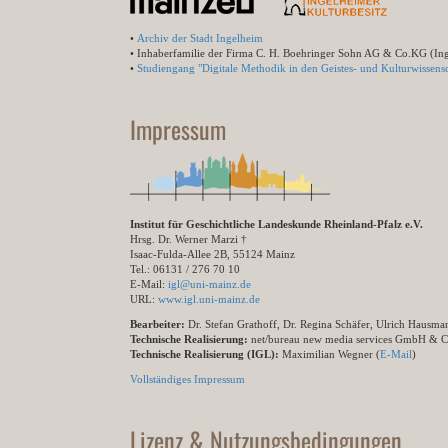
•
Archiv der Stadt Ingelheim
• Inhaberfamilie der Firma C. H. Boehringer Sohn AG & Co.KG (In
•
Studiengang "Digitale Methodik in den Geistes- und Kulturwissensc
Impressum
Institut für Geschichtliche Landeskunde Rheinland-Pfalz e.V.
Hrsg. Dr. Werner Marzi †
Isaac-Fulda-Allee 2B, 55124 Mainz
Tel.: 06131 / 276 70 10
E-Mail:
igl@uni-mainz.de
URL:
www.igl.uni-mainz.de
Bearbeiter:
Dr. Stefan Grathoff, Dr. Regina Schäfer, Ulrich Hausm
Technische Realisierung:
net/bureau new media services GmbH & 
Technische Realisierung (IGL):
Maximilian Wegner (
E-Mail
)
Vollständiges Impressum
Lizenz & Nutzungsbedingungen