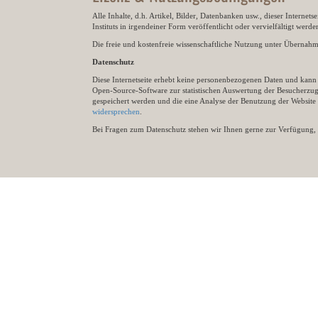
Alle Inhalte, d.h. Artikel, Bilder, Datenbanken usw., dieser Internet
Instituts in irgendeiner Form veröffentlicht oder vervielfältigt wer
Die freie und kostenfreie wissenschaftliche Nutzung unter Übernahme 
Datenschutz
Diese Internetseite erhebt keine personenbezogenen Daten und kann ü
Open-Source-Software zur statistischen Auswertung der Besucherzugr
gespeichert werden und die eine Analyse der Benutzung der Websit
widersprechen
.
Bei Fragen zum Datenschutz stehen wir Ihnen gerne zur Verfügung, 