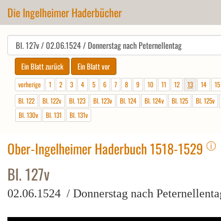
Die Ingelheimer Haderbücher
vorherige
1
2
3
4
5
6
7
8
9
10
11
12
13
14
15
Bl. 122
Bl. 122v
Bl. 123
Bl. 123v
Bl. 124
Bl. 124v
Bl. 125
Bl. 125v
Bl. 130v
Bl. 131
Bl. 131v
ⓘ
Ober-Ingelheimer Haderbuch 1518-1529
Bl. 127v
02.06.1524 / Donnerstag nach Peternellenta