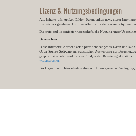
Lizenz & Nutzungsbedingungen
Alle Inhalte, d.h. Artikel, Bilder, Datenbanken usw., dieser Internet
Instituts in irgendeiner Form veröffentlicht oder vervielfältigt wer
Die freie und kostenfreie wissenschaftliche Nutzung unter Übernahme 
Datenschutz
Diese Internetseite erhebt keine personenbezogenen Daten und kann ü
Open-Source-Software zur statistischen Auswertung der Besucherzugr
gespeichert werden und die eine Analyse der Benutzung der Websit
widersprechen
.
Bei Fragen zum Datenschutz stehen wir Ihnen gerne zur Verfügung, 