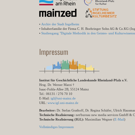
•
Archiv der Stadt Ingelheim
• Inhaberfamilie der Firma C. H. Boehringer Sohn AG & Co.KG (In
•
Studiengang "Digitale Methodik in den Geistes- und Kulturwissensc
Impressum
Institut für Geschichtliche Landeskunde Rheinland-Pfalz e.V.
Hrsg. Dr. Werner Marzi †
Isaac-Fulda-Allee 2B, 55124 Mainz
Tel.: 06131 / 276 70 10
E-Mail:
igl@uni-mainz.de
URL:
www.igl.uni-mainz.de
Bearbeiter:
Dr. Stefan Grathoff, Dr. Regina Schäfer, Ulrich Hausm
Technische Realisierung:
net/bureau new media services GmbH & 
Technische Realisierung (IGL):
Maximilian Wegner (
E-Mail
)
Vollständiges Impressum