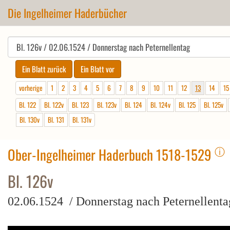
Die Ingelheimer Haderbücher
vorherige
1
2
3
4
5
6
7
8
9
10
11
12
13
14
15
Bl. 122
Bl. 122v
Bl. 123
Bl. 123v
Bl. 124
Bl. 124v
Bl. 125
Bl. 125v
Bl. 130v
Bl. 131
Bl. 131v
ⓘ
Ober-Ingelheimer Haderbuch 1518-1529
Bl. 126v
02.06.1524 / Donnerstag nach Peternellenta