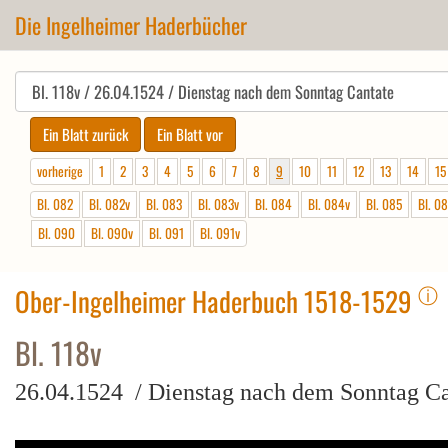
Die Ingelheimer Haderbücher
vorherige
1
2
3
4
5
6
7
8
9
10
11
12
13
14
15
Bl. 082
Bl. 082v
Bl. 083
Bl. 083v
Bl. 084
Bl. 084v
Bl. 085
Bl. 0
Bl. 090
Bl. 090v
Bl. 091
Bl. 091v
ⓘ
Ober-Ingelheimer Haderbuch 1518-1529
Bl. 118v
26.04.1524 / Dienstag nach dem Sonntag Ca