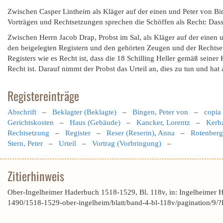
Zwischen Casper Lintheim als Kläger auf der einen und Peter von Bin
Vorträgen und Rechtsetzungen sprechen die Schöffen als Recht: Dass
Zwischen Herrn Jacob Drap, Probst im Sal, als Kläger auf der einen
den beigelegten Registern und den gehörten Zeugen und der Rechtset
Registers wie es Recht ist, dass die 18 Schilling Heller gemäß seine
Recht ist. Darauf nimmt der Probst das Urteil an, dies zu tun und hat 
Registereinträge
Abschrift
–
Beklagter (Beklagte)
–
Bingen, Peter von
–
copia
Gerichtskosten
–
Haus (Gebäude)
–
Kancker, Lorentz
–
Kerbz
Rechtsetzung
–
Register
–
Reser (Reserin), Anna
–
Rotenberg
Stern, Peter
–
Urteil
–
Vortrag (Vorbringung)
–
Zitierhinweis
Ober-Ingelheimer Haderbuch 1518-1529, Bl. 118v, in: Ingelheimer 
1490/1518-1529-ober-ingelheim/blatt/band-4-bl-118v/pagination