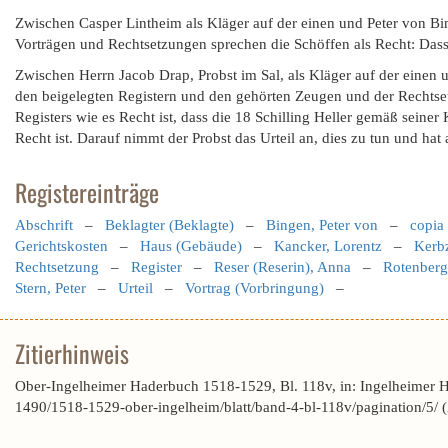
Zwischen Casper Lintheim als Kläger auf der einen und Peter von Bin
Vorträgen und Rechtsetzungen sprechen die Schöffen als Recht: Dass
Zwischen Herrn Jacob Drap, Probst im Sal, als Kläger auf der einen
den beigelegten Registern und den gehörten Zeugen und der Rechtset
Registers wie es Recht ist, dass die 18 Schilling Heller gemäß seine
Recht ist. Darauf nimmt der Probst das Urteil an, dies zu tun und hat 
Registereinträge
Abschrift
–
Beklagter (Beklagte)
–
Bingen, Peter von
–
copia
Gerichtskosten
–
Haus (Gebäude)
–
Kancker, Lorentz
–
Kerbz
Rechtsetzung
–
Register
–
Reser (Reserin), Anna
–
Rotenberg
Stern, Peter
–
Urteil
–
Vortrag (Vorbringung)
–
Zitierhinweis
Ober-Ingelheimer Haderbuch 1518-1529, Bl. 118v, in: Ingelheimer 
1490/1518-1529-ober-ingelheim/blatt/band-4-bl-118v/pagination/5/