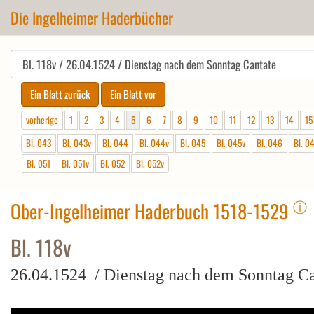
Die Ingelheimer Haderbücher
vorherige
1
2
3
4
5
6
7
8
9
10
11
12
13
14
15
Bl. 043
Bl. 043v
Bl. 044
Bl. 044v
Bl. 045
Bl. 045v
Bl. 046
Bl. 0
Bl. 051
Bl. 051v
Bl. 052
Bl. 052v
ⓘ
Ober-Ingelheimer Haderbuch 1518-1529
Bl. 118v
26.04.1524 / Dienstag nach dem Sonntag Ca