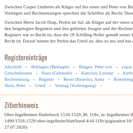
Zwischen Casper Lintheim als Kläger auf der einen und Peter von Bin
Vorträgen und Rechtsetzungen sprechen die Schöffen als Recht: Dass
Zwischen Herrn Jacob Drap, Probst im Sal, als Kläger auf der einen
den beigelegten Registern und den gehörten Zeugen und der Rechtset
Registers wie es Recht ist, dass die 18 Schilling Heller gemäß seine
Recht ist. Darauf nimmt der Probst das Urteil an, dies zu tun und hat 
Registereinträge
Abschrift
–
Beklagter (Beklagte)
–
Bingen, Peter von
–
copia
Gerichtskosten
–
Haus (Gebäude)
–
Kancker, Lorentz
–
Kerbz
Rechtsetzung
–
Register
–
Reser (Reserin), Anna
–
Rotenberg
Stern, Peter
–
Urteil
–
Vortrag (Vorbringung)
–
Zitierhinweis
Ober-Ingelheimer Haderbuch 1518-1529, Bl. 118v, in: Ingelheimer 
1490/1518-1529-ober-ingelheim/blatt/band-4-bl-118v/paginatio
27.07.2026)