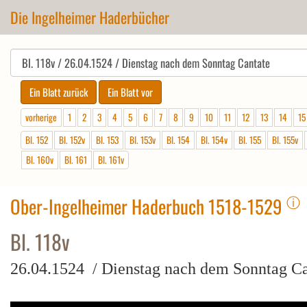
Die Ingelheimer Haderbücher
vorherige
1
2
3
4
5
6
7
8
9
10
11
12
13
14
15
Bl. 152
Bl. 152v
Bl. 153
Bl. 153v
Bl. 154
Bl. 154v
Bl. 155
Bl. 155v
Bl. 160v
Bl. 161
Bl. 161v
ⓘ
Ober-Ingelheimer Haderbuch 1518-1529
Bl. 118v
26.04.1524 / Dienstag nach dem Sonntag Ca