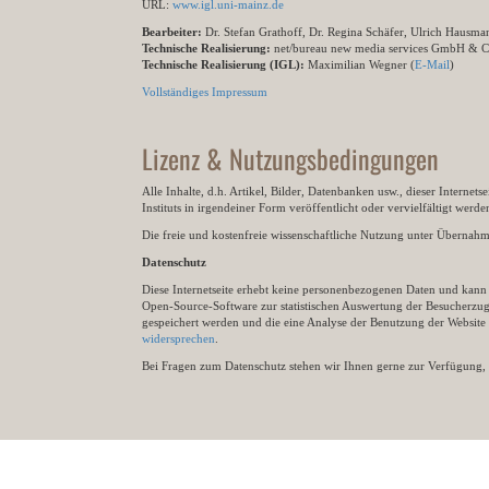
URL:
www.igl.uni-mainz.de
Bearbeiter:
Dr. Stefan Grathoff, Dr. Regina Schäfer, Ulrich Hausm
Technische Realisierung:
net/bureau new media services GmbH & 
Technische Realisierung (IGL):
Maximilian Wegner (
E-Mail
)
Vollständiges Impressum
Lizenz & Nutzungsbedingungen
Alle Inhalte, d.h. Artikel, Bilder, Datenbanken usw., dieser Internet
Instituts in irgendeiner Form veröffentlicht oder vervielfältigt wer
Die freie und kostenfreie wissenschaftliche Nutzung unter Übernahme 
Datenschutz
Diese Internetseite erhebt keine personenbezogenen Daten und kann ü
Open-Source-Software zur statistischen Auswertung der Besucherzugr
gespeichert werden und die eine Analyse der Benutzung der Websit
widersprechen
.
Bei Fragen zum Datenschutz stehen wir Ihnen gerne zur Verfügung, 