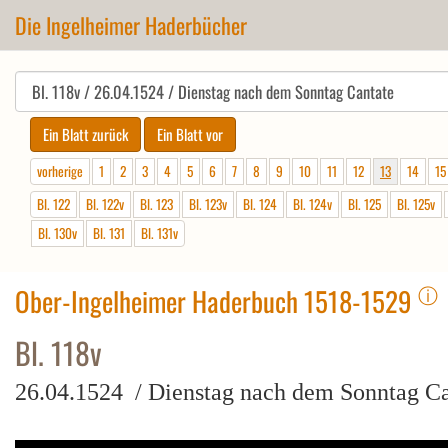
Die Ingelheimer Haderbücher
vorherige
1
2
3
4
5
6
7
8
9
10
11
12
13
14
15
Bl. 122
Bl. 122v
Bl. 123
Bl. 123v
Bl. 124
Bl. 124v
Bl. 125
Bl. 125v
Bl. 130v
Bl. 131
Bl. 131v
ⓘ
Ober-Ingelheimer Haderbuch 1518-1529
Bl. 118v
26.04.1524 / Dienstag nach dem Sonntag Ca