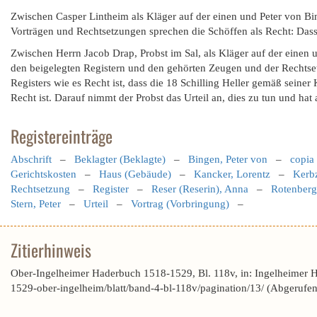
Zwischen Casper Lintheim als Kläger auf der einen und Peter von Bin
Vorträgen und Rechtsetzungen sprechen die Schöffen als Recht: Dass
Zwischen Herrn Jacob Drap, Probst im Sal, als Kläger auf der einen
den beigelegten Registern und den gehörten Zeugen und der Rechtset
Registers wie es Recht ist, dass die 18 Schilling Heller gemäß seine
Recht ist. Darauf nimmt der Probst das Urteil an, dies zu tun und hat 
Registereinträge
Abschrift
–
Beklagter (Beklagte)
–
Bingen, Peter von
–
copia
Gerichtskosten
–
Haus (Gebäude)
–
Kancker, Lorentz
–
Kerbz
Rechtsetzung
–
Register
–
Reser (Reserin), Anna
–
Rotenberg
Stern, Peter
–
Urteil
–
Vortrag (Vorbringung)
–
Zitierhinweis
Ober-Ingelheimer Haderbuch 1518-1529, Bl. 118v, in: Ingelheimer 
1529-ober-ingelheim/blatt/band-4-bl-118v/pagination/13/ (Abgerufe