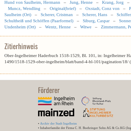
Hund von Saulheim, Hermann
–
Jung, Henne
–
Krang, Jorg
Muncz, Wendling
–
Original(brief)
–
Oxstadt, Conz von
–
P
Saulheim (Ort)
–
Scherer, Cristman
–
Scherer, Hans
–
Schiffe
Schultheiß und Schöffen (Paarformel)
–
Siburg, Caspar
–
Sonne
Undenheim (Ort)
–
Wentz, Henne
–
Witwe
–
Zimmermann, Pe
Zitierhinweis
Ober-Ingelheimer Haderbuch 1518-1529, Bl. 101, in: Ingelheimer H
1490/1518-1529-ober-ingelheim/blatt/band-4-bl-101/pagination/18/
Förderer
•
Archiv der Stadt Ingelheim
• Inhaberfamilie der Firma C. H. Boehringer Sohn AG & Co.KG (In