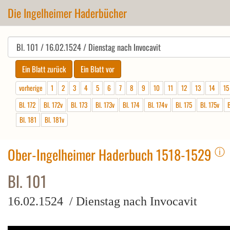
Die Ingelheimer Haderbücher
vorherige
1
2
3
4
5
6
7
8
9
10
11
12
13
14
15
Bl. 172
Bl. 172v
Bl. 173
Bl. 173v
Bl. 174
Bl. 174v
Bl. 175
Bl. 175v
B
Bl. 181
Bl. 181v
ⓘ
Ober-Ingelheimer Haderbuch 1518-1529
Bl. 101
16.02.1524 / Dienstag nach Invocavit