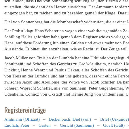
schließlich, dass Diel von Sonnenberg schuldig sei, den Herren dies
zu stellen, die sie dann den Herren ausrichten. Der Amtmann fordert w
eingezogen hat, zu reichen und zu bezahlen gemäß der Klage. Darauf
Diel von Sonnenberg hat die Momberschaft widerrufen, die er einst 
Der Probst klagt Hans Scherer an wegen einer wahrheitsgemäßen Zeug
Schilling Heller gefordert habe gemäß dem Register wie es vorliegt, 
Hans, auf diese Forderung hin einen Gulden und etwas mehr von En
Ausstände. Er bittet, ihn anzuhalten, wie es Recht ist. Der Zeuge wil
Jacob Muller von Treis an der Lumbda hat eine Urkunde vorgelegt, d
Schultheiß und Schöffen des Gerichts zu Groß-Saulheim, nämlich He
Dickhut, Henne Wentz und Paulus Dekan, alles Schöffen des Gericht
von Treis an der Lumbda und hat uns gebeten, dass wir etliche Perso
zwischen Jacob und Apollonie, der Witwe von Jacob Schiffer. Da ka
Scherer, Wiprecht Scheffer, alle von Saulheim, Peter Gugenheimer
Udenheim, Conncz von Oxstadt und Henne Jung von Undenheim. Und
Registereinträge
Amtmann (Offiziat)
–
Bickenbach, Diel (von)
–
Brief (Urkunde)
Endlich, Peter
–
Garten
–
Gericht (Saulheim)
–
Guelt (Gült)