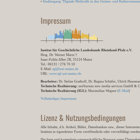
•
Studiengang "Digitale Methodik in den Geistes- und Kulturwissensc
Impressum
Institut für Geschichtliche Landeskunde Rheinland-Pfalz e.V.
Hrsg. Dr. Werner Marzi †
Isaac-Fulda-Allee 2B, 55124 Mainz
Tel.: 06131 / 276 70 10
E-Mail:
igl@uni-mainz.de
URL:
www.igl.uni-mainz.de
Bearbeiter:
Dr. Stefan Grathoff, Dr. Regina Schäfer, Ulrich Hausm
Technische Realisierung:
net/bureau new media services GmbH & 
Technische Realisierung (IGL):
Maximilian Wegner (
E-Mail
)
Vollständiges Impressum
Lizenz & Nutzungsbedingungen
Alle Inhalte, d.h. Artikel, Bilder, Datenbanken usw., dieser Internet
Instituts in irgendeiner Form veröffentlicht oder vervielfältigt wer
Die freie und kostenfreie wissenschaftliche Nutzung unter Übernahme 