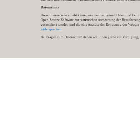
Datenschutz
Diese Internetseite erhebt keine personenbezogenen Daten und kann ü
Open-Source-Software zur statistischen Auswertung der Besucherzugr
gespeichert werden und die eine Analyse der Benutzung der Websit
widersprechen
.
Bei Fragen zum Datenschutz stehen wir Ihnen gerne zur Verfügung, 