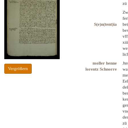
zü
Zwi
fe
S(e)n(tent)ia
bei
bew
vff
xii
wen
li
moller henne
Jt
Vergrößern
lorentz Schnorre
wal
me
Eeh
deß
ben
ke
ger
vnd
den
zū 