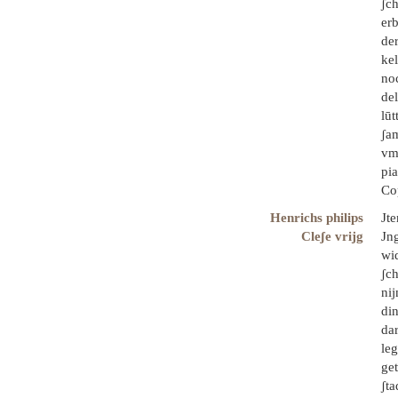
ʃc
erb
der
kel
no
de
lūt
ʃam
vmb
pi
Co
Henrichs philips
Jt
Cleʃe vrijg
Jn
wid
ʃc
nij
di
dar
leg
ge
ʃta