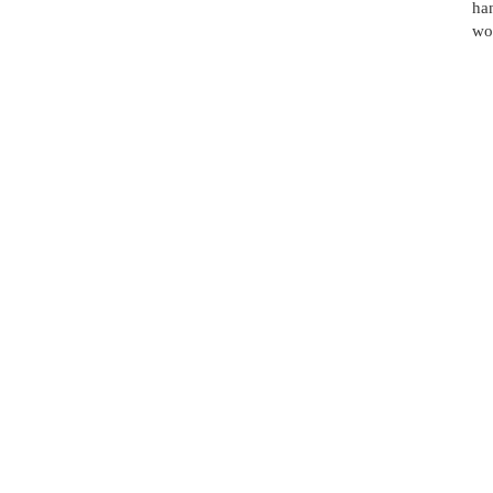
han
wo 