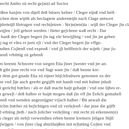
 recht Ambo zü recht geʃatzt ad Socios
ßen hanʃen von dijell deß būsers kelner / Cleger eijnß vnd helf-
richen dem wijrth als beclagtem andernteijls nach Clage antwort
jderteijll fūrtragen vnd rechtʃetzen : S(e)n(tent)ia : wijll der Cleger ʃin c
ijʃen / ʃoll gehort werden / fūrter geʃcheen waß recht : Dar
 hanß der Cleger begert ʃin tag zūr bewijʃūng / vnd ʃin jm geben
ij tag et vltra vt juris eʃt / vnd der Cleger begert ʃin vffge-
dten Coʃtenň vnd expenß / vnd jʃt helfferich der wijrth / jme ʃo-
chenň vrbūttig zü gebenň
em lorentz Schnorre von wegen Eūa ʃiner ʃwester vnd jre an-
t gibt jnne recht vor vnd Sagt ware ʃin / daß henne kre-
r dem got gnade Eūa zü eijner hūʃchfraūwen genomen zu der
e vnd ʃije auch geerbt gegijfft mit handt vnd mit halme jnhalt
 gerichtʃ buͤches / als er daß macht haijt gehaijtt / vnd one lijbes er-
 geweʃt / deß halber er haijtt mogen daß ʃin vff ʃin Eelich gemahell
renň vnd wenden angezeijgter vrʃach halber / Bit anwalt die
ichts buͤcher zū beʃichtigen vnd zū verleʃenň / dar jnne die gijfft
 erbūng ʃteth / nach ʃolicher verleʃūng / mit recht zü erkennen(n)
 cleger als nehʃt verwendten erben henne kremers ʃeligen Stijll
ʃwijgen / von ʃiner clag abtzūlaijßen mit erʃtatūng Coʃten vnd