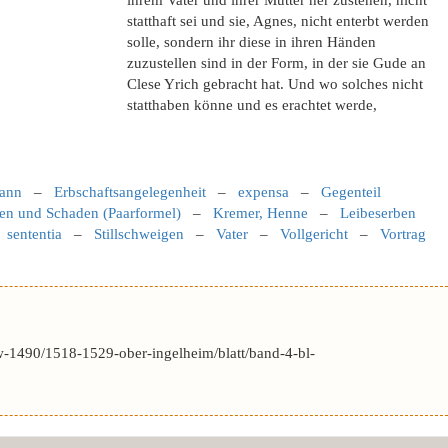
ihrem Vater und ihrer Mutter her zustehen, nicht
statthaft sei und sie, Agnes, nicht enterbt werden
solle, sondern ihr diese in ihren Händen
zuzustellen sind in der Form, in der sie Gude an
Clese Yrich gebracht hat. Und wo solches nicht
statthaben könne und es erachtet werde,
ann
–
Erbschaftsangelegenheit
–
expensa
–
Gegenteil
en und Schaden (Paarformel)
–
Kremer, Henne
–
Leibeserben
–
sententia
–
Stillschweigen
–
Vater
–
Vollgericht
–
Vortrag
-1490/1518-1529-ober-ingelheim/blatt/band-4-bl-