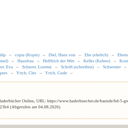
ilip
–
copia (Kopie)
–
Diel, Hans von
–
Ehe (ehelich)
–
Ehem
rmel)
–
Hausfrau
–
Helffrich der Wirt
–
Keller (Kelner)
–
Kost
rr, Eva
–
Schnorr, Lorentz
–
Schrift (schreiben)
–
Schwester
gnes
–
Yrich, Cles
–
Yrich, Gude
–
Haderbücher Online, URL: https://www.haderbuecher.de/baende/bd-5-gw
3b4 (Abgerufen am 04.08.2026)