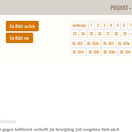
PROJEKT
vorherige
1
2
3
4
5
6
7
23
24
25
26
27
28
29
Bl. 102
Bl. 102v
Bl. 103
Bl. 103v
Bl. 107v
Bl. 108
Bl. 108v
Bl. 109
nskription
 gegen helfferich verhofft ʃin bewijʃūng ʃoll vorgehen Stelt aūch