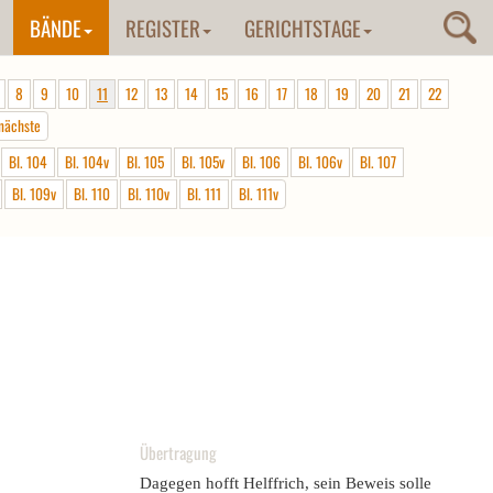
BÄNDE
REGISTER
GERICHTSTAGE
8
9
10
11
12
13
14
15
16
17
18
19
20
21
22
nächste
Bl. 104
Bl. 104v
Bl. 105
Bl. 105v
Bl. 106
Bl. 106v
Bl. 107
Bl. 109v
Bl. 110
Bl. 110v
Bl. 111
Bl. 111v
Übertragung
Dagegen hofft Helffrich, sein Beweis solle