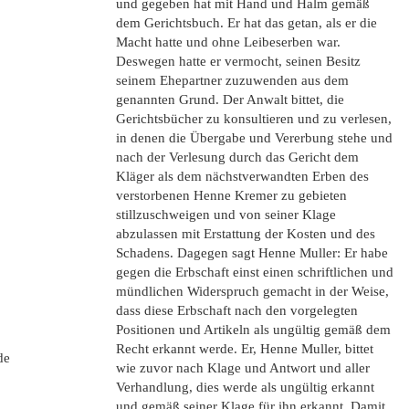
und gegeben hat mit Hand und Halm gemäß
dem Gerichtsbuch. Er hat das getan, als er die
Macht hatte und ohne Leibeserben war.
Deswegen hatte er vermocht, seinen Besitz
seinem Ehepartner zuzuwenden aus dem
genannten Grund. Der Anwalt bittet, die
Gerichtsbücher zu konsultieren und zu verlesen,
in denen die Übergabe und Vererbung stehe und
nach der Verlesung durch das Gericht dem
Kläger als dem nächstverwandten Erben des
verstorbenen Henne Kremer zu gebieten
stillzuschweigen und von seiner Klage
abzulassen mit Erstattung der Kosten und des
Schadens. Dagegen sagt Henne Muller: Er habe
gegen die Erbschaft einst einen schriftlichen und
mündlichen Widerspruch gemacht in der Weise,
dass diese Erbschaft nach den vorgelegten
Positionen und Artikeln als ungültig gemäß dem
Recht erkannt werde. Er, Henne Muller, bittet
de
wie zuvor nach Klage und Antwort und aller
Verhandlung, dies werde als ungültig erkannt
und gemäß seiner Klage für ihn erkannt. Damit