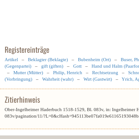
Registereinträge
Artikel
–
Beklagter (Beklagte)
–
Bubenheim (Ort)
–
Buser, Ph
(Gegenpartei)
–
gift (giften)
–
Gott
–
Hand und Halm (Paarfo
–
Mutter (Mütter)
–
Philip, Henrich
–
Rechtsetzung
–
Schno
(Vorbringung)
–
Wahrheit (wahr)
–
Wirt (Gastwirt)
–
Yrich, A
Zitierhinweis
Ober-Ingelheimer Haderbuch 1518-1529, Bl. 083v, in: Ingelheimer 
083v/pagination/11/?L=0&cHash=945113be07fa019e61165193048b2