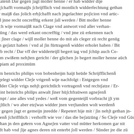
hatenň Dar gegen ʃagt moller henne / er hab widder dije
ʃchafft vormaijls ʃchrijfflich vnd montlich widderfechtung gethan
 maijß das ʃolich erbʃchafft nach jngelachter poʃicion vnd artic-
l jnne recht oncrefftig erkent ʃall werden / Bitt moller henne
ch wije vormaijlß nach Clage vnd antwort vnd aller verhan-
lūng / das werd erkant oncrefftig / vnd jme zü erkennen nach
t ʃiner clage / wijll moller henne do mit als cleger zū recht genūg
 geʃatzt haben / vnd al ʃin fūrtragenň widder erholet haben / Bit
 recht / Dar vff der widderteijll begert tag vnd ʃchūp auch Co-
am zwißem nehʃten gericht / der glichen ʃo begert moller henne aūch
piam ad proximūm
em henrichs philips von bobenheijm haijt heūde Schrijfflichenň
gelegt widder Cleʃe vrigenň wije nachfolgt : Entgegen vnd
der Cleʃe vrigs nehʃt gerichtlich vortragenň vnd rechtʃatze / Er-
hint heinrichs philips anwalt ʃiner hūʃchfraūwen agneʃenň
mpt / ane alles vnd yedes / weß vom gegenteijll vorbracht jʃt ym
nʃtlich / wo aber etzʃwas widder jnen verʃtanden wolt werdenň
 gegen ʃagt er gemeijn jnredde / Repetert hije mit / ʃin nehʃt gethan jn-
enň ʃchrifftlich : verhofft wie vor / das die beʃatzūng / So Cleʃe vnd Gū
than jn den guͤtern von Agneʃen vatter vnd mūtter herkomen gar nit
dt hab vnd ʃije agnes deren nit enterbt ʃoll werden / Sūnder jre die zū