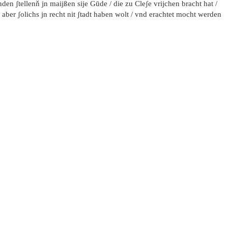
den ʃtellenň jn maijßen sije Gūde / die zu Cleʃe vrijchen bracht hat /
aber ʃolichs jn recht nit ʃtadt haben wolt / vnd erachtet mocht werden