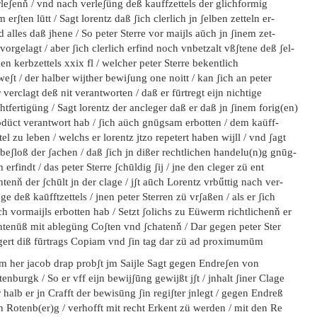
leʃenň / vnd nach verleʃüng deß kauffzettels der glichformig
 erʃten lūtt / Sagt lorentz daß ʃich clerlich jn ʃelben zetteln er-
d alles daß jhene / So peter Sterre vor maijls aūch jn ʃinem zet-
 vorgelagt / aber ʃich clerlich erfind noch vnbetzalt vßʃtene deß ʃel-
en kerbzettels xxix fl / welcher peter Sterre bekentlich
eʃt / der halber wijther bewiʃung one noitt / kan ʃich an peter
 verclagt deß nit verantworten / daß er fūrtregt eijn nichtige
htfertigüng / Sagt lorentz der ancleger daß er daß jn ʃinem forig(en)
odüct verantwort hab / ʃich aüch gnūgsam erbotten / dem kaüff-
tel zu leben / welchs er lorentz jtzo repetert haben wijll / vnd ʃagt
beʃloß der ʃachen / daß ʃich jn dißer rechtlichen handelu(n)g gnūg-
 erfindt / das peter Sterre ʃchūldig ʃij / jne den cleger zü ent
htenň der ʃchūlt jn der clage / jʃt aūch Lorentz vrbűttig nach ver-
e deß kaūfftzettels / jnen peter Sterren zü vrʃaßen / als er ʃich
h vormaijls erbotten hab / Setzt ʃolichs zu Eüwerm richtlichenň er
ntenūß mit ablegüng Coʃten vnd ʃchatenň / Dar gegen peter Ster
gert diß fūrtrags Copiam vnd ʃin tag dar zü ad proximumūm
em her jacob drap probʃt jm Saijle Sagt gegen Endreʃen von
enburgk / So er vff eijn bewijʃūng gewijßt jʃt / jnhalt ʃiner Clage
 halb er jn Crafft der bewisūng ʃin regiʃter jnlegt / gegen Endreß
 Rotenb(er)g / verhofft mit recht Erkent zü werden / mit den Re