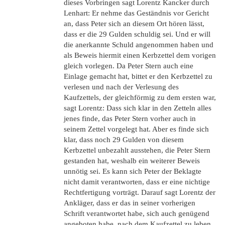
dieses Vorbringen sagt Lorentz Kancker durch
Lenhart: Er nehme das Geständnis vor Gericht
an, dass Peter sich an diesem Ort hören lässt,
dass er die 29 Gulden schuldig sei. Und er will
die anerkannte Schuld angenommen haben und
als Beweis hiermit einen Kerbzettel dem vorigen
gleich vorlegen. Da Peter Stern auch eine
Einlage gemacht hat, bittet er den Kerbzettel zu
verlesen und nach der Verlesung des
Kaufzettels, der gleichförmig zu dem ersten war,
sagt Lorentz: Dass sich klar in den Zetteln alles
jenes finde, das Peter Stern vorher auch in
seinem Zettel vorgelegt hat. Aber es finde sich
klar, dass noch 29 Gulden von diesem
Kerbzettel unbezahlt ausstehen, die Peter Stern
gestanden hat, weshalb ein weiterer Beweis
unnötig sei. Es kann sich Peter der Beklagte
nicht damit verantworten, dass er eine nichtige
Rechtfertigung vorträgt. Darauf sagt Lorentz der
Ankläger, dass er das in seiner vorherigen
Schrift verantwortet habe, sich auch genügend
angeboten habe, nach dem Kaufzettel zu leben,