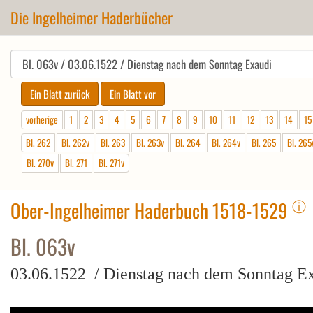
Die Ingelheimer Haderbücher
vorherige
1
2
3
4
5
6
7
8
9
10
11
12
13
14
15
Bl. 262
Bl. 262v
Bl. 263
Bl. 263v
Bl. 264
Bl. 264v
Bl. 265
Bl. 265
Bl. 270v
Bl. 271
Bl. 271v
ⓘ
Ober-Ingelheimer Haderbuch 1518-1529
Bl. 063v
03.06.1522 / Dienstag nach dem Sonntag E