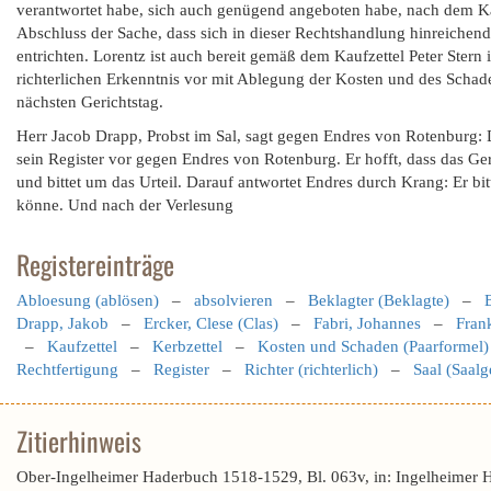
verantwortet habe, sich auch genügend angeboten habe, nach dem Kau
Abschluss der Sache, dass sich in dieser Rechtshandlung hinreichend
entrichten. Lorentz ist auch bereit gemäß dem Kaufzettel Peter Stern 
richterlichen Erkenntnis vor mit Ablegung der Kosten und des Schade
nächsten Gerichtstag.
Herr Jacob Drapp, Probst im Sal, sagt gegen Endres von Rotenburg: D
sein Register vor gegen Endres von Rotenburg. Er hofft, dass das Ge
und bittet um das Urteil. Darauf antwortet Endres durch Krang: Er bit
könne. Und nach der Verlesung
Registereinträge
Abloesung (ablösen)
–
absolvieren
–
Beklagter (Beklagte)
–
Drapp, Jakob
–
Ercker, Clese (Clas)
–
Fabri, Johannes
–
Fran
–
Kaufzettel
–
Kerbzettel
–
Kosten und Schaden (Paarformel)
Rechtfertigung
–
Register
–
Richter (richterlich)
–
Saal (Saalg
Zitierhinweis
Ober-Ingelheimer Haderbuch 1518-1529, Bl. 063v, in: Ingelheimer 