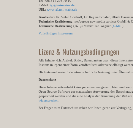
Tel.: 06131 / 276 70 10
E-Mail:
igl@uni-mainz.de
URL:
www.igl.uni-mainz.de
Bearbeiter:
Dr. Stefan Grathoff, Dr. Regina Schäfer, Ulrich Hausm
Technische Realisierung:
net/bureau new media services GmbH & 
Technische Realisierung (IGL):
Maximilian Wegner (
E-Mail
)
Vollständiges Impressum
Lizenz & Nutzungsbedingungen
Alle Inhalte, d.h. Artikel, Bilder, Datenbanken usw., dieser Internet
Instituts in irgendeiner Form veröffentlicht oder vervielfältigt wer
Die freie und kostenfreie wissenschaftliche Nutzung unter Übernahme 
Datenschutz
Diese Internetseite erhebt keine personenbezogenen Daten und kann ü
Open-Source-Software zur statistischen Auswertung der Besucherzugr
gespeichert werden und die eine Analyse der Benutzung der Websit
widersprechen
.
Bei Fragen zum Datenschutz stehen wir Ihnen gerne zur Verfügung, 