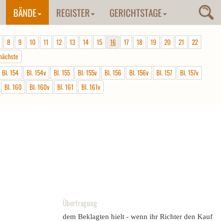
BÄNDE
REGISTER
GERICHTSTAGE
8
9
10
11
12
13
14
15
16
17
18
19
20
21
22
nächste
Bl. 154
Bl. 154v
Bl. 155
Bl. 155v
Bl. 156
Bl. 156v
Bl. 157
Bl. 157v
Bl. 160
Bl. 160v
Bl. 161
Bl. 161v
Übertragung
dem Beklagten hielt - wenn ihr Richter den Kauf