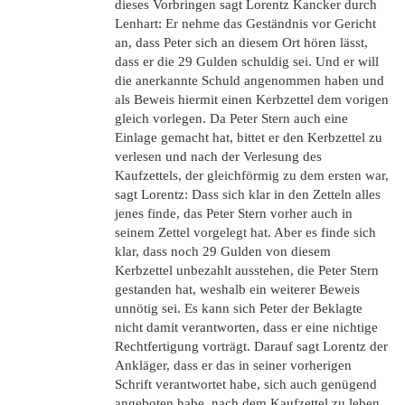
dieses Vorbringen sagt Lorentz Kancker durch
Lenhart: Er nehme das Geständnis vor Gericht
an, dass Peter sich an diesem Ort hören lässt,
dass er die 29 Gulden schuldig sei. Und er will
die anerkannte Schuld angenommen haben und
als Beweis hiermit einen Kerbzettel dem vorigen
gleich vorlegen. Da Peter Stern auch eine
Einlage gemacht hat, bittet er den Kerbzettel zu
verlesen und nach der Verlesung des
Kaufzettels, der gleichförmig zu dem ersten war,
sagt Lorentz: Dass sich klar in den Zetteln alles
jenes finde, das Peter Stern vorher auch in
seinem Zettel vorgelegt hat. Aber es finde sich
klar, dass noch 29 Gulden von diesem
Kerbzettel unbezahlt ausstehen, die Peter Stern
gestanden hat, weshalb ein weiterer Beweis
unnötig sei. Es kann sich Peter der Beklagte
nicht damit verantworten, dass er eine nichtige
Rechtfertigung vorträgt. Darauf sagt Lorentz der
Ankläger, dass er das in seiner vorherigen
Schrift verantwortet habe, sich auch genügend
angeboten habe, nach dem Kaufzettel zu leben,