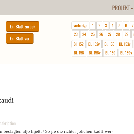
PROJEKT
vorherige
1
2
3
4
5
6
7
23
24
25
26
27
28
29
Bl. 152
Bl. 152v
Bl. 153
Bl. 153v
Bl. 158
Bl. 158v
Bl. 159
Bl. 159v
xaudi
nskription
 beclagten alʃo hijeltt / So jre die richter ʃolichen kaūff wer-