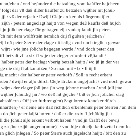
nt anʃehen / vnd beʃunder die betzalüng vom kaūffer beʃcheen
 / folgt dar vß daß dißer kaüffer zü betzalen wijther nit ʃchül-
 jʃt / vß der vrʃach • Dwijll Cleʃe ercker als būrgermeiʃter
 zijth / petern angeclagt haijtt von wegen deß kaūffs deß hūʃch
 jn ʃolicher clage fūr getragen eijn vnderpfandt ʃin peters
ch mit dem wolffstein nemlich drij fl gūlten jerlichen /
jll nū peter Sterre der clage nit ledig / vnd noch teglich gewar
 wijrt / wie jme ʃolichs begegen werde / vnd doch peter den
ff betzalt vff xxix fl wije der cleger erfordert vßʃtandt /
 halber peter der beclagt vberig betzalt haijtt / wo jß jn der ver
e die drij fl abtzuloißen / So man mit • lx • fl iij fl
ig macht / der halber er peter verhofft / Soll jn recht erkent
rden / dwijll er alʃo dūrch Cleʃe Erckern angeʃucht / vnd noch gewar
 wijrt / der cleger ʃoll jme ʃin weg ʃchone machen / vnd ʃoll jme
 wijther ʃchūldig ʃin / wo deß nit geʃche / bitt er ʃich ʃolicher clag
absolūern / Off jtzo furbreng(en) Sagt lorentz kancker dūrch
nhart(en) / er neme ane daß richtlich erkentenūß peter Sterren / an dem
h do ʃich peter laijßt horen / daß er die xxix fl ʃchūldig ʃij /
ll die ʃchūlt alʃo erkent verbott haben / vnd jn Crafft der bewij
n
ng zu ʃiner zijth angeno(mme)
/ vnd hije mit eijn kerbtzettel dem fo-
en glich jnlegen / So peter Sterre auch jngelacht haijtt / bitt den zū