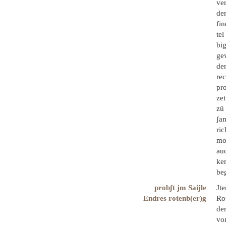
ver
dem
fin
tel
big
gew
der
rec
pr
zet
zü 
ʃam
ric
mog
auc
ke
be
probʃt jm Saijle
Jt
Endres rotenb(er)g
Rot
der
von