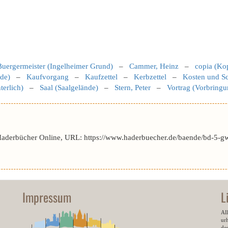
Buergermeister (Ingelheimer Grund)
–
Cammer, Heinz
–
copia (Ko
de)
–
Kaufvorgang
–
Kaufzettel
–
Kerbzettel
–
Kosten und Sc
terlich)
–
Saal (Saalgelände)
–
Stern, Peter
–
Vortrag (Vorbringu
Haderbücher Online, URL: https://www.haderbuecher.de/baende/bd-5-gw
Impressum
L
All
ur
des