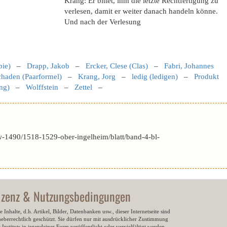
Krang: Er bittet, ihm die letzte Rechtfertigung zu
verlesen, damit er weiter danach handeln könne.
Und nach der Verlesung
pie)
–
Drapp, Jakob
–
Ercker, Clese (Clas)
–
Fabri, Johannes
haden (Paarformel)
–
Krang, Jorg
–
ledig (ledigen)
–
Produkt
ng)
–
Wolffstein
–
Zettel
–
-1490/1518-1529-ober-ingelheim/blatt/band-4-bl-
izenz & Nutzungsbedingungen
e Inhalte, d.h. Artikel, Bilder, Datenbanken usw., dieser Internetseite sind
heberrechtlich geschützt. Sie dürfen nur mit ausdrücklicher Zustimmung
 Instituts in irgendeiner Form veröffentlicht oder vervielfältigt werden.