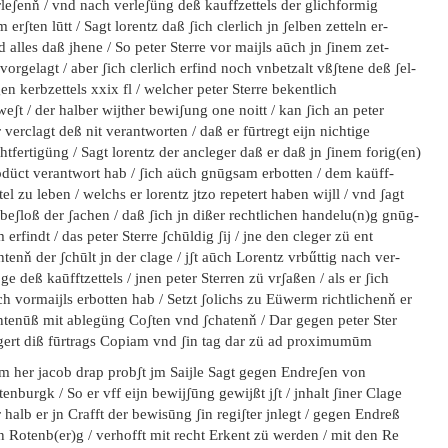
leʃenň / vnd nach verleʃüng deß kauffzettels der glichformig
 erʃten lūtt / Sagt lorentz daß ʃich clerlich jn ʃelben zetteln er-
d alles daß jhene / So peter Sterre vor maijls aūch jn ʃinem zet-
 vorgelagt / aber ʃich clerlich erfind noch vnbetzalt vßʃtene deß ʃel-
en kerbzettels xxix fl / welcher peter Sterre bekentlich
eʃt / der halber wijther bewiʃung one noitt / kan ʃich an peter
 verclagt deß nit verantworten / daß er fūrtregt eijn nichtige
htfertigüng / Sagt lorentz der ancleger daß er daß jn ʃinem forig(en)
odüct verantwort hab / ʃich aüch gnūgsam erbotten / dem kaüff-
tel zu leben / welchs er lorentz jtzo repetert haben wijll / vnd ʃagt
beʃloß der ʃachen / daß ʃich jn dißer rechtlichen handelu(n)g gnūg-
 erfindt / das peter Sterre ʃchūldig ʃij / jne den cleger zü ent
htenň der ʃchūlt jn der clage / jʃt aūch Lorentz vrbűttig nach ver-
e deß kaūfftzettels / jnen peter Sterren zü vrʃaßen / als er ʃich
h vormaijls erbotten hab / Setzt ʃolichs zu Eüwerm richtlichenň er
ntenūß mit ablegüng Coʃten vnd ʃchatenň / Dar gegen peter Ster
gert diß fūrtrags Copiam vnd ʃin tag dar zü ad proximumūm
em her jacob drap probʃt jm Saijle Sagt gegen Endreʃen von
enburgk / So er vff eijn bewijʃūng gewijßt jʃt / jnhalt ʃiner Clage
 halb er jn Crafft der bewisūng ʃin regiʃter jnlegt / gegen Endreß
 Rotenb(er)g / verhofft mit recht Erkent zü werden / mit den Re