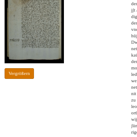
de
jʃt
dig
der
vnd
hūʃ
Dwi
net
kaū
der
mog
Vergrößern
led
we
net
nit
zu 
leo
ort
wij
ʃü
rig