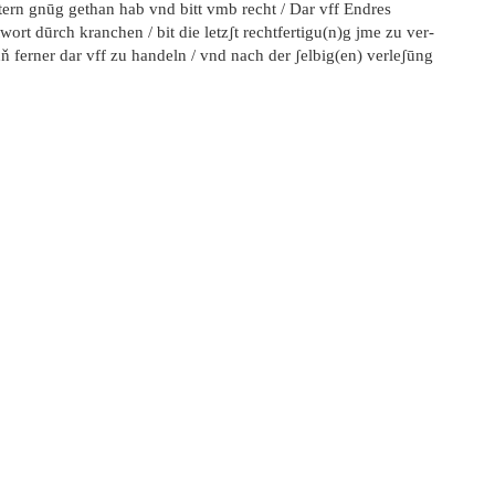
tern gnūg gethan hab vnd bitt vmb recht / Dar vff Endres
wort dūrch kranchen / bit die letzʃt rechtfertigu(n)g jme zu ver-
ň ferner dar vff zu handeln / vnd nach der ʃelbig(en) verleʃūng