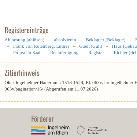
Registereinträge
Abloesung (ablösen)
–
absolvieren
–
Beklagter (Beklagte)
–
–
Frank von Rotenberg, Endres
–
Guelt (Gült)
–
Haus (Gebäu
–
Propst im Saal
–
Rechtfertigung
–
Register
–
Richter (rich
Zitierhinweis
Ober-Ingelheimer Haderbuch 1518-1529, Bl. 063v, in: Ingelheimer 
063v/pagination/16/ (Abgerufen am 11.07.2026)
Förderer