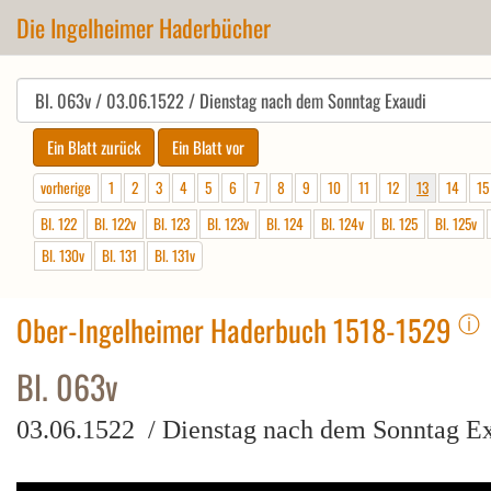
Die Ingelheimer Haderbücher
vorherige
1
2
3
4
5
6
7
8
9
10
11
12
13
14
15
Bl. 122
Bl. 122v
Bl. 123
Bl. 123v
Bl. 124
Bl. 124v
Bl. 125
Bl. 125v
Bl. 130v
Bl. 131
Bl. 131v
ⓘ
Ober-Ingelheimer Haderbuch 1518-1529
Bl. 063v
03.06.1522 / Dienstag nach dem Sonntag E