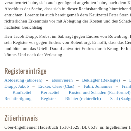
verantwortet habe, sich auch genügend angeboten habe, nach dem Kau
Abschluss der Sache, dass sich in dieser Rechtshandlung hinreichend
entrichten. Lorentz ist auch bereit gemäß dem Kaufzettel Peter Stern 
richterlichen Erkenntnis vor mit Ablegung der Kosten und des Schade
nächsten Gerichtstag.
Herr Jacob Drapp, Probst im Sal, sagt gegen Endres von Rotenburg: D
sein Register vor gegen Endres von Rotenburg. Er hofft, dass das Ge
und bittet um das Urteil. Darauf antwortet Endres durch Krang: Er bit
könne. Und nach der Verlesung
Registereinträge
Abloesung (ablösen)
–
absolvieren
–
Beklagter (Beklagte)
–
Drapp, Jakob
–
Ercker, Clese (Clas)
–
Fabri, Johannes
–
Fran
–
Kaufzettel
–
Kerbzettel
–
Kosten und Schaden (Paarformel)
Rechtfertigung
–
Register
–
Richter (richterlich)
–
Saal (Saalg
Zitierhinweis
Ober-Ingelheimer Haderbuch 1518-1529, Bl. 063v, in: Ingelheimer 