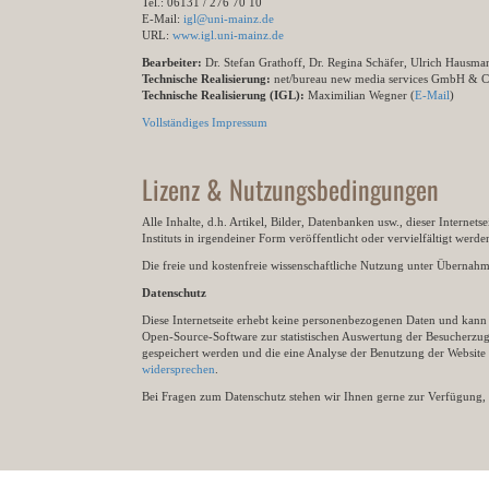
Tel.: 06131 / 276 70 10
E-Mail:
igl@uni-mainz.de
URL:
www.igl.uni-mainz.de
Bearbeiter:
Dr. Stefan Grathoff, Dr. Regina Schäfer, Ulrich Hausm
Technische Realisierung:
net/bureau new media services GmbH & 
Technische Realisierung (IGL):
Maximilian Wegner (
E-Mail
)
Vollständiges Impressum
Lizenz & Nutzungsbedingungen
Alle Inhalte, d.h. Artikel, Bilder, Datenbanken usw., dieser Internet
Instituts in irgendeiner Form veröffentlicht oder vervielfältigt wer
Die freie und kostenfreie wissenschaftliche Nutzung unter Übernahme 
Datenschutz
Diese Internetseite erhebt keine personenbezogenen Daten und kann ü
Open-Source-Software zur statistischen Auswertung der Besucherzugr
gespeichert werden und die eine Analyse der Benutzung der Websit
widersprechen
.
Bei Fragen zum Datenschutz stehen wir Ihnen gerne zur Verfügung, 