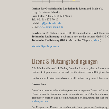
Institut für Geschichtliche Landeskunde Rheinland-Pfalz e.V.
Hrsg. Dr. Werner Marzi †
Isaac-Fulda-Allee 2B, 55124 Mainz
Tel.: 06131 / 276 70 10
E-Mail:
igl@uni-mainz.de
URL:
www.igl.uni-mainz.de
Bearbeiter:
Dr. Stefan Grathoff, Dr. Regina Schäfer, Ulrich Hausm
Technische Realisierung:
net/bureau new media services GmbH & 
Technische Realisierung (IGL):
Maximilian Wegner (
E-Mail
)
Vollständiges Impressum
Lizenz & Nutzungsbedingungen
Alle Inhalte, d.h. Artikel, Bilder, Datenbanken usw., dieser Internet
Instituts in irgendeiner Form veröffentlicht oder vervielfältigt wer
Die freie und kostenfreie wissenschaftliche Nutzung unter Übernahme 
Datenschutz
Diese Internetseite erhebt keine personenbezogenen Daten und kann ü
Open-Source-Software zur statistischen Auswertung der Besucherzugr
gespeichert werden und die eine Analyse der Benutzung der Websit
widersprechen
.
Bei Fragen zum Datenschutz stehen wir Ihnen gerne zur Verfügung, 