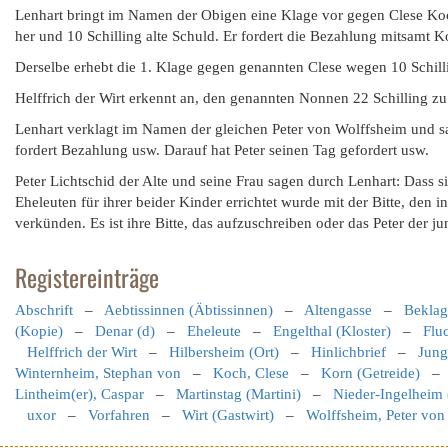
Lenhart bringt im Namen der Obigen eine Klage vor gegen Clese Koc
her und 10 Schilling alte Schuld. Er fordert die Bezahlung mitsamt 
Derselbe erhebt die 1. Klage gegen genannten Clese wegen 10 Schilli
Helffrich der Wirt erkennt an, den genannten Nonnen 22 Schilling 
Lenhart verklagt im Namen der gleichen Peter von Wolffsheim und s
fordert Bezahlung usw. Darauf hat Peter seinen Tag gefordert usw.
Peter Lichtschid der Alte und seine Frau sagen durch Lenhart: Dass s
Eheleuten für ihrer beider Kinder errichtet wurde mit der Bitte, den
verkünden. Es ist ihre Bitte, das aufzuschreiben oder das Peter der 
Registereinträge
Abschrift
–
Aebtissinnen (Äbtissinnen)
–
Altengasse
–
Beklag
(Kopie)
–
Denar (d)
–
Eheleute
–
Engelthal (Kloster)
–
Flu
Helffrich der Wirt
–
Hilbersheim (Ort)
–
Hinlichbrief
–
Jung
Winternheim, Stephan von
–
Koch, Clese
–
Korn (Getreide)
Lintheim(er), Caspar
–
Martinstag (Martini)
–
Nieder-Ingelheim 
uxor
–
Vorfahren
–
Wirt (Gastwirt)
–
Wolffsheim, Peter von