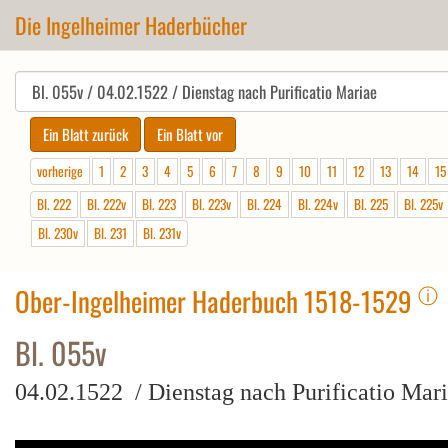
Die Ingelheimer Haderbücher
vorherige
1
2
3
4
5
6
7
8
9
10
11
12
13
14
15
Bl. 222
Bl. 222v
Bl. 223
Bl. 223v
Bl. 224
Bl. 224v
Bl. 225
Bl. 225v
Bl. 230v
Bl. 231
Bl. 231v
ⓘ
Ober-Ingelheimer Haderbuch 1518-1529
Bl. 055v
04.02.1522 / Dienstag nach Purificatio Mar