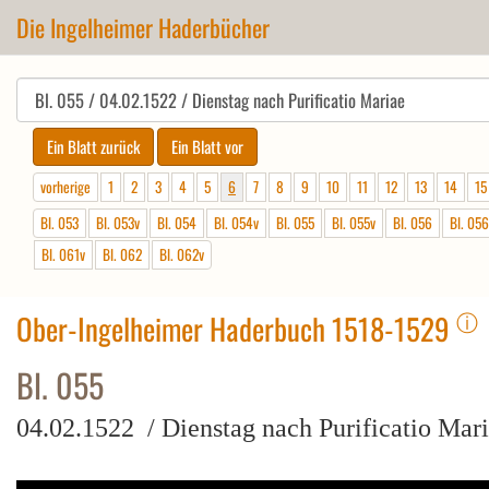
Die Ingelheimer Haderbücher
vorherige
1
2
3
4
5
6
7
8
9
10
11
12
13
14
15
Bl. 053
Bl. 053v
Bl. 054
Bl. 054v
Bl. 055
Bl. 055v
Bl. 056
Bl. 056
Bl. 061v
Bl. 062
Bl. 062v
ⓘ
Ober-Ingelheimer Haderbuch 1518-1529
Bl. 055
04.02.1522 / Dienstag nach Purificatio Mar