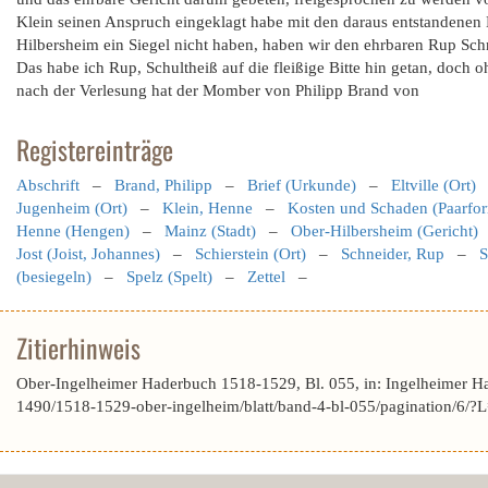
Klein seinen Anspruch eingeklagt habe mit den daraus entstandenen
Hilbersheim ein Siegel nicht haben, haben wir den ehrbaren Rup Schne
Das habe ich Rup, Schultheiß auf die fleißige Bitte hin getan, doc
nach der Verlesung hat der Momber von Philipp Brand von
Registereinträge
Abschrift
–
Brand, Philipp
–
Brief (Urkunde)
–
Eltville (Ort)
Jugenheim (Ort)
–
Klein, Henne
–
Kosten und Schaden (Paarfor
Henne (Hengen)
–
Mainz (Stadt)
–
Ober-Hilbersheim (Gericht)
Jost (Joist, Johannes)
–
Schierstein (Ort)
–
Schneider, Rup
–
S
(besiegeln)
–
Spelz (Spelt)
–
Zettel
–
Zitierhinweis
Ober-Ingelheimer Haderbuch 1518-1529, Bl. 055, in: Ingelheimer H
1490/1518-1529-ober-ingelheim/blatt/band-4-bl-055/pagination/