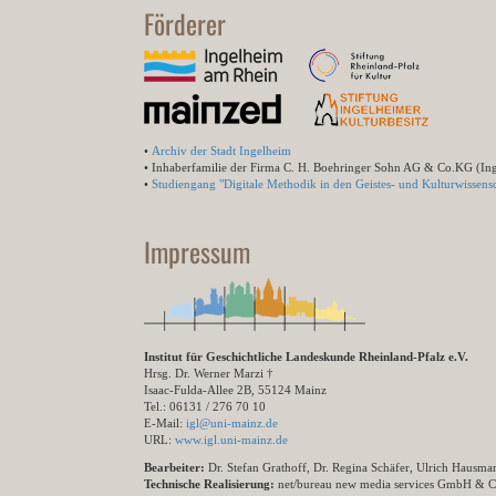
Förderer
•
Archiv der Stadt Ingelheim
• Inhaberfamilie der Firma C. H. Boehringer Sohn AG & Co.KG (In
•
Studiengang "Digitale Methodik in den Geistes- und Kulturwissensc
Impressum
Institut für Geschichtliche Landeskunde Rheinland-Pfalz e.V.
Hrsg. Dr. Werner Marzi †
Isaac-Fulda-Allee 2B, 55124 Mainz
Tel.: 06131 / 276 70 10
E-Mail:
igl@uni-mainz.de
URL:
www.igl.uni-mainz.de
Bearbeiter:
Dr. Stefan Grathoff, Dr. Regina Schäfer, Ulrich Hausm
Technische Realisierung:
net/bureau new media services GmbH & 