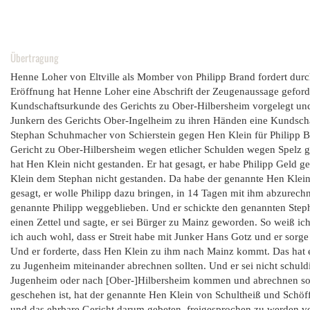
Übertragung
Henne Loher von Eltville als Momber von Philipp Brand fordert dur
Eröffnung hat Henne Loher eine Abschrift der Zeugenaussage geforde
Kundschaftsurkunde des Gerichts zu Ober-Hilbersheim vorgelegt und 
Junkern des Gerichts Ober-Ingelheim zu ihren Händen eine Kundschaf
Stephan Schuhmacher von Schierstein gegen Hen Klein für Philipp Br
Gericht zu Ober-Hilbersheim wegen etlicher Schulden wegen Spelz ge
hat Hen Klein nicht gestanden. Er hat gesagt, er habe Philipp Geld 
Klein dem Stephan nicht gestanden. Da habe der genannte Hen Klein
gesagt, er wolle Philipp dazu bringen, in 14 Tagen mit ihm abzurechn
genannte Philipp weggeblieben. Und er schickte den genannten Step
einen Zettel und sagte, er sei Bürger zu Mainz geworden. So weiß i
ich auch wohl, dass er Streit habe mit Junker Hans Gotz und er sorg
Und er forderte, dass Hen Klein zu ihm nach Mainz kommt. Das hat er
zu Jugenheim miteinander abrechnen sollten. Und er sei nicht schul
Jugenheim oder nach [Ober-]Hilbersheim kommen und abrechnen soll, w
geschehen ist, hat der genannte Hen Klein von Schultheiß und Schö
und das ehrbare Gericht darum gebeten, freigesprochen zu werden v