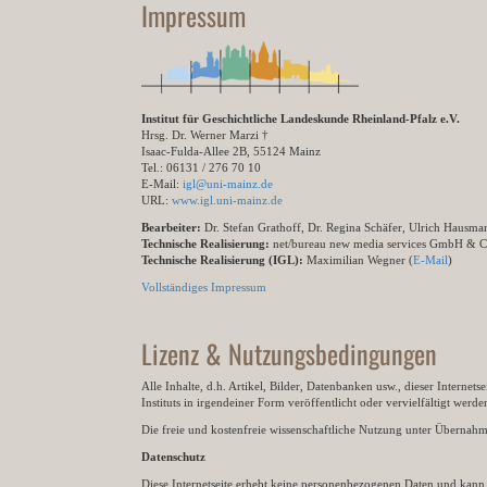
Impressum
Institut für Geschichtliche Landeskunde Rheinland-Pfalz e.V.
Hrsg. Dr. Werner Marzi †
Isaac-Fulda-Allee 2B, 55124 Mainz
Tel.: 06131 / 276 70 10
E-Mail:
igl@uni-mainz.de
URL:
www.igl.uni-mainz.de
Bearbeiter:
Dr. Stefan Grathoff, Dr. Regina Schäfer, Ulrich Hausm
Technische Realisierung:
net/bureau new media services GmbH & 
Technische Realisierung (IGL):
Maximilian Wegner (
E-Mail
)
Vollständiges Impressum
Lizenz & Nutzungsbedingungen
Alle Inhalte, d.h. Artikel, Bilder, Datenbanken usw., dieser Internet
Instituts in irgendeiner Form veröffentlicht oder vervielfältigt wer
Die freie und kostenfreie wissenschaftliche Nutzung unter Übernahme 
Datenschutz
Diese Internetseite erhebt keine personenbezogenen Daten und kann ü