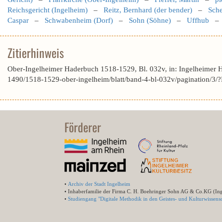
Reichsgericht (Ingelheim)
–
Reitz, Bernhard (der bender)
–
Sche
Caspar
–
Schwabenheim (Dorf)
–
Sohn (Söhne)
–
Uffhub
Zitierhinweis
Ober-Ingelheimer Haderbuch 1518-1529, Bl. 032v, in: Ingelheimer 
1490/1518-1529-ober-ingelheim/blatt/band-4-bl-032v/pagination
Förderer
•
Archiv der Stadt Ingelheim
• Inhaberfamilie der Firma C. H. Boehringer Sohn AG & Co.KG (In
•
Studiengang "Digitale Methodik in den Geistes- und Kulturwissensc