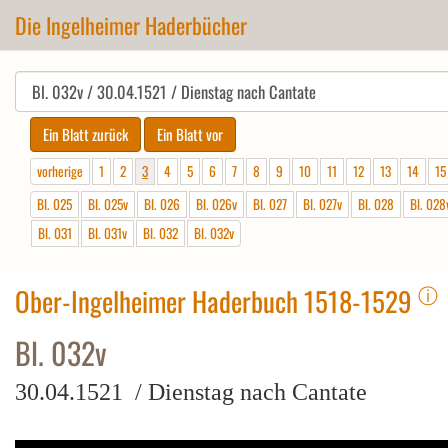
Die Ingelheimer Haderbücher
vorherige
1
2
3
4
5
6
7
8
9
10
11
12
13
14
15
Bl. 025
Bl. 025v
Bl. 026
Bl. 026v
Bl. 027
Bl. 027v
Bl. 028
Bl. 028
Bl. 031
Bl. 031v
Bl. 032
Bl. 032v
ⓘ
Ober-Ingelheimer Haderbuch 1518-1529
Bl. 032v
30.04.1521 / Dienstag nach Cantate