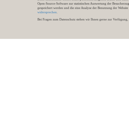
Open-Source-Software zur statistischen Auswertung der Besucherzugr
gespeichert werden und die eine Analyse der Benutzung der Websit
widersprechen
.
Bei Fragen zum Datenschutz stehen wir Ihnen gerne zur Verfügung, 