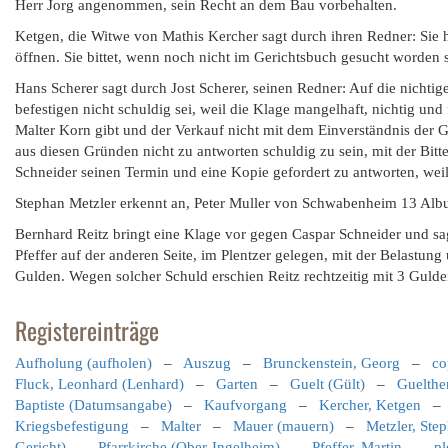
Herr Jorg angenommen, sein Recht an dem Bau vorbehalten.
Ketgen, die Witwe von Mathis Kercher sagt durch ihren Redner: Sie 
öffnen. Sie bittet, wenn noch nicht im Gerichtsbuch gesucht worden se
Hans Scherer sagt durch Jost Scherer, seinen Redner: Auf die nichti
befestigen nicht schuldig sei, weil die Klage mangelhaft, nichtig und 
Malter Korn gibt und der Verkauf nicht mit dem Einverständnis der Gü
aus diesen Gründen nicht zu antworten schuldig zu sein, mit der Bitt
Schneider seinen Termin und eine Kopie gefordert zu antworten, wei
Stephan Metzler erkennt an, Peter Muller von Schwabenheim 13 Albu
Bernhard Reitz bringt eine Klage vor gegen Caspar Schneider und sag
Pfeffer auf der anderen Seite, im Plentzer gelegen, mit der Belast
Gulden. Wegen solcher Schuld erschien Reitz rechtzeitig mit 3 Gulden
Registereinträge
Aufholung (aufholen)
–
Auszug
–
Brunckenstein, Georg
–
co
Fluck, Leonhard (Lenhard)
–
Garten
–
Guelt (Gült)
–
Guelthe
Baptiste (Datumsangabe)
–
Kaufvorgang
–
Kercher, Ketgen
Kriegsbefestigung
–
Malter
–
Mauer (mauern)
–
Metzler, Ste
Gericht)
–
Pfarrkirche (Ober-Ingelheim)
–
Pfeffer, Martin
–
pl