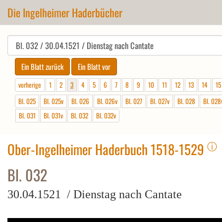
Die Ingelheimer Haderbücher
vorherige
1
2
3
4
5
6
7
8
9
10
11
12
13
14
15
Bl. 025
Bl. 025v
Bl. 026
Bl. 026v
Bl. 027
Bl. 027v
Bl. 028
Bl. 028
Bl. 031
Bl. 031v
Bl. 032
Bl. 032v
ⓘ
Ober-Ingelheimer Haderbuch 1518-1529
Bl. 032
30.04.1521 / Dienstag nach Cantate