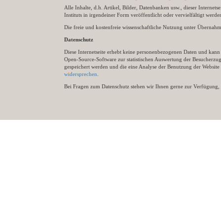
Alle Inhalte, d.h. Artikel, Bilder, Datenbanken usw., dieser Internet
Instituts in irgendeiner Form veröffentlicht oder vervielfältigt wer
Die freie und kostenfreie wissenschaftliche Nutzung unter Übernahme 
Datenschutz
Diese Internetseite erhebt keine personenbezogenen Daten und kann ü
Open-Source-Software zur statistischen Auswertung der Besucherzugr
gespeichert werden und die eine Analyse der Benutzung der Websit
widersprechen
.
Bei Fragen zum Datenschutz stehen wir Ihnen gerne zur Verfügung, 