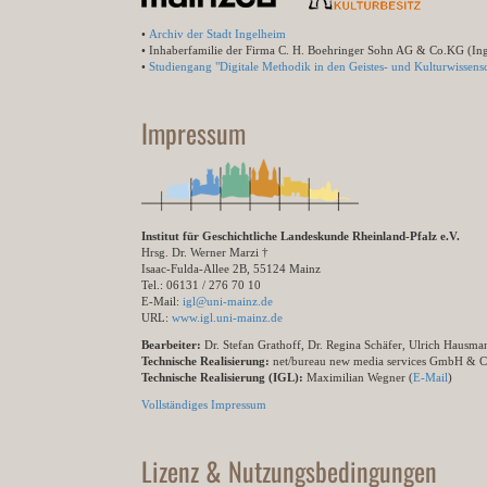
•
Archiv der Stadt Ingelheim
• Inhaberfamilie der Firma C. H. Boehringer Sohn AG & Co.KG (In
•
Studiengang "Digitale Methodik in den Geistes- und Kulturwissensc
Impressum
Institut für Geschichtliche Landeskunde Rheinland-Pfalz e.V.
Hrsg. Dr. Werner Marzi †
Isaac-Fulda-Allee 2B, 55124 Mainz
Tel.: 06131 / 276 70 10
E-Mail:
igl@uni-mainz.de
URL:
www.igl.uni-mainz.de
Bearbeiter:
Dr. Stefan Grathoff, Dr. Regina Schäfer, Ulrich Hausm
Technische Realisierung:
net/bureau new media services GmbH & 
Technische Realisierung (IGL):
Maximilian Wegner (
E-Mail
)
Vollständiges Impressum
Lizenz & Nutzungsbedingungen