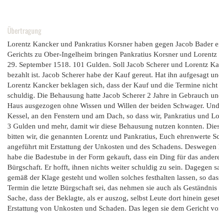
Übertragung
Lorentz Kancker und Pankratius Korsner haben gegen Jacob Bader ein
Gerichts zu Ober-Ingelheim bringen Pankratius Korsner und Lorent
29. September 1518. 101 Gulden. Soll Jacob Scherer und Lorentz Kan
bezahlt ist. Jacob Scherer habe der Kauf gereut. Hat ihn aufgesagt 
Lorentz Kancker beklagen sich, dass der Kauf und die Termine nicht
schuldig. Die Behausung hatte Jacob Scherer 2 Jahre in Gebrauch un
Haus ausgezogen ohne Wissen und Willen der beiden Schwager. Und
Kessel, an den Fenstern und am Dach, so dass wir, Pankratius und 
3 Gulden und mehr, damit wir diese Behausung nutzen konnten. Diese
bitten wir, die genannten Lorentz und Pankratius, Euch ehrenwerte S
angeführt mit Erstattung der Unkosten und des Schadens. Deswegen h
habe die Badestube in der Form gekauft, dass ein Ding für das ander
Bürgschaft. Er hofft, ihnen nichts weiter schuldig zu sein. Dagegen
gemäß der Klage gesteht und wollen solches festhalten lassen, so das
Termin die letzte Bürgschaft sei, das nehmen sie auch als Geständnis
Sache, dass der Beklagte, als er auszog, selbst Leute dort hinein gese
Erstattung von Unkosten und Schaden. Das legen sie dem Gericht vo