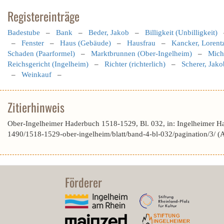
Registereinträge
Badestube
–
Bank
–
Beder, Jakob
–
Billigkeit (Unbilligkeit)
–
Fenster
–
Haus (Gebäude)
–
Hausfrau
–
Kancker, Lorent
Schaden (Paarformel)
–
Marktbrunnen (Ober-Ingelheim)
–
Mich
Reichsgericht (Ingelheim)
–
Richter (richterlich)
–
Scherer, Jako
–
Weinkauf
–
Zitierhinweis
Ober-Ingelheimer Haderbuch 1518-1529, Bl. 032, in: Ingelheimer H
1490/1518-1529-ober-ingelheim/blatt/band-4-bl-032/pagination/3/ 
Förderer