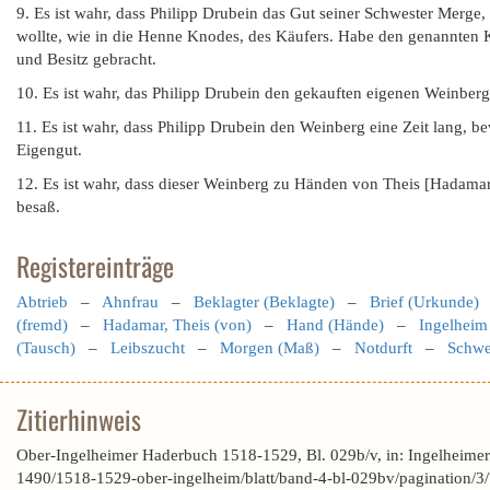
9. Es ist wahr, dass Philipp Drubein das Gut seiner Schwester Merg
wollte, wie in die Henne Knodes, des Käufers. Habe den genannten 
und Besitz gebracht.
10. Es ist wahr, das Philipp Drubein den gekauften eigenen Weinberg
11. Es ist wahr, dass Philipp Drubein den Weinberg eine Zeit lang, be
Eigengut.
12. Es ist wahr, dass dieser Weinberg zu Händen von Theis [Hadamar]
besaß.
Registereinträge
Abtrieb
–
Ahnfrau
–
Beklagter (Beklagte)
–
Brief (Urkunde)
(fremd)
–
Hadamar, Theis (von)
–
Hand (Hände)
–
Ingelheim
(Tausch)
–
Leibszucht
–
Morgen (Maß)
–
Notdurft
–
Schwe
Zitierhinweis
Ober-Ingelheimer Haderbuch 1518-1529, Bl. 029b/v, in: Ingelheime
1490/1518-1529-ober-ingelheim/blatt/band-4-bl-029bv/paginatio