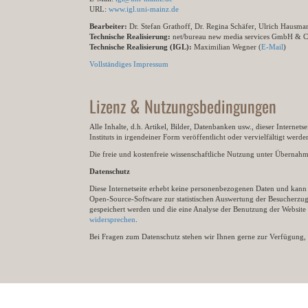
URL:
www.igl.uni-mainz.de
Bearbeiter:
Dr. Stefan Grathoff, Dr. Regina Schäfer, Ulrich Hausm
Technische Realisierung:
net/bureau new media services GmbH & 
Technische Realisierung (IGL):
Maximilian Wegner (
E-Mail
)
Vollständiges Impressum
Lizenz & Nutzungsbedingungen
Alle Inhalte, d.h. Artikel, Bilder, Datenbanken usw., dieser Internet
Instituts in irgendeiner Form veröffentlicht oder vervielfältigt wer
Die freie und kostenfreie wissenschaftliche Nutzung unter Übernahme 
Datenschutz
Diese Internetseite erhebt keine personenbezogenen Daten und kann ü
Open-Source-Software zur statistischen Auswertung der Besucherzugr
gespeichert werden und die eine Analyse der Benutzung der Websit
widersprechen
.
Bei Fragen zum Datenschutz stehen wir Ihnen gerne zur Verfügung, 