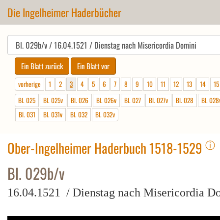
Die Ingelheimer Haderbücher
vorherige
1
2
3
4
5
6
7
8
9
10
11
12
13
14
15
Bl. 025
Bl. 025v
Bl. 026
Bl. 026v
Bl. 027
Bl. 027v
Bl. 028
Bl. 028
Bl. 031
Bl. 031v
Bl. 032
Bl. 032v
ⓘ
Ober-Ingelheimer Haderbuch 1518-1529
Bl. 029b/v
16.04.1521 / Dienstag nach Misericordia D