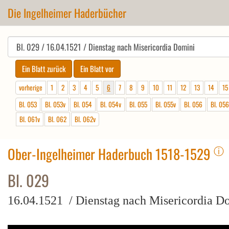
Die Ingelheimer Haderbücher
vorherige
1
2
3
4
5
6
7
8
9
10
11
12
13
14
15
Bl. 053
Bl. 053v
Bl. 054
Bl. 054v
Bl. 055
Bl. 055v
Bl. 056
Bl. 056
Bl. 061v
Bl. 062
Bl. 062v
ⓘ
Ober-Ingelheimer Haderbuch 1518-1529
Bl. 029
16.04.1521 / Dienstag nach Misericordia D