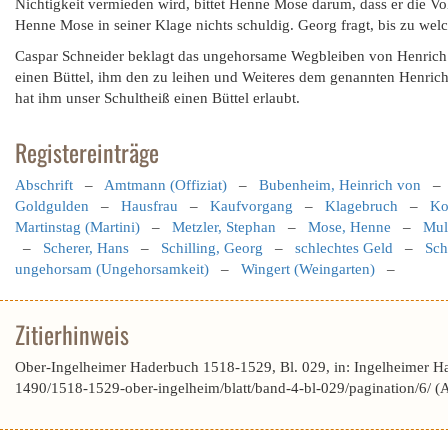
Nichtigkeit vermieden wird, bittet Henne Mose darum, dass er die Vol
Henne Mose in seiner Klage nichts schuldig. Georg fragt, bis zu welch
Caspar Schneider beklagt das ungehorsame Wegbleiben von Henric
einen Büttel, ihm den zu leihen und Weiteres dem genannten Henrich
hat ihm unser Schultheiß einen Büttel erlaubt.
Registereinträge
Abschrift
–
Amtmann (Offiziat)
–
Bubenheim, Heinrich von
Goldgulden
–
Hausfrau
–
Kaufvorgang
–
Klagebruch
–
Ko
Martinstag (Martini)
–
Metzler, Stephan
–
Mose, Henne
–
Mull
–
Scherer, Hans
–
Schilling, Georg
–
schlechtes Geld
–
Sch
ungehorsam (Ungehorsamkeit)
–
Wingert (Weingarten)
–
Zitierhinweis
Ober-Ingelheimer Haderbuch 1518-1529, Bl. 029, in: Ingelheimer H
1490/1518-1529-ober-ingelheim/blatt/band-4-bl-029/pagination/6/ 