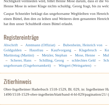
Nichtigkeit vermieden wird, bittet Henne Mose darum, dass er die Vol
Henne Mose in seiner Klage nichts schuldig. Georg fragt, bis zu welch
Caspar Schneider beklagt das ungehorsame Wegbleiben von Henric
einen Büttel, ihm den zu leihen und Weiteres dem genannten Henrich
hat ihm unser Schultheiß einen Büttel erlaubt.
Registereinträge
Abschrift
–
Amtmann (Offiziat)
–
Bubenheim, Heinrich von
Goldgulden
–
Hausfrau
–
Kaufvorgang
–
Klagebruch
–
Ko
Martinstag (Martini)
–
Metzler, Stephan
–
Mose, Henne
–
Mull
–
Scherer, Hans
–
Schilling, Georg
–
schlechtes Geld
–
Sch
ungehorsam (Ungehorsamkeit)
–
Wingert (Weingarten)
–
Zitierhinweis
Ober-Ingelheimer Haderbuch 1518-1529, Bl. 029, in: Ingelheimer H
1490/1518-1529-ober-ingelheim/blatt/band-4-bl-029/pagination/21/