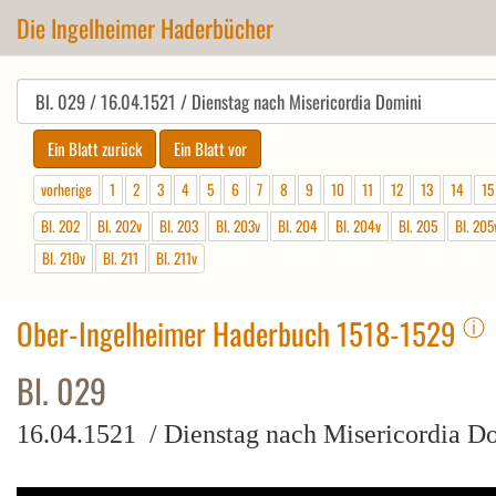
Die Ingelheimer Haderbücher
vorherige
1
2
3
4
5
6
7
8
9
10
11
12
13
14
15
Bl. 202
Bl. 202v
Bl. 203
Bl. 203v
Bl. 204
Bl. 204v
Bl. 205
Bl. 205
Bl. 210v
Bl. 211
Bl. 211v
ⓘ
Ober-Ingelheimer Haderbuch 1518-1529
Bl. 029
16.04.1521 / Dienstag nach Misericordia D