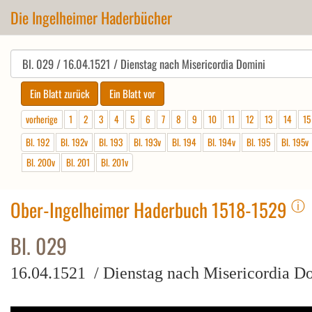
Die Ingelheimer Haderbücher
vorherige
1
2
3
4
5
6
7
8
9
10
11
12
13
14
15
Bl. 192
Bl. 192v
Bl. 193
Bl. 193v
Bl. 194
Bl. 194v
Bl. 195
Bl. 195v
Bl. 200v
Bl. 201
Bl. 201v
ⓘ
Ober-Ingelheimer Haderbuch 1518-1529
Bl. 029
16.04.1521 / Dienstag nach Misericordia D