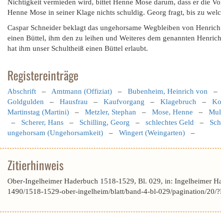
Nichtigkeit vermieden wird, bittet Henne Mose darum, dass er die Vol
Henne Mose in seiner Klage nichts schuldig. Georg fragt, bis zu welch
Caspar Schneider beklagt das ungehorsame Wegbleiben von Henric
einen Büttel, ihm den zu leihen und Weiteres dem genannten Henrich
hat ihm unser Schultheiß einen Büttel erlaubt.
Registereinträge
Abschrift
–
Amtmann (Offiziat)
–
Bubenheim, Heinrich von
Goldgulden
–
Hausfrau
–
Kaufvorgang
–
Klagebruch
–
Ko
Martinstag (Martini)
–
Metzler, Stephan
–
Mose, Henne
–
Mull
–
Scherer, Hans
–
Schilling, Georg
–
schlechtes Geld
–
Sch
ungehorsam (Ungehorsamkeit)
–
Wingert (Weingarten)
–
Zitierhinweis
Ober-Ingelheimer Haderbuch 1518-1529, Bl. 029, in: Ingelheimer H
1490/1518-1529-ober-ingelheim/blatt/band-4-bl-029/pagination/