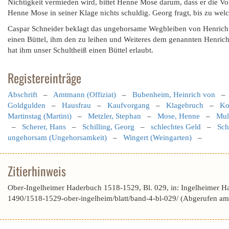
Nichtigkeit vermieden wird, bittet Henne Mose darum, dass er die Vol
Henne Mose in seiner Klage nichts schuldig. Georg fragt, bis zu welch
Caspar Schneider beklagt das ungehorsame Wegbleiben von Henric
einen Büttel, ihm den zu leihen und Weiteres dem genannten Henrich
hat ihm unser Schultheiß einen Büttel erlaubt.
Registereinträge
Abschrift
–
Amtmann (Offiziat)
–
Bubenheim, Heinrich von
Goldgulden
–
Hausfrau
–
Kaufvorgang
–
Klagebruch
–
Ko
Martinstag (Martini)
–
Metzler, Stephan
–
Mose, Henne
–
Mull
–
Scherer, Hans
–
Schilling, Georg
–
schlechtes Geld
–
Sch
ungehorsam (Ungehorsamkeit)
–
Wingert (Weingarten)
–
Zitierhinweis
Ober-Ingelheimer Haderbuch 1518-1529, Bl. 029, in: Ingelheimer H
1490/1518-1529-ober-ingelheim/blatt/band-4-bl-029/ (Abgerufen am