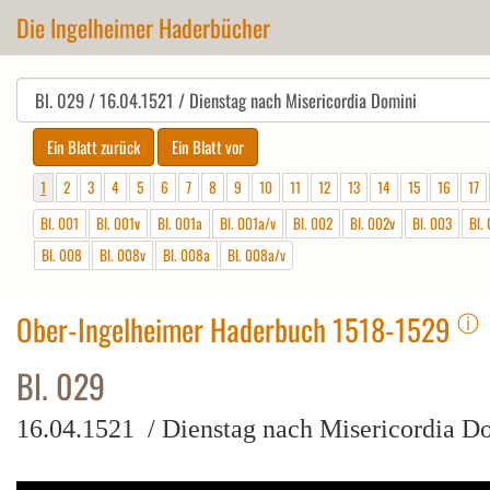
Die Ingelheimer Haderbücher
1
2
3
4
5
6
7
8
9
10
11
12
13
14
15
16
17
Bl. 001
Bl. 001v
Bl. 001a
Bl. 001a/v
Bl. 002
Bl. 002v
Bl. 003
Bl.
Bl. 008
Bl. 008v
Bl. 008a
Bl. 008a/v
ⓘ
Ober-Ingelheimer Haderbuch 1518-1529
Bl. 029
16.04.1521 / Dienstag nach Misericordia D