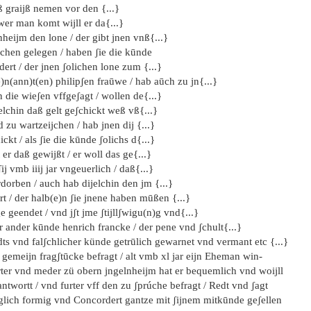
ß graijß nemen vor den {...}
wer man komt wijll er da{...}
heijm den lone / der gibt jnen vnß{...}
chen gelegen / haben ʃie die kūnde
dert / der jnen ʃolichen lone zum {...}
)n(ann)t(en) philipʃen fraūwe / hab aūch zu jn{...}
 die wieʃen vffgeʃagt / wollen de{...}
elchin daß gelt geʃchickt weß vß{...}
 zu wartzeijchen / hab jnen dij {...}
ickt / als ʃie die kūnde ʃolichs d{...}
 er daß gewijßt / er woll das ge{...}
ʃij vmb iiij jar vngeuerlich / daß{...}
dorben / auch hab dijelchin den jm {...}
t / der halb(e)n ʃie jnene haben mūßen {...}
e geendet / vnd jʃt jme ʃtijllʃwigu(n)g vnd{...}
 ander kūnde henrich francke / der pene vnd ʃchult{...}
dts vnd falʃchlicher künde getrūlich gewarnet vnd vermant etc {...}
 gemeijn fragʃtūcke befragt / alt vmb xl jar eijn Eheman win-
rter vnd meder zü obern jngelnheijm hat er bequemlich vnd woijll
ntwortt / vnd furter vff den zu ʃprúche befragt / Redt vnd ʃagt
 glich formig vnd Concordert gantze mit ʃijnem mitkūnde geʃellen