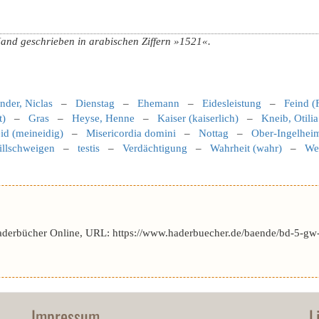
Hand geschrieben in arabischen Ziffern »1521«.
nder, Niclas
–
Dienstag
–
Ehemann
–
Eidesleistung
–
Feind (
t)
–
Gras
–
Heyse, Henne
–
Kaiser (kaiserlich)
–
Kneib, Otilia
id (meineidig)
–
Misericordia domini
–
Nottag
–
Ober-Ingelheim
illschweigen
–
testis
–
Verdächtigung
–
Wahrheit (wahr)
–
Wei
aderbücher Online, URL: https://www.haderbuecher.de/baende/bd-5-gw-
Impressum
L