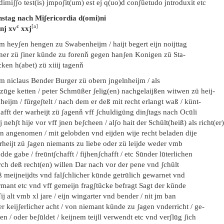
dimiʃʃo test(is) jmpoʃit(um) est ej q(uo)d conʃūetudo jntroduxit etc
nstag nach Miʃericordia d(omi)ni
c
[a]
nj xv
xxj
em heyʃen hengen zu Swabenheijm / haijt begert eijn noijttag
rner zü ʃiner kūnde zu forenň gegen hanʃen Konigen zū Sta-
ken h(abet) zü xiiij tagenň
em niclaus Bender Burger zü obern jngelnheijm / als
zūge ketten / peter Schmūßer ʃelig(en) nachgelaijßen witwen zü heij-
heijm / fūrgeʃtelt / nach dem er deß mit recht erlangt waß / künt-
afft der warheijt zü ʃagenň vff ʃchuldigüng dinʃtags nach Ocūli
 nehʃt hije vor vff jnen beʃcheen / alʃo hait der Schūlt(heiß) als richt(er)
en angenomen / mit gelobden vnd eijden wije recht beladen dije
rheijt zü ʃagen niemants zu liebe oder zü leijde weder vmb
dde gabe / freūntʃchafft / fijhenʃchafft / etc Sūnder lūterlichen
rch deß recht(en) willen Dar nach vor der pene vnd ʃchūlt
ß meijneijdts vnd falʃchlicher kūnde getrūlich gewarnet vnd
rmant etc vnd vff gemeijn fragʃtūcke befragt Sagt der kūnde
ʃij alt vmb xl jare / eijn wingarter vnd bender / nit jm ban
r keijʃerlicher acht / von niemant kūnde zu ʃagen vnderricht / ge-
en / oder beʃūldet / keijnem teijll verwendt etc vnd verʃlūg ʃich