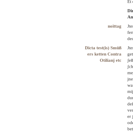
Et 
Di
An
noittag
Jt
fe
dec
Dicta test(is) Smūß
Jt
ers ketten Contra
get
Otilianj etc
ʃeß
ʃch
mej
jn
wa
mij
du
de
ve
er 
ode
bet