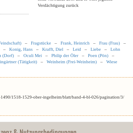
Verdächtigung zurück
Feindschaft)
–
Fragstücke
–
Frank, Heinrich
–
Frau (Frau)
–
–
Konig, Hans
–
Krafft, Diel
–
Leid
–
Liebe
–
Lohn
 (Dorf)
–
Oculi Mei
–
Philip der Öler
–
Poen (Pön)
–
ngärtner (Tätigkeit)
–
Weinheim (Frei-Weinheim)
–
Wiese
1490/1518-1529-ober-ingelheim/blatt/band-4-bl-026/pagination/3/
izenz & Nutzungsbedingungen