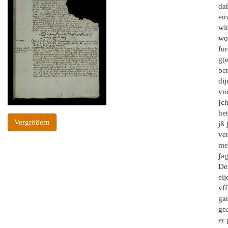
da
eū
win
wo
fūr
g(e
ben
dij
vnd
ʃch
het
Vergrößern
jß 
ver
mer
ʃag
Der
eij
vff
ga
gea
er