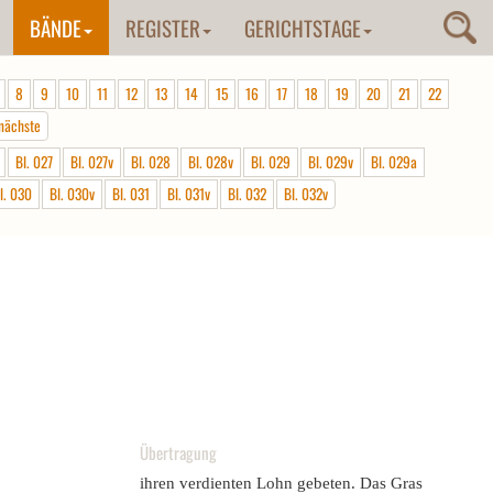
BÄNDE
REGISTER
GERICHTSTAGE
8
9
10
11
12
13
14
15
16
17
18
19
20
21
22
nächste
Bl. 027
Bl. 027v
Bl. 028
Bl. 028v
Bl. 029
Bl. 029v
Bl. 029a
l. 030
Bl. 030v
Bl. 031
Bl. 031v
Bl. 032
Bl. 032v
Übertragung
ihren verdienten Lohn gebeten. Das Gras