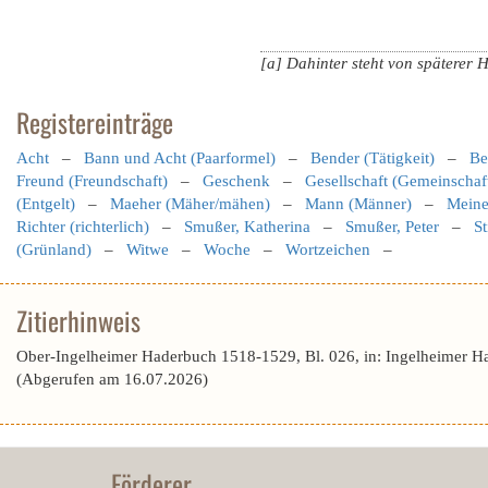
[a] Dahinter steht von späterer 
Registereinträge
Acht
–
Bann und Acht (Paarformel)
–
Bender (Tätigkeit)
–
Be
Freund (Freundschaft)
–
Geschenk
–
Gesellschaft (Gemeinschaf
(Entgelt)
–
Maeher (Mäher/mähen)
–
Mann (Männer)
–
Meine
Richter (richterlich)
–
Smußer, Katherina
–
Smußer, Peter
–
St
(Grünland)
–
Witwe
–
Woche
–
Wortzeichen
–
Zitierhinweis
Ober-Ingelheimer Haderbuch 1518-1529, Bl. 026, in: Ingelheimer H
(Abgerufen am 16.07.2026)
Förderer