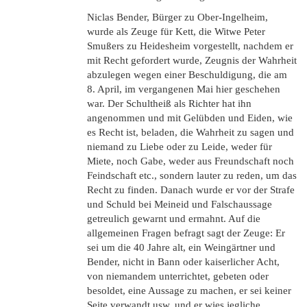
Niclas Bender, Bürger zu Ober-Ingelheim,
wurde als Zeuge für Kett, die Witwe Peter
Smußers zu Heidesheim vorgestellt, nachdem er
mit Recht gefordert wurde, Zeugnis der Wahrheit
abzulegen wegen einer Beschuldigung, die am
8. April, im vergangenen Mai hier geschehen
war. Der Schultheiß als Richter hat ihn
angenommen und mit Gelübden und Eiden, wie
es Recht ist, beladen, die Wahrheit zu sagen und
niemand zu Liebe oder zu Leide, weder für
Miete, noch Gabe, weder aus Freundschaft noch
Feindschaft etc., sondern lauter zu reden, um das
Recht zu finden. Danach wurde er vor der Strafe
und Schuld bei Meineid und Falschaussage
getreulich gewarnt und ermahnt. Auf die
allgemeinen Fragen befragt sagt der Zeuge: Er
sei um die 40 Jahre alt, ein Weingärtner und
Bender, nicht in Bann oder kaiserlicher Acht,
von niemandem unterrichtet, gebeten oder
besoldet, eine Aussage zu machen, er sei keiner
Seite verwandt usw. und er wies jegliche