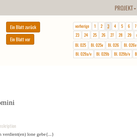
PROJEKT
vorherige
1
2
3
4
5
6
7
23
24
25
26
27
28
29
Bl. 025
Bl. 025v
Bl. 026
Bl. 026v
Bl. 029a/v
Bl. 029b
Bl. 029b/v
B
omini
nskription
n verdient(en) lone gebe{...}