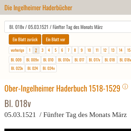
Die Ingelheimer Haderbücher
vorherige
1
2
3
4
5
6
7
8
9
10
11
12
13
14
15
Bl. 009
Bl. 009v
Bl. 010
Bl. 010v
Bl. 017
Bl. 017v
Bl. 018
Bl. 018
Bl. 023v
Bl. 024
Bl. 024v
ⓘ
Ober-Ingelheimer Haderbuch 1518-1529
Bl. 018v
05.03.1521 / Fünfter Tag des Monats März