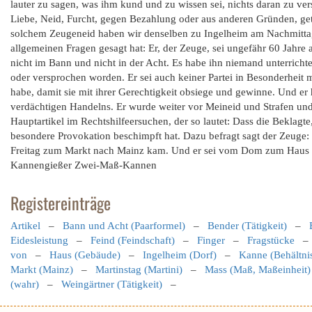
lauter zu sagen, was ihm kund und zu wissen sei, nichts daran zu ve
Liebe, Neid, Furcht, gegen Bezahlung oder aus anderen Gründen, ge
solchem Zeugeneid haben wir denselben zu Ingelheim am Nachmittag
allgemeinen Fragen gesagt hat: Er, der Zeuge, sei ungefähr 60 Jahre
nicht im Bann und nicht in der Acht. Es habe ihn niemand unterrichte
oder versprochen worden. Er sei auch keiner Partei in Besonderheit 
habe, damit sie mit ihrer Gerechtigkeit obsiege und gewinne. Und er h
verdächtigen Handelns. Er wurde weiter vor Meineid und Strafen und
Hauptartikel im Rechtshilfeersuchen, der so lautet: Dass die Beklagt
besondere Provokation beschimpft hat. Dazu befragt sagt der Zeuge: 
Freitag zum Markt nach Mainz kam. Und er sei vom Dom zum Haus
Kannengießer Zwei-Maß-Kannen
Registereinträge
Artikel
–
Bann und Acht (Paarformel)
–
Bender (Tätigkeit)
–
Eidesleistung
–
Feind (Feindschaft)
–
Finger
–
Fragstücke
von
–
Haus (Gebäude)
–
Ingelheim (Dorf)
–
Kanne (Behältni
Markt (Mainz)
–
Martinstag (Martini)
–
Mass (Maß, Maßeinheit)
(wahr)
–
Weingärtner (Tätigkeit)
–