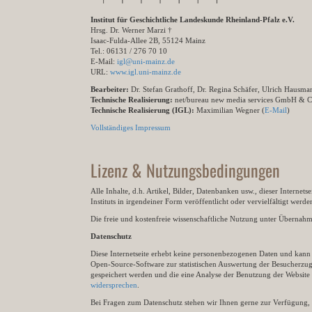
Institut für Geschichtliche Landeskunde Rheinland-Pfalz e.V.
Hrsg. Dr. Werner Marzi †
Isaac-Fulda-Allee 2B, 55124 Mainz
Tel.: 06131 / 276 70 10
E-Mail:
igl@uni-mainz.de
URL:
www.igl.uni-mainz.de
Bearbeiter:
Dr. Stefan Grathoff, Dr. Regina Schäfer, Ulrich Hausm
Technische Realisierung:
net/bureau new media services GmbH & 
Technische Realisierung (IGL):
Maximilian Wegner (
E-Mail
)
Vollständiges Impressum
Lizenz & Nutzungsbedingungen
Alle Inhalte, d.h. Artikel, Bilder, Datenbanken usw., dieser Internet
Instituts in irgendeiner Form veröffentlicht oder vervielfältigt wer
Die freie und kostenfreie wissenschaftliche Nutzung unter Übernahme 
Datenschutz
Diese Internetseite erhebt keine personenbezogenen Daten und kann ü
Open-Source-Software zur statistischen Auswertung der Besucherzugr
gespeichert werden und die eine Analyse der Benutzung der Websit
widersprechen
.
Bei Fragen zum Datenschutz stehen wir Ihnen gerne zur Verfügung, 