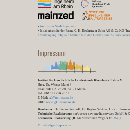
•
Archiv der Stadt Ingelheim
• Inhaberfamilie der Firma C. H. Boehringer Sohn AG & Co.KG (In
•
Studiengang "Digitale Methodik in den Geistes- und Kulturwissensc
Impressum
Institut für Geschichtliche Landeskunde Rheinland-Pfalz e.V.
Hrsg. Dr. Werner Marzi †
Isaac-Fulda-Allee 2B, 55124 Mainz
Tel.: 06131 / 276 70 10
E-Mail:
igl@uni-mainz.de
URL:
www.igl.uni-mainz.de
Bearbeiter:
Dr. Stefan Grathoff, Dr. Regina Schäfer, Ulrich Hausm
Technische Realisierung:
net/bureau new media services GmbH & 
Technische Realisierung (IGL):
Maximilian Wegner (
E-Mail
)
Vollständiges Impressum