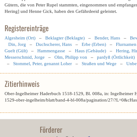
Gütern, die von Peter Rupel stammten, eingenommen und empfangen 
Hering] und Henne Gick, haben den Gefährdeeid geleistet.
Registereinträge
Algesheim (Ort)
–
Beklagter (Beklagte)
–
Bender, Hans
–
Bew
Din, Jorg
–
Duchscherer, Hans
–
Erbe (Erben)
–
Flurname
Guelt (Gült)
–
Hammengasse
–
Haus (Gebäude)
–
Hering, H
Messerschmid, Jorge
–
Olm, Philipp von
–
pardyß (Örtlichkeit)
–
Stommel, Peter, genannt Loher
–
Straßen und Wege
–
Unbe
Zitierhinweis
Ober-Ingelheimer Haderbuch 1518-1529, Bl. 008a, in: Ingelheimer 
1529-ober-ingelheim/blatt/band-4-bl-008a/pagination/27/?L=0&c
Förderer