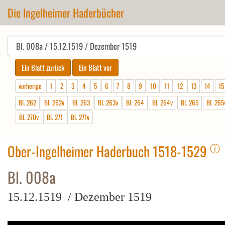
Die Ingelheimer Haderbücher
vorherige
1
2
3
4
5
6
7
8
9
10
11
12
13
14
15
Bl. 262
Bl. 262v
Bl. 263
Bl. 263v
Bl. 264
Bl. 264v
Bl. 265
Bl. 265
Bl. 270v
Bl. 271
Bl. 271v
ⓘ
Ober-Ingelheimer Haderbuch 1518-1529
Bl. 008a
15.12.1519 / Dezember 1519