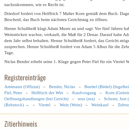
nachzukommen, wie es Recht ist.
Driedorf fordert von Helffrich 7 Malter Korn gemäß dem Buch. Dagege
Bescheid, das Buch beim nächsten Gerichtstag zu öffnen.
Henne Schultheiß klagt Adam Muser an und sagt: Vor fünf Jahren hab
Weinstöcken wachse, verkauft, die Maß für 2 Denar. Darauf habe Ad
dem Jahr selbst behalten. Henne Schultheiß fordert, das Gericht m
zusprechen. Henne Schultheiß fordert von Adam 5 Albus für die Zeh
Tage.
Niclas Bender erhebt seine 1. Klage gegen Peter Fiel für ein Viertel 
Registereinträge
Amtmann (Offiziat)
–
Bender, Niclas
–
Buettel (Büttel) (Ingelhe
Fiel, Peter
–
Helffrich der Wirt
–
Kaufvorgang
–
Korn (Getrei
Oeffnungshandlungen (bei Gericht)
–
reus (rea)
–
Scherer, Jost 
(Rebstock) →
–
Viertel
–
Wein (Wein)
–
Weinkauf
–
Zehru
Zitierhinweis