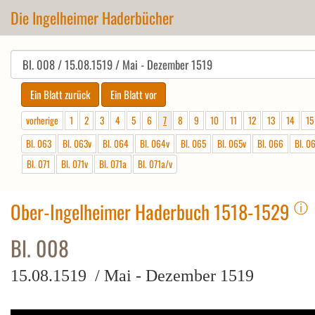
Die Ingelheimer Haderbücher
vorherige
1
2
3
4
5
6
7
8
9
10
11
12
13
14
15
Bl. 063
Bl. 063v
Bl. 064
Bl. 064v
Bl. 065
Bl. 065v
Bl. 066
Bl. 0
Bl. 071
Bl. 071v
Bl. 071a
Bl. 071a/v
ⓘ
Ober-Ingelheimer Haderbuch 1518-1529
Bl. 008
15.08.1519 / Mai - Dezember 1519