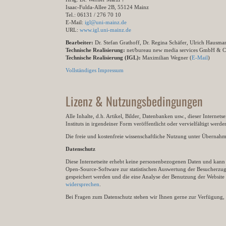
Isaac-Fulda-Allee 2B, 55124 Mainz
Tel.: 06131 / 276 70 10
E-Mail:
igl@uni-mainz.de
URL:
www.igl.uni-mainz.de
Bearbeiter:
Dr. Stefan Grathoff, Dr. Regina Schäfer, Ulrich Hausm
Technische Realisierung:
net/bureau new media services GmbH & 
Technische Realisierung (IGL):
Maximilian Wegner (
E-Mail
)
Vollständiges Impressum
Lizenz & Nutzungsbedingungen
Alle Inhalte, d.h. Artikel, Bilder, Datenbanken usw., dieser Internet
Instituts in irgendeiner Form veröffentlicht oder vervielfältigt wer
Die freie und kostenfreie wissenschaftliche Nutzung unter Übernahme 
Datenschutz
Diese Internetseite erhebt keine personenbezogenen Daten und kann ü
Open-Source-Software zur statistischen Auswertung der Besucherzugr
gespeichert werden und die eine Analyse der Benutzung der Websit
widersprechen
.
Bei Fragen zum Datenschutz stehen wir Ihnen gerne zur Verfügung, 