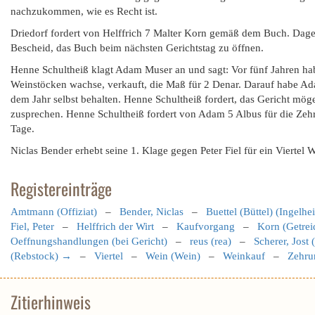
nachzukommen, wie es Recht ist.
Driedorf fordert von Helffrich 7 Malter Korn gemäß dem Buch. Dagege
Bescheid, das Buch beim nächsten Gerichtstag zu öffnen.
Henne Schultheiß klagt Adam Muser an und sagt: Vor fünf Jahren hab
Weinstöcken wachse, verkauft, die Maß für 2 Denar. Darauf habe Ad
dem Jahr selbst behalten. Henne Schultheiß fordert, das Gericht m
zusprechen. Henne Schultheiß fordert von Adam 5 Albus für die Zeh
Tage.
Niclas Bender erhebt seine 1. Klage gegen Peter Fiel für ein Viertel 
Registereinträge
Amtmann (Offiziat)
–
Bender, Niclas
–
Buettel (Büttel) (Ingelhe
Fiel, Peter
–
Helffrich der Wirt
–
Kaufvorgang
–
Korn (Getrei
Oeffnungshandlungen (bei Gericht)
–
reus (rea)
–
Scherer, Jost 
(Rebstock) →
–
Viertel
–
Wein (Wein)
–
Weinkauf
–
Zehru
Zitierhinweis