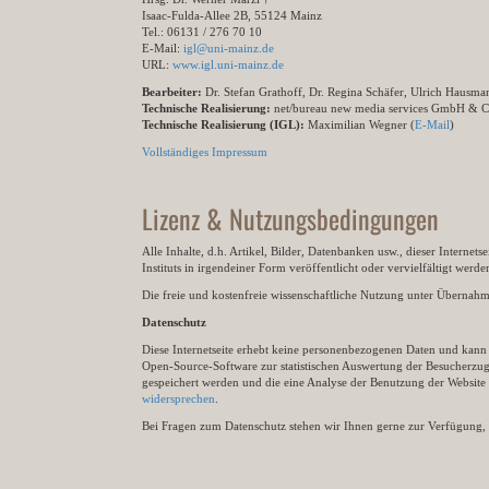
Isaac-Fulda-Allee 2B, 55124 Mainz
Tel.: 06131 / 276 70 10
E-Mail:
igl@uni-mainz.de
URL:
www.igl.uni-mainz.de
Bearbeiter:
Dr. Stefan Grathoff, Dr. Regina Schäfer, Ulrich Hausm
Technische Realisierung:
net/bureau new media services GmbH & 
Technische Realisierung (IGL):
Maximilian Wegner (
E-Mail
)
Vollständiges Impressum
Lizenz & Nutzungsbedingungen
Alle Inhalte, d.h. Artikel, Bilder, Datenbanken usw., dieser Internet
Instituts in irgendeiner Form veröffentlicht oder vervielfältigt wer
Die freie und kostenfreie wissenschaftliche Nutzung unter Übernahme 
Datenschutz
Diese Internetseite erhebt keine personenbezogenen Daten und kann ü
Open-Source-Software zur statistischen Auswertung der Besucherzugr
gespeichert werden und die eine Analyse der Benutzung der Websit
widersprechen
.
Bei Fragen zum Datenschutz stehen wir Ihnen gerne zur Verfügung, 