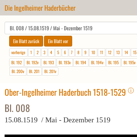
Die Ingelheimer Haderbücher
vorherige
1
2
3
4
5
6
7
8
9
10
11
12
13
14
15
Bl. 192
Bl. 192v
Bl. 193
Bl. 193v
Bl. 194
Bl. 194v
Bl. 195
Bl. 195v
Bl. 200v
Bl. 201
Bl. 201v
ⓘ
Ober-Ingelheimer Haderbuch 1518-1529
Bl. 008
15.08.1519 / Mai - Dezember 1519