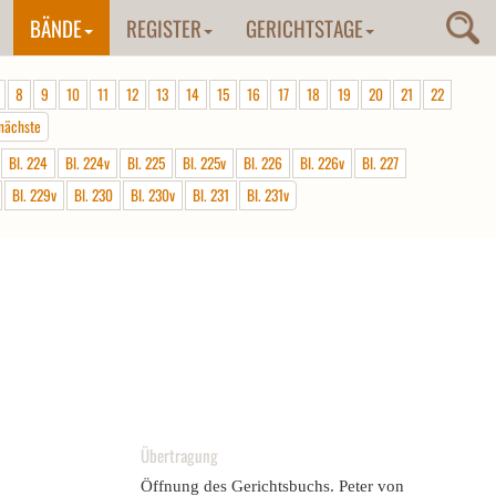
BÄNDE
REGISTER
GERICHTSTAGE
8
9
10
11
12
13
14
15
16
17
18
19
20
21
22
nächste
Bl. 224
Bl. 224v
Bl. 225
Bl. 225v
Bl. 226
Bl. 226v
Bl. 227
Bl. 229v
Bl. 230
Bl. 230v
Bl. 231
Bl. 231v
Übertragung
Öffnung des Gerichtsbuchs. Peter von