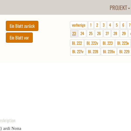
PROJEKT
vorherige
1
2
3
4
5
6
7
23
24
25
26
27
28
29
Bl. 222
Bl. 222v
Bl. 223
Bl. 223v
Bl. 227v
Bl. 228
Bl. 228v
Bl. 229
nskription
.} ardi Nona