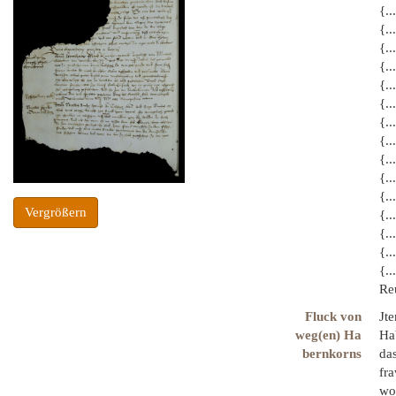
{..
{..
{.
{.
{..
{..
{..
{.
{..
{..
{..
Vergrößern
{..
{.
{..
{..
Reu
Fluck von
Jt
weg(en) Ha
Hab
bernkorns
da
fr
wol