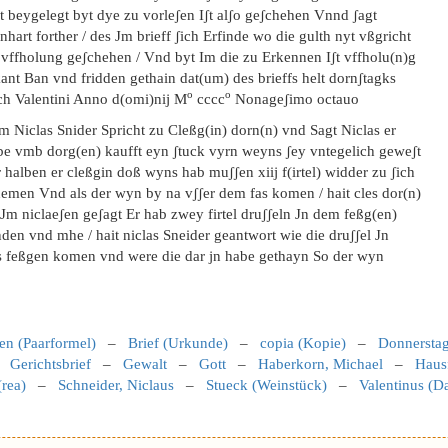
t beygelegt byt dye zu vorleʃen Iʃt alʃo geʃchehen Vnnd ʃagt
nhart forther / des Jm brieff ʃich Erfinde wo die gulth nyt vßgricht
l vffholung geʃchehen / Vnd byt Im die zu Erkennen Iʃt vffholu(n)g
ant Ban vnd fridden gethain dat(um) des brieffs helt dornʃtagks
o
o
ch Valentini Anno d(omi)nij M
cccc
Nonageʃimo octauo
m Niclas Snider Spricht zu Cleßg(in) dorn(n) vnd Sagt Niclas er
be vmb dorg(en) kaufft eyn ʃtuck vyrn weyns ʃey vntegelich geweʃt
 halben er cleßgin doß wyns hab muʃʃen xiij f(irtel) widder zu ʃich
emen Vnd als der wyn by na vʃʃer dem fas komen / hait cles dor(n)
Jm niclaeʃen geʃagt Er hab zwey firtel druʃʃeln Jn dem feßg(en)
den vnd mhe / hait niclas Sneider geantwort wie die druʃʃel Jn
s feßgen komen vnd were die dar jn habe gethayn So der wyn
en (Paarformel)
–
Brief (Urkunde)
–
copia (Kopie)
–
Donnersta
–
Gerichtsbrief
–
Gewalt
–
Gott
–
Haberkorn, Michael
–
Haus
(rea)
–
Schneider, Niclaus
–
Stueck (Weinstück)
–
Valentinus (