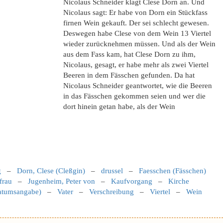
Nicolaus Schneider klagt Clese Dorn an. Und
Nicolaus sagt: Er habe von Dorn ein Stückfass
firnen Wein gekauft. Der sei schlecht gewesen.
Deswegen habe Clese von dem Wein 13 Viertel
wieder zurücknehmen müssen. Und als der Wein
aus dem Fass kam, hat Clese Dorn zu ihm,
Nicolaus, gesagt, er habe mehr als zwei Viertel
Beeren in dem Fässchen gefunden. Da hat
Nicolaus Schneider geantwortet, wie die Beeren
in das Fässchen gekommen seien und wer die
dort hinein getan habe, als der Wein
g
–
Dorn, Clese (Cleßgin)
–
drussel
–
Faesschen (Fässchen)
frau
–
Jugenheim, Peter von
–
Kaufvorgang
–
Kirche
Datumsangabe)
–
Vater
–
Verschreibung
–
Viertel
–
Wein