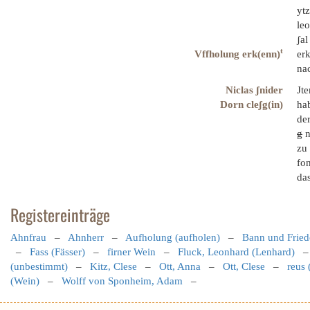
ytz
leo
ʃa
t
Vffholung erk(enn)
erk
na
Niclas ʃnider
Jte
Dorn cleʃg(in)
ha
der
g
n
zu 
fon
da
Registereinträge
Ahnfrau
–
Ahnherr
–
Aufholung (aufholen)
–
Bann und Fried
–
Fass (Fässer)
–
firner Wein
–
Fluck, Leonhard (Lenhard)
(unbestimmt)
–
Kitz, Clese
–
Ott, Anna
–
Ott, Clese
–
reus 
(Wein)
–
Wolff von Sponheim, Adam
–