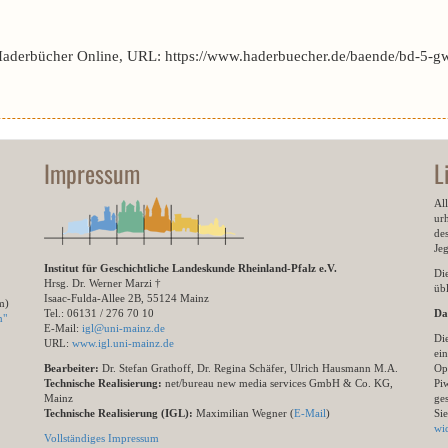
Haderbücher Online, URL: https://www.haderbuecher.de/baende/bd-5-gw
Impressum
L
All
ur
des
Je
Institut für Geschichtliche Landeskunde Rheinland-Pfalz e.V.
Di
Hrsg. Dr. Werner Marzi †
übl
Isaac-Fulda-Allee 2B, 55124 Mainz
m)
Tel.: 06131 / 276 70 10
Da
n"
E-Mail:
igl@uni-mainz.de
Di
URL:
www.igl.uni-mainz.de
ein
Bearbeiter:
Dr. Stefan Grathoff, Dr. Regina Schäfer, Ulrich Hausmann M.A.
Op
Technische Realisierung:
net/bureau new media services GmbH & Co. KG,
Pi
Mainz
ge
Technische Realisierung (IGL):
Maximilian Wegner (
E-Mail
)
Si
wi
Vollständiges Impressum