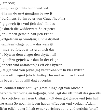
.}
etc xviij
.}ung des gerichts buch vnd wil
..}ßheym do myt gnugʃam beweyʃt
..}berūmens So Im peter von Gugelʃhey(m)
.} g geweʃt iʃt / vnd ʃich doch In des
.}s durch die widderwere So er peter
.}er kirchen gethain hait ʃich Erfint
..}vffgeladen
iʃt
word(en) iʃt die drytteil
.}racht(en) clage So nw das warr iʃt
.} muß So folgt dar vß gruntlich das
.}s Kytzen dem cleger den dryttenteil
.} guteř zu geʃtelt wie dan Jn der clage
..}anhern vnd anfrawen(n) vff cles kytzen
.} fe(r)n vnd von ʃeyne(m) vatter
vnd
vff In kles kytzen
.} wie offt begert ʃolich drytteyl Jm myt recht zu Erkent
s begert ʃchup xiiij dag et copiaz
em leonhart fluck hatt Eyn gewalt Ingelegt von Micheln
erkorn den vorleʃen laiʃʃen(n) vnd ʃagt dar vff jnhalt des gewalts
s Jn vorʃchyenen Iaren Cleßg(in) Ot dem got gnade vnd ʃein huß
awe Anna So noch In leben haben vffgeben vnd vorlacht Adam
ffen etlich guter Inhalt eyner vorʃchreybong vnd gerichts brieff