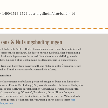
-1490/1518-1529-ober-ingelheim/blatt/band-4-bl-
izenz & Nutzungsbedingungen
e Inhalte, d.h. Artikel, Bilder, Datenbanken usw., dieser Internetseite sind
heberrechtlich geschützt. Sie dürfen nur mit ausdrücklicher Zustimmung
 Instituts in irgendeiner Form veröffentlicht oder vervielfältigt werden.
gliche Nutzung ohne Zustimmung des Herausgebers ist nicht gestattet.
e freie und kostenfreie wissenschaftliche Nutzung unter Übernahme eines
ichen Zitierhinweises ist selbstverständlich zulässig.
tenschutz
ese Internetseite erhebt keine personenbezogenen Daten und kann über
e verschlüsselte Verbindung (SSL) erreicht werden. Sie benutzt Piwik, eine
en-Source-Software zur statistischen Auswertung der Besucherzugriffe.
wik verwendet sog. "Cookies", Textdateien, die auf Ihrem Computer
speichert werden und die eine Analyse der Benutzung der Website durch
e ermöglichen. Sie können der Auswertung durch dieses System
hier
dersprechen
.