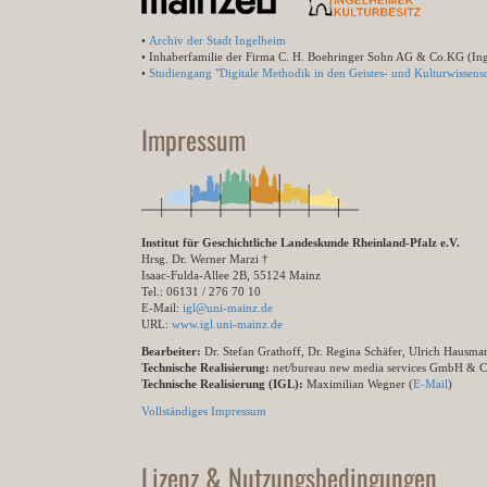
•
Archiv der Stadt Ingelheim
• Inhaberfamilie der Firma C. H. Boehringer Sohn AG & Co.KG (In
•
Studiengang "Digitale Methodik in den Geistes- und Kulturwissensc
Impressum
Institut für Geschichtliche Landeskunde Rheinland-Pfalz e.V.
Hrsg. Dr. Werner Marzi †
Isaac-Fulda-Allee 2B, 55124 Mainz
Tel.: 06131 / 276 70 10
E-Mail:
igl@uni-mainz.de
URL:
www.igl.uni-mainz.de
Bearbeiter:
Dr. Stefan Grathoff, Dr. Regina Schäfer, Ulrich Hausm
Technische Realisierung:
net/bureau new media services GmbH & 
Technische Realisierung (IGL):
Maximilian Wegner (
E-Mail
)
Vollständiges Impressum
Lizenz & Nutzungsbedingungen