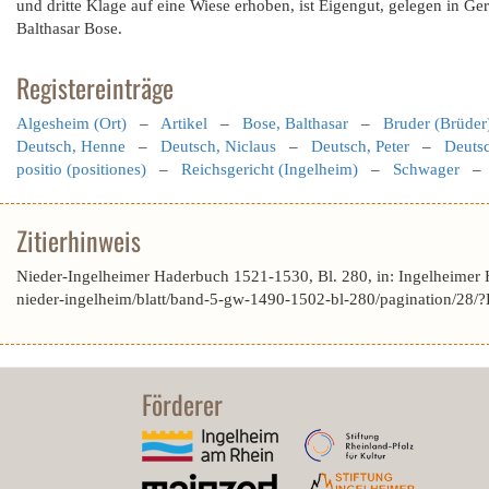
und dritte Klage auf eine Wiese erhoben, ist Eigengut, gelegen in Ge
Balthasar Bose.
Registereinträge
Algesheim (Ort)
–
Artikel
–
Bose, Balthasar
–
Bruder (Brüder
Deutsch, Henne
–
Deutsch, Niclaus
–
Deutsch, Peter
–
Deutsc
positio (positiones)
–
Reichsgericht (Ingelheim)
–
Schwager
Zitierhinweis
Nieder-Ingelheimer Haderbuch 1521-1530, Bl. 280, in: Ingelheimer
nieder-ingelheim/blatt/band-5-gw-1490-1502-bl-280/pagination/
Förderer