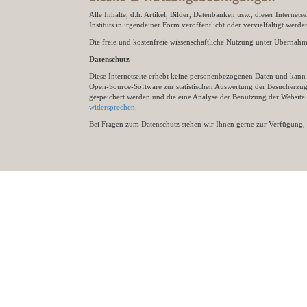
Alle Inhalte, d.h. Artikel, Bilder, Datenbanken usw., dieser Internet
Instituts in irgendeiner Form veröffentlicht oder vervielfältigt wer
Die freie und kostenfreie wissenschaftliche Nutzung unter Übernahme 
Datenschutz
Diese Internetseite erhebt keine personenbezogenen Daten und kann ü
Open-Source-Software zur statistischen Auswertung der Besucherzugr
gespeichert werden und die eine Analyse der Benutzung der Websit
widersprechen
.
Bei Fragen zum Datenschutz stehen wir Ihnen gerne zur Verfügung, 