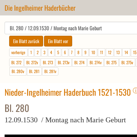
Die Ingelheimer Haderbücher
vorherige
1
2
3
4
5
6
7
8
9
10
11
12
13
14
15
Bl. 272
Bl. 272v
Bl. 273
Bl. 273v
Bl. 274
Bl. 274v
Bl. 275
Bl. 275v
Bl. 280v
Bl. 281
Bl. 281v
Nieder-Ingelheimer Haderbuch 1521-1530
Bl. 280
12.09.1530 / Montag nach Marie Geburt