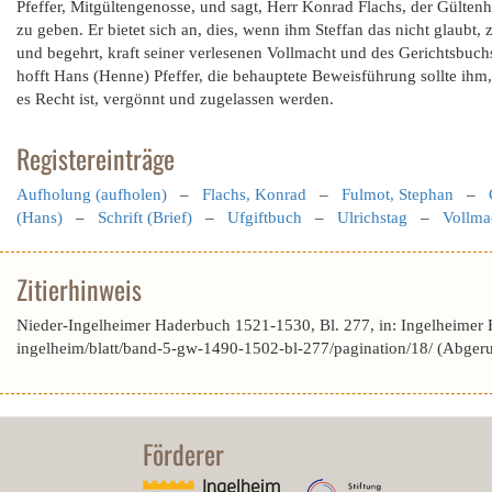
Pfeffer, Mitgültengenosse, und sagt, Herr Konrad Flachs, der Gülte
zu geben. Er bietet sich an, dies, wenn ihm Steffan das nicht glaubt,
und begehrt, kraft seiner verlesenen Vollmacht und des Gerichtsbuch
hofft Hans (Henne) Pfeffer, die behauptete Beweisführung sollte ihm
es Recht ist, vergönnt und zugelassen werden.
Registereinträge
Aufholung (aufholen)
–
Flachs, Konrad
–
Fulmot, Stephan
–
(Hans)
–
Schrift (Brief)
–
Ufgiftbuch
–
Ulrichstag
–
Vollma
Zitierhinweis
Nieder-Ingelheimer Haderbuch 1521-1530, Bl. 277, in: Ingelheimer 
ingelheim/blatt/band-5-gw-1490-1502-bl-277/pagination/18/ (Abger
Förderer