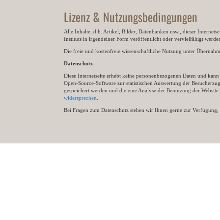
Lizenz & Nutzungsbedingungen
Alle Inhalte, d.h. Artikel, Bilder, Datenbanken usw., dieser Internet
Instituts in irgendeiner Form veröffentlicht oder vervielfältigt wer
Die freie und kostenfreie wissenschaftliche Nutzung unter Übernahme 
Datenschutz
Diese Internetseite erhebt keine personenbezogenen Daten und kann ü
Open-Source-Software zur statistischen Auswertung der Besucherzugr
gespeichert werden und die eine Analyse der Benutzung der Websit
widersprechen
.
Bei Fragen zum Datenschutz stehen wir Ihnen gerne zur Verfügung, 