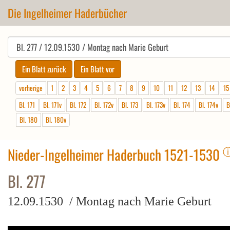
Die Ingelheimer Haderbücher
vorherige
1
2
3
4
5
6
7
8
9
10
11
12
13
14
15
Bl. 171
Bl. 171v
Bl. 172
Bl. 172v
Bl. 173
Bl. 173v
Bl. 174
Bl. 174v
B
Bl. 180
Bl. 180v
Nieder-Ingelheimer Haderbuch 1521-1530
Bl. 277
12.09.1530 / Montag nach Marie Geburt