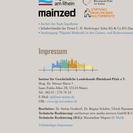
•
Archiv der Stadt Ingelheim
• Inhaberfamilie der Firma C. H. Boehringer Sohn AG & Co.KG (In
•
Studiengang "Digitale Methodik in den Geistes- und Kulturwissensc
Impressum
Institut für Geschichtliche Landeskunde Rheinland-Pfalz e.V.
Hrsg. Dr. Werner Marzi †
Isaac-Fulda-Allee 2B, 55124 Mainz
Tel.: 06131 / 276 70 10
E-Mail:
igl@uni-mainz.de
URL:
www.igl.uni-mainz.de
Bearbeiter:
Dr. Stefan Grathoff, Dr. Regina Schäfer, Ulrich Hausm
Technische Realisierung:
net/bureau new media services GmbH & 
Technische Realisierung (IGL):
Maximilian Wegner (
E-Mail
)
Vollständiges Impressum