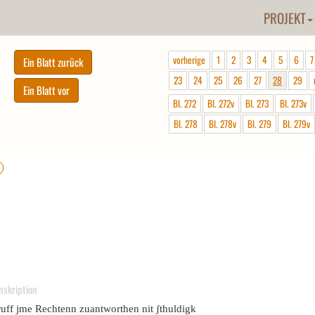
PROJEKT
vorherige
1
2
3
4
5
6
7
23
24
25
26
27
28
29
Bl. 272
Bl. 272v
Bl. 273
Bl. 273v
Bl. 278
Bl. 278v
Bl. 279
Bl. 279v
ⓘ
nskription
ruff jme Rechtenn zuantworthen nit ʃthuldigk