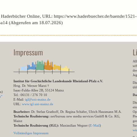
r Haderbücher Online, URL: https://www.haderbuecher.de/baende/1521-
a14 (Abgerufen am 18.07.2026)
Impressum
L
All
ur
des
Je
Institut für Geschichtliche Landeskunde Rheinland-Pfalz e.V.
Di
Hrsg. Dr. Werner Marzi †
übl
Isaac-Fulda-Allee 2B, 55124 Mainz
m)
Tel.: 06131 / 276 70 10
Da
n"
E-Mail:
igl@uni-mainz.de
Di
URL:
www.igl.uni-mainz.de
ein
Bearbeiter:
Dr. Stefan Grathoff, Dr. Regina Schäfer, Ulrich Hausmann M.A.
Op
Technische Realisierung:
net/bureau new media services GmbH & Co. KG,
Pi
Mainz
ge
Technische Realisierung (IGL):
Maximilian Wegner (
E-Mail
)
Si
wi
Vollständiges Impressum