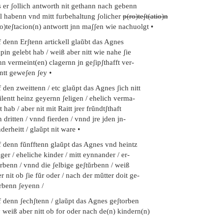
s er ʃollich antworth nit gethann nach gebenn
ll habenn vnd mitt furbehaltung ʃolicher
p(ro)teʃt(atio)n
o)teʃtacion(n) antwortt jnn maʃʃen wie nachuolgt •
 denn Erʃtenn artickell glaŭbt das Agnes
pin gelebt hab / weiß aber nitt wie nahe ʃie
n vermeint(en) clagernn jn geʃipʃthafft ver-
ntt geweʃen ʃey •
 den zweittenn / etc glaŭpt das Agnes ʃich nitt
lentt heinz geyernn ʃeligen / ehelich verma-
t hab / aber nit mit Raitt jrer frŭndtʃthaft
 dritten / vnnd fierden / vnnd jre jden jn-
derheitt / glaŭpt nit ware •
f denn fŭnfftenn glaŭpt das Agnes vnd heintz
iger / eheliche kinder / mitt eynnander / er-
rbenn / vnnd die ʃelbige geʃtŭrbenn / weiß
r nit ob ʃie fŭr oder / nach der mŭtter doit ge-
orbenn ʃeyenn /
f denn ʃechʃtenn / glaŭpt das Agnes geʃtorben
 weiß aber nitt ob for oder nach de(n) kindern(n)