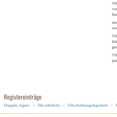
Vff
ver
ha
der
wor
Vff
kŭ
ge
Vf
jn
Registereinträge
Drappin, Agnes
–
Ehe (ehelich)
–
Erbschaftsangelegenheit
–