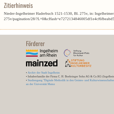
Zitierhinweis
Nieder-Ingelheimer Haderbuch 1521-1530, Bl. 275v, in: Ingelheime
275v/pagination/28/?L=0&cHash=e7272134846005df1e4cf6fbeabd5
Förderer
•
Archiv der Stadt Ingelheim
• Inhaberfamilie der Firma C. H. Boehringer Sohn AG & Co.KG (Ingelhei
•
Studiengang "Digitale Methodik in den Geistes- und Kulturwissenschafte
an der Universität Mainz