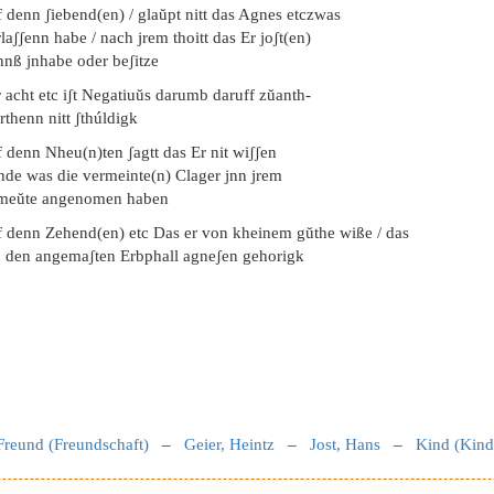
 denn ʃiebend(en) / glaŭpt nitt das Agnes etczwas
laʃʃenn habe / nach jrem thoitt das Er joʃt(en)
nnß jnhabe oder beʃitze
 acht etc iʃt Negatiuŭs darumb daruff zŭanth-
thenn nitt ʃthúldigk
 denn Nheu(n)ten ʃagtt das Er nit wiʃʃen
nde was die vermeinte(n) Clager jnn jrem
meŭte angenomen haben
f denn Zehend(en) etc Das er von kheinem gŭthe wiße / das
n den angemaʃten Erbphall agneʃen gehorigk
Freund (Freundschaft)
–
Geier, Heintz
–
Jost, Hans
–
Kind (Kind