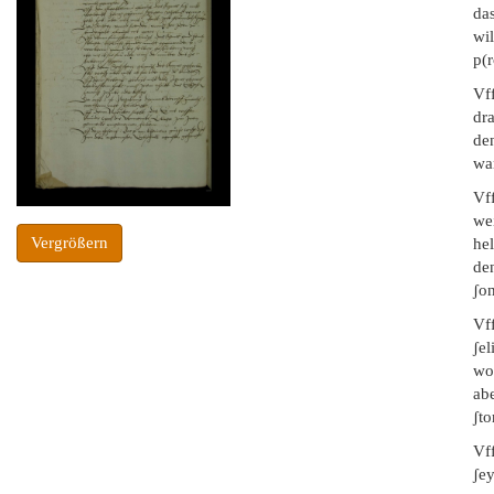
da
wi
p(r
Vff
dra
den
wa
Vff
wei
Vergrößern
hel
den
ʃon
Vf
ʃel
wo
abe
ʃt
Vf
ʃey