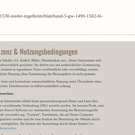
1530-nieder-ingelheim/blatt/band-5-gw-1490-1502-bl-
izenz & Nutzungsbedingungen
e Inhalte, d.h. Artikel, Bilder, Datenbanken usw., dieser Internetseite sind
heberrechtlich geschützt. Sie dürfen nur mit ausdrücklicher Zustimmung
 Instituts in irgendeiner Form veröffentlicht oder vervielfältigt werden.
gliche Nutzung ohne Zustimmung des Herausgebers ist nicht gestattet.
e freie und kostenfreie wissenschaftliche Nutzung unter Übernahme eines
ichen Zitierhinweises ist selbstverständlich zulässig.
tenschutz
ese Internetseite erhebt keine personenbezogenen Daten und kann über
e verschlüsselte Verbindung (SSL) erreicht werden. Sie benutzt Piwik, eine
en-Source-Software zur statistischen Auswertung der Besucherzugriffe.
wik verwendet sog. "Cookies", Textdateien, die auf Ihrem Computer
speichert werden und die eine Analyse der Benutzung der Website durch
e ermöglichen. Sie können der Auswertung durch dieses System
hier
dersprechen
.