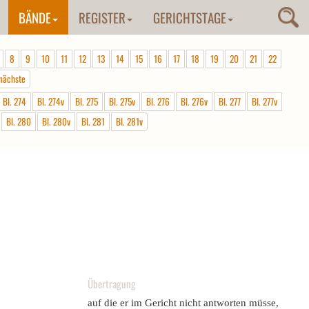
BÄNDE
REGISTER
GERICHTSTAGE
8
9
10
11
12
13
14
15
16
17
18
19
20
21
22
nächste
Bl. 274
Bl. 274v
Bl. 275
Bl. 275v
Bl. 276
Bl. 276v
Bl. 277
Bl. 277v
Bl. 280
Bl. 280v
Bl. 281
Bl. 281v
Übertragung
auf die er im Gericht nicht antworten müsse,