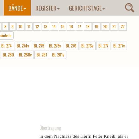
BÄNDE
REGISTER
GERICHTSTAGE
8
9
10
11
12
13
14
15
16
17
18
19
20
21
22
nächste
Bl. 274
Bl. 274v
Bl. 275
Bl. 275v
Bl. 276
Bl. 276v
Bl. 277
Bl. 277v
Bl. 280
Bl. 280v
Bl. 281
Bl. 281v
Übertragung
in dem Nachlass des Herrn Peter Kneib, als er