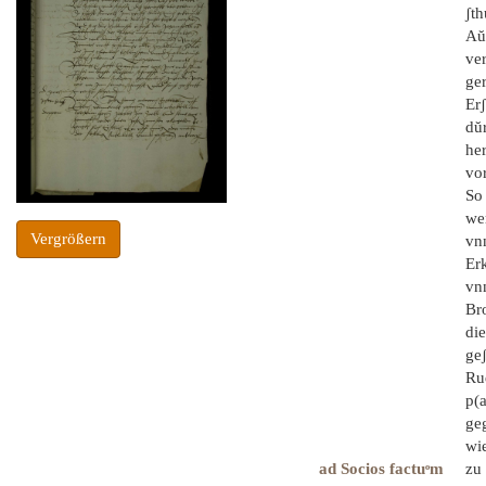
ʃth
Aŭ
ver
ge
Erʃ
dŭr
he
vor
So
we
Vergrößern
vnn
Er
vn
Bro
di
ge
Ru
p(a
ge
wie
ad Socios factuͦm
zu 