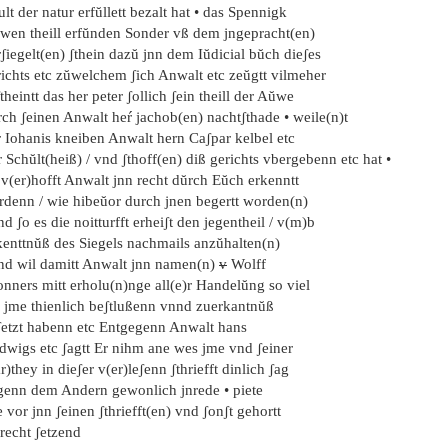
ult der natur erfŭllett bezalt hat • das Spennigk
wen theill erfŭnden Sonder vß dem jngepracht(en)
ʃiegelt(en) ʃthein dazŭ jnn dem Iŭdicial bŭch dieʃes
richts etc zŭwelchem ʃich Anwalt etc zeŭgtt vilmeher
theintt das her peter ʃollich ʃein theill der Aŭwe
ch ʃeinen Anwalt heŕ jachob(en) nachtʃthade • weile(n)t
r Iohanis kneiben Anwalt hern Caʃpar kelbel etc
 Schŭlt(heiß) / vnd ʃthoff(en) diß gerichts vbergebenn etc hat •
 v(er)hofft Anwalt jnn recht dŭrch Eŭch erkenntt
rdenn / wie hibeŭor durch jnen begertt worden(n)
d ʃo es die noitturfft erheiʃt den jegentheil / v(m)b
kenttnŭß des Siegels nachmails anzŭhalten(n)
nd wil damitt Anwalt jnn namen(n)
v
Wolff
nners mitt erholu(n)nge all(e)r Handelŭng so viel
e jme thienlich beʃtlußenn vnnd zuerkantnŭß
ʃetzt habenn etc Entgegenn Anwalt hans
dwigs etc ʃagtt Er nihm ane wes jme vnd ʃeiner
r)they in dieʃer v(er)leʃenn ʃthriefft dinlich ʃag
genn dem Andern gewonlich jnrede • piete
 vor jnn ʃeinen ʃthriefft(en) vnd ʃonʃt gehortt
recht ʃetzend