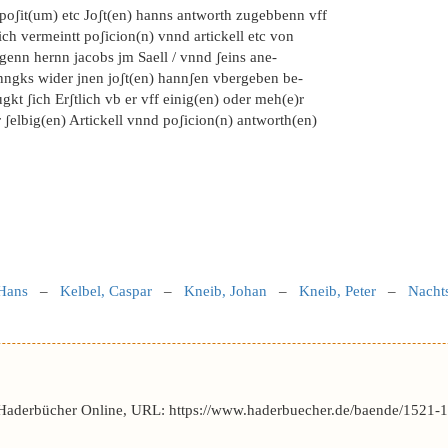
poʃit(um) etc Joʃt(en) hanns antworth zugebbenn vff
ich vermeintt poʃicion(n) vnnd artickell etc von
genn hernn jacobs jm Saell / vnnd ʃeins ane-
nngks wider jnen joʃt(en) hannʃen vbergeben be-
gkt ʃich Erʃtlich vb er vff einig(en) oder meh(e)r
 ʃelbig(en) Artickell vnnd poʃicion(n) antworth(en)
 Hans
–
Kelbel, Caspar
–
Kneib, Johan
–
Kneib, Peter
–
Nacht
 Haderbücher Online, URL: https://www.haderbuecher.de/baende/1521-1