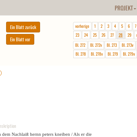
PROJEKT
vorherige
1
2
3
4
5
6
7
23
24
25
26
27
28
29
Bl. 272
Bl. 272v
Bl. 273
Bl. 273v
Bl. 278
Bl. 278v
Bl. 279
Bl. 279v
ⓘ
nskription
n dem Nachlaiß hernn peters kneiben / Als er die