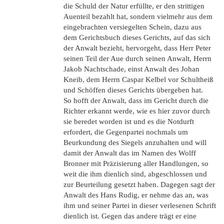
die Schuld der Natur erfüllte, er den strittigen
Auenteil bezahlt hat, sondern vielmehr aus dem
eingebrachten versiegelten Schein, dazu aus
dem Gerichtsbuch dieses Gerichts, auf das sich
der Anwalt bezieht, hervorgeht, dass Herr Peter
seinen Teil der Aue durch seinen Anwalt, Herrn
Jakob Nachtschade, einst Anwalt des Johan
Kneib, dem Herrn Caspar Kelbel vor Schultheiß
und Schöffen dieses Gerichts übergeben hat.
So hofft der Anwalt, dass im Gericht durch die
Richter erkannt werde, wie es hier zuvor durch
sie beredet worden ist und es die Notdurft
erfordert, die Gegenpartei nochmals um
Beurkundung des Siegels anzuhalten und will
damit der Anwalt das im Namen des Wolff
Bronner mit Präzisierung aller Handlungen, so
weit die ihm dienlich sind, abgeschlossen und
zur Beurteilung gesetzt haben. Dagegen sagt der
Anwalt des Hans Rudig, er nehme das an, was
ihm und seiner Partei in dieser verlesenen Schrift
dienlich ist. Gegen das andere trägt er eine