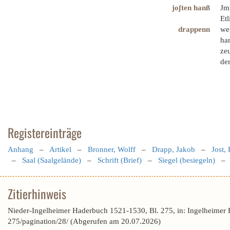
joʃten hanß
Jm
Etl
drappenn
we
ha
zeu
der
Registereinträge
Anhang
–
Artikel
–
Bronner, Wolff
–
Drapp, Jakob
–
Jost,
–
Saal (Saalgelände)
–
Schrift (Brief)
–
Siegel (besiegeln)
–
Zitierhinweis
Nieder-Ingelheimer Haderbuch 1521-1530, Bl. 275, in: Ingelheimer
275/pagination/28/ (Abgerufen am 20.07.2026)