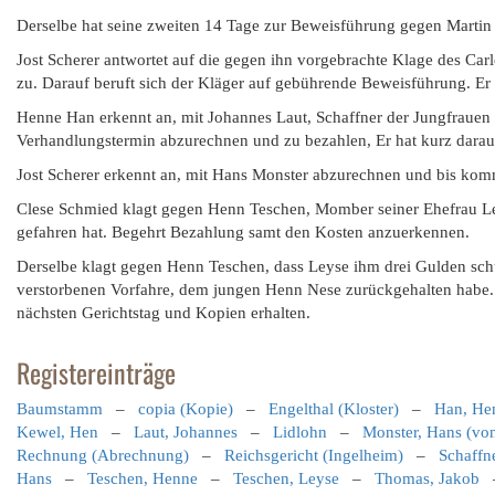
Derselbe hat seine zweiten 14 Tage zur Beweisführung gegen Martin
Jost Scherer antwortet auf die gegen ihn vorgebrachte Klage des Carle
zu. Darauf beruft sich der Kläger auf gebührende Beweisführung. Er h
Henne Han erkennt an, mit Johannes Laut, Schaffner der Jungfrauen 
Verhandlungstermin abzurechnen und zu bezahlen, Er hat kurz dara
Jost Scherer erkennt an, mit Hans Monster abzurechnen und bis ko
Clese Schmied klagt gegen Henn Teschen, Momber seiner Ehefrau Ley
gefahren hat. Begehrt Bezahlung samt den Kosten anzuerkennen.
Derselbe klagt gegen Henn Teschen, dass Leyse ihm drei Gulden sch
verstorbenen Vorfahre, dem jungen Henn Nese zurückgehalten habe.
nächsten Gerichtstag und Kopien erhalten.
Registereinträge
Baumstamm
–
copia (Kopie)
–
Engelthal (Kloster)
–
Han, He
Kewel, Hen
–
Laut, Johannes
–
Lidlohn
–
Monster, Hans (vo
Rechnung (Abrechnung)
–
Reichsgericht (Ingelheim)
–
Schaffne
Hans
–
Teschen, Henne
–
Teschen, Leyse
–
Thomas, Jakob