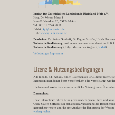
Institut für Geschichtliche Landeskunde Rheinland-Pfalz e.V.
Hrsg. Dr. Werner Marzi †
Isaac-Fulda-Allee 2B, 55124 Mainz
Tel.: 06131 / 276 70 10
E-Mail:
igl@uni-mainz.de
URL:
www.igl.uni-mainz.de
Bearbeiter:
Dr. Stefan Grathoff, Dr. Regina Schäfer, Ulrich Hausm
Technische Realisierung:
net/bureau new media services GmbH & 
Technische Realisierung (IGL):
Maximilian Wegner (
E-Mail
)
Vollständiges Impressum
Lizenz & Nutzungsbedingungen
Alle Inhalte, d.h. Artikel, Bilder, Datenbanken usw., dieser Internet
Instituts in irgendeiner Form veröffentlicht oder vervielfältigt wer
Die freie und kostenfreie wissenschaftliche Nutzung unter Übernahme 
Datenschutz
Diese Internetseite erhebt keine personenbezogenen Daten und kann ü
Open-Source-Software zur statistischen Auswertung der Besucherzugr
gespeichert werden und die eine Analyse der Benutzung der Websit
widersprechen
.