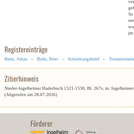
ve
geb
So 
ne
wa
jm
Registereinträge
Baltz, Johan
–
Baltz, Peter
–
Schenkungsbrief
–
Testamentari
Zitierhinweis
Nieder-Ingelheimer Haderbuch 1521-1530, Bl. 267v, in: Ingelheimer
(Abgerufen am 28.07.2026)
Förderer