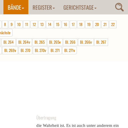
BÄNDE
REGISTER
GERICHTSTAGE
8
9
10
11
12
13
14
15
16
17
18
19
20
21
22
nächste
Bl. 264
Bl. 264v
Bl. 265
Bl. 265v
Bl. 266
Bl. 266v
Bl. 267
Bl. 269v
Bl. 270
Bl. 270v
Bl. 271
Bl. 271v
Übertragung
die Wahrheit ist. Es ist auch unter anderem ein