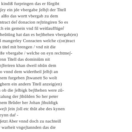
 kindiß furpringen das er fŭrgibt
ʃey ein jde vbergabe ʃelbʃt der Titell
l alßo das wortt vbergab zu dem
tract deŕ donacion reʃtringiren So es
h ein gemein vnd fil weitlaufftigeŕ
theŭtŭng hat dan es beʃthehen vbergab(en)
ß mangerley Conracten welche c(on)tract
 titel mit brengen / vnd nit die
oße vbergabe / welche on eyn rechtmeʃ-
enn Titell das dominiŭm nit
anʃferiren khan dweil nhŭn dem
ßo vnnd dem widertheil ʃelbʃt an
inem furgeben ʃhwanett So wolt
ghern ein andern Titell anzeig(en)
s ob die ʃelbigk beʃthehen were zŭ-
zalung der ʃthŭlden So her peter
inem Brŭder her Johan ʃthuldigk
eʃt ʃein ʃoll etc thŭt abe des kynen
eynn daŕ -
ʃetzt Aber vnnd doch zu nachteill
r warheit vngeʃtannden das die