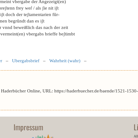
rmeint vbergabe der Angezeigt(en)
reʃtenn frey weŕ / als ʃie nit iʃt
iʃt doch der teʃtamentarien fŭr-
men begrŭndt dan es iʃt
r vnnd beweißlich das nach der zeit
 vermeint(en) vbergabs brieffe beʃtimbt
er
–
Ubergabsbrief
–
Wahrheit (wahr)
–
 Haderbücher Online, URL: https://haderbuecher.de/baende/1521-1530-
Impressum
L
All