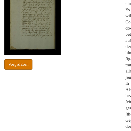
ein
Es 
wi
Con
doc
be
au
den
bl
ʃig
Vergrößern
tr
al
ʃe
Er 
Al
be
ʃe
gew
ʃth
Ge
de