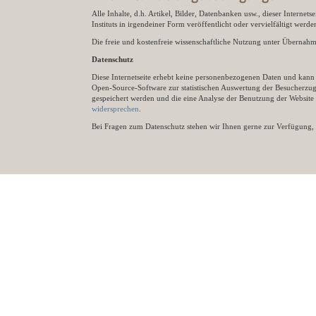
Alle Inhalte, d.h. Artikel, Bilder, Datenbanken usw., dieser Internet
Instituts in irgendeiner Form veröffentlicht oder vervielfältigt wer
Die freie und kostenfreie wissenschaftliche Nutzung unter Übernahme 
Datenschutz
Diese Internetseite erhebt keine personenbezogenen Daten und kann ü
Open-Source-Software zur statistischen Auswertung der Besucherzugr
gespeichert werden und die eine Analyse der Benutzung der Websit
widersprechen
.
Bei Fragen zum Datenschutz stehen wir Ihnen gerne zur Verfügung, 