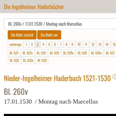
Die Ingelheimer Haderbücher
vorherige
1
2
3
4
5
6
7
8
9
10
11
12
13
14
15
Bl. 021
Bl. 021v
Bl. 022
Bl. 025
Bl. 025v
Bl. 026
Bl. 026v
Bl. 027
Bl. 032
Bl. 032v
Bl. 033
Nieder-Ingelheimer Haderbuch 1521-1530
Bl. 260v
17.01.1530 / Montag nach Marcellus