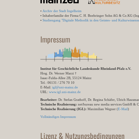
•
Archiv der Stadt Ingelheim
• Inhaberfamilie der Firma C. H. Boehringer Sohn AG & Co.KG (In
•
Studiengang "Digitale Methodik in den Geistes- und Kulturwissensc
Impressum
Institut für Geschichtliche Landeskunde Rheinland-Pfalz e.V.
Hrsg. Dr. Werner Marzi †
Isaac-Fulda-Allee 2B, 55124 Mainz
Tel.: 06131 / 276 70 10
E-Mail:
igl@uni-mainz.de
URL:
www.igl.uni-mainz.de
Bearbeiter:
Dr. Stefan Grathoff, Dr. Regina Schäfer, Ulrich Hausm
Technische Realisierung:
net/bureau new media services GmbH & 
Technische Realisierung (IGL):
Maximilian Wegner (
E-Mail
)
Vollständiges Impressum
Lizenz & Nutzungsbedingungen