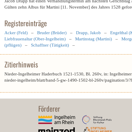
Jacob Drapp hat einen Verhandlungstermin am nächsten Gerichtstag 
Gülten zehn Albus für Martini [11. November] des Jahres 1528 gefor
Registereinträge
Acker (Feld)
–
Bruder (Brüder)
–
Drapp, Jakob
–
Engelthal (
Liebfrauenaltar (Ober-Ingelheim)
–
Martinstag (Martini)
–
Morg
(pflügen)
–
Schaffner (Tätigkeit)
–
Zitierhinweis
Nieder-Ingelheimer Haderbuch 1521-1530, Bl. 260v, in: Ingelheime
nieder-ingelheim/blatt/band-5-gw-1490-1502-bl-260v/pagination
Förderer