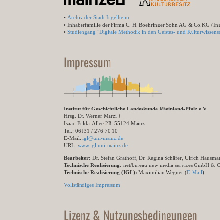
•
Archiv der Stadt Ingelheim
• Inhaberfamilie der Firma C. H. Boehringer Sohn AG & Co.KG (In
•
Studiengang "Digitale Methodik in den Geistes- und Kulturwissensc
Impressum
Institut für Geschichtliche Landeskunde Rheinland-Pfalz e.V.
Hrsg. Dr. Werner Marzi †
Isaac-Fulda-Allee 2B, 55124 Mainz
Tel.: 06131 / 276 70 10
E-Mail:
igl@uni-mainz.de
URL:
www.igl.uni-mainz.de
Bearbeiter:
Dr. Stefan Grathoff, Dr. Regina Schäfer, Ulrich Hausm
Technische Realisierung:
net/bureau new media services GmbH & 
Technische Realisierung (IGL):
Maximilian Wegner (
E-Mail
)
Vollständiges Impressum
Lizenz & Nutzungsbedingungen