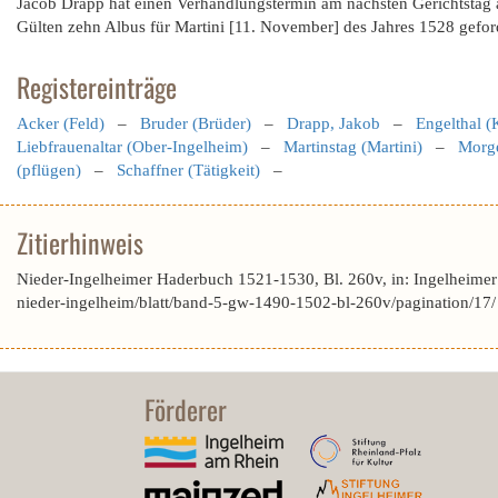
Jacob Drapp hat einen Verhandlungstermin am nächsten Gerichtstag 
Gülten zehn Albus für Martini [11. November] des Jahres 1528 gefor
Registereinträge
Acker (Feld)
–
Bruder (Brüder)
–
Drapp, Jakob
–
Engelthal (
Liebfrauenaltar (Ober-Ingelheim)
–
Martinstag (Martini)
–
Morg
(pflügen)
–
Schaffner (Tätigkeit)
–
Zitierhinweis
Nieder-Ingelheimer Haderbuch 1521-1530, Bl. 260v, in: Ingelheime
nieder-ingelheim/blatt/band-5-gw-1490-1502-bl-260v/pagination/17
Förderer