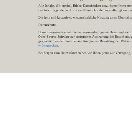
Alle Inhalte, d.h. Artikel, Bilder, Datenbanken usw., dieser Internet
Instituts in irgendeiner Form veröffentlicht oder vervielfältigt wer
Die freie und kostenfreie wissenschaftliche Nutzung unter Übernahme 
Datenschutz
Diese Internetseite erhebt keine personenbezogenen Daten und kann ü
Open-Source-Software zur statistischen Auswertung der Besucherzugr
gespeichert werden und die eine Analyse der Benutzung der Websit
widersprechen
.
Bei Fragen zum Datenschutz stehen wir Ihnen gerne zur Verfügung, 