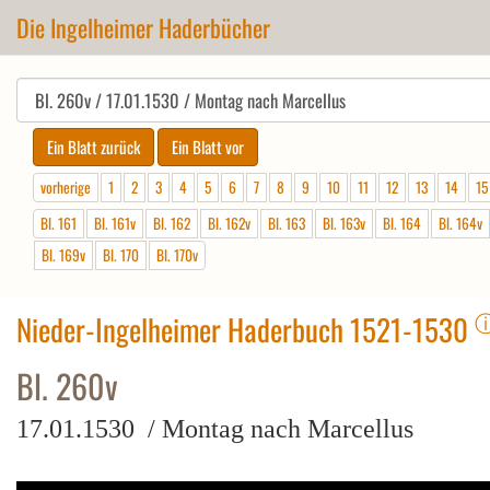
Die Ingelheimer Haderbücher
vorherige
1
2
3
4
5
6
7
8
9
10
11
12
13
14
15
Bl. 161
Bl. 161v
Bl. 162
Bl. 162v
Bl. 163
Bl. 163v
Bl. 164
Bl. 164v
Bl. 169v
Bl. 170
Bl. 170v
Nieder-Ingelheimer Haderbuch 1521-1530
Bl. 260v
17.01.1530 / Montag nach Marcellus