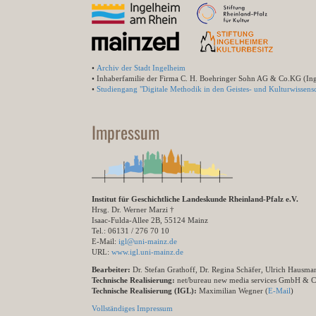
•
Archiv der Stadt Ingelheim
• Inhaberfamilie der Firma C. H. Boehringer Sohn AG & Co.KG (In
•
Studiengang "Digitale Methodik in den Geistes- und Kulturwissensc
Impressum
Institut für Geschichtliche Landeskunde Rheinland-Pfalz e.V.
Hrsg. Dr. Werner Marzi †
Isaac-Fulda-Allee 2B, 55124 Mainz
Tel.: 06131 / 276 70 10
E-Mail:
igl@uni-mainz.de
URL:
www.igl.uni-mainz.de
Bearbeiter:
Dr. Stefan Grathoff, Dr. Regina Schäfer, Ulrich Hausm
Technische Realisierung:
net/bureau new media services GmbH & 
Technische Realisierung (IGL):
Maximilian Wegner (
E-Mail
)
Vollständiges Impressum