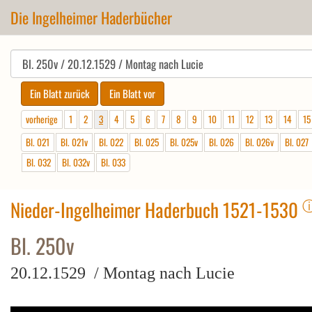
Die Ingelheimer Haderbücher
vorherige
1
2
3
4
5
6
7
8
9
10
11
12
13
14
15
Bl. 021
Bl. 021v
Bl. 022
Bl. 025
Bl. 025v
Bl. 026
Bl. 026v
Bl. 027
Bl. 032
Bl. 032v
Bl. 033
Nieder-Ingelheimer Haderbuch 1521-1530
Bl. 250v
20.12.1529 / Montag nach Lucie