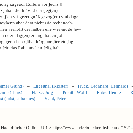
horig zugeŭor Rŭrlern vor ʃechs ß
 • jnhalt der h / vnd der geg(en)
eyl ʃich vff gezeugnŭß gezog(en) vnd dage
heyßenn aber dem nicht wie recht nach-
men verhofft der halben ene v(er)moge ʃey-
 h oder clag(en) erlangt haben ʃoll
gegenn Peter ʃthal bŭrgemeiʃter etc ʃagt
r ʃein das Rabenns hen ʃelig hab
eimer Grund)
–
Engelthal (Kloster)
–
Fluck, Leonhard (Lenhard)
Henne (Hans)
–
Platze, Jorg
–
Prenth, Wolff
–
Rabe, Henne
–
R
st (Joist, Johannes)
–
Stahl, Peter
–
r Haderbücher Online, URL: https://www.haderbuecher.de/baende/1521-