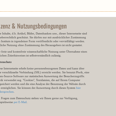
izenz & Nutzungsbedingungen
e Inhalte, d.h. Artikel, Bilder, Datenbanken usw., dieser Internetseite sind
heberrechtlich geschützt. Sie dürfen nur mit ausdrücklicher Zustimmung
 Instituts in irgendeiner Form veröffentlicht oder vervielfältigt werden.
gliche Nutzung ohne Zustimmung des Herausgebers ist nicht gestattet.
e freie und kostenfreie wissenschaftliche Nutzung unter Übernahme eines
ichen Zitierhinweises ist selbstverständlich zulässig.
tenschutz
ese Internetseite erhebt keine personenbezogenen Daten und kann über
e verschlüsselte Verbindung (SSL) erreicht werden. Sie benutzt Piwik, eine
en-Source-Software zur statistischen Auswertung der Besucherzugriffe.
wik verwendet sog. "Cookies", Textdateien, die auf Ihrem Computer
speichert werden und die eine Analyse der Benutzung der Website durch
e ermöglichen. Sie können der Auswertung durch dieses System
hier
dersprechen
.
i Fragen zum Datenschutz stehen wir Ihnen gerne zur Verfügung,
ispielsweise
per E-Mail
.