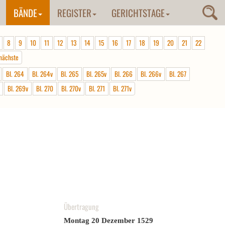
BÄNDE
REGISTER
GERICHTSTAGE
8
9
10
11
12
13
14
15
16
17
18
19
20
21
22
nächste
Bl. 264
Bl. 264v
Bl. 265
Bl. 265v
Bl. 266
Bl. 266v
Bl. 267
Bl. 269v
Bl. 270
Bl. 270v
Bl. 271
Bl. 271v
Übertragung
Montag 20 Dezember 1529