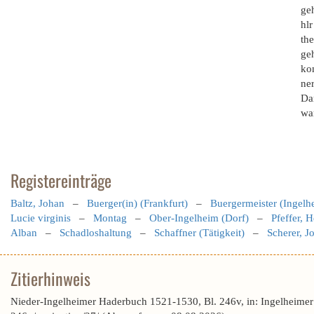
ge
hlr
th
ge
ko
ner
Dar
wa
Registereinträge
Baltz, Johan
–
Buerger(in) (Frankfurt)
–
Buergermeister (Ingelh
Lucie virginis
–
Montag
–
Ober-Ingelheim (Dorf)
–
Pfeffer, 
Alban
–
Schadloshaltung
–
Schaffner (Tätigkeit)
–
Scherer, Jo
Zitierhinweis
Nieder-Ingelheimer Haderbuch 1521-1530, Bl. 246v, in: Ingelheime