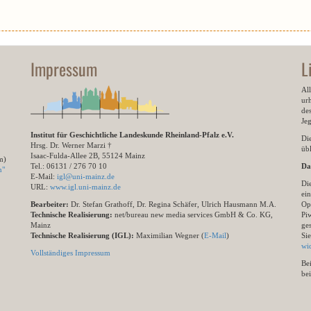
Impressum
L
All
ur
des
Je
Institut für Geschichtliche Landeskunde Rheinland-Pfalz e.V.
Di
Hrsg. Dr. Werner Marzi †
übl
Isaac-Fulda-Allee 2B, 55124 Mainz
m)
Tel.: 06131 / 276 70 10
Da
n"
E-Mail:
igl@uni-mainz.de
Di
URL:
www.igl.uni-mainz.de
ein
Bearbeiter:
Dr. Stefan Grathoff, Dr. Regina Schäfer, Ulrich Hausmann M.A.
Op
Technische Realisierung:
net/bureau new media services GmbH & Co. KG,
Pi
Mainz
ge
Technische Realisierung (IGL):
Maximilian Wegner (
E-Mail
)
Si
wi
Vollständiges Impressum
Be
be