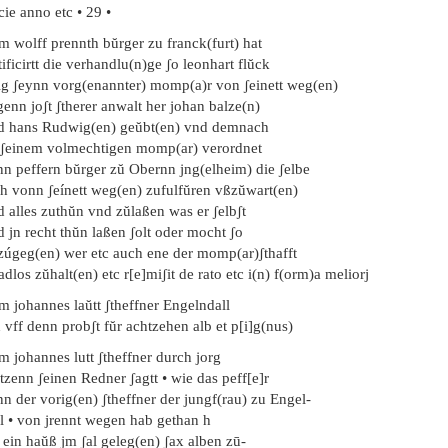
ie anno etc • 29 •
m wolff prennth bŭrger zu franck(furt) hat
ificirtt die verhandlu(n)ge ʃo leonhart flŭck
lig ʃeynn vorg(enannter) momp(a)r von ʃeinett weg(en)
enn joʃt ʃtherer anwalt her johan balze(n)
d hans Rudwig(en) geŭbt(en) vnd demnach
 ʃeinem volmechtigen momp(ar) verordnet
nn peffern bŭrger zŭ Obernn jng(elheim) die ʃelbe
ch vonn ʃeínett weg(en) zufulfŭren vßzŭwart(en)
 alles zuthŭn vnd zŭlaßen was er ʃelbʃt
 jn recht thŭn laßen ʃolt oder mocht ʃo
 zúgeg(en) wer etc auch ene der momp(ar)ʃthafft
adlos zŭhalt(en) etc r[e]miʃit de rato etc i(n) f(orm)a meliorj
m johannes laŭtt ʃtheffner Engelndall
 vff denn probʃt fŭr achtzehen alb et p[i]g(nus)
m johannes lutt ʃtheffner durch jorg
tzenn ʃeinen Redner ʃagtt • wie das peff[e]r
n der vorig(en) ʃtheffner der jungf(rau) zu Engel-
ll • von jrennt wegen hab gethan h
 ein haŭß jm ʃal geleg(en) ʃax alben zū-