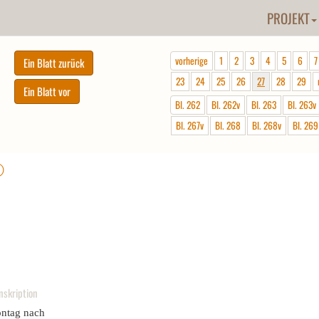
PROJEKT
vorherige
1
2
3
4
5
6
7
23
24
25
26
27
28
29
Bl. 262
Bl. 262v
Bl. 263
Bl. 263v
Bl. 267v
Bl. 268
Bl. 268v
Bl. 269
ⓘ
nskription
ntag nach