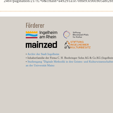
246v/pagination/21/?L=0&cHash=a49291a1e70fbe93c00c805a8f2bf6
Förderer
•
Archiv der Stadt Ingelheim
• Inhaberfamilie der Firma C. H. Boehringer Sohn AG & Co.KG (Ingelhei
•
Studiengang "Digitale Methodik in den Geistes- und Kulturwissenschafte
an der Universität Mainz