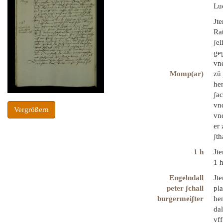
Luc
Jte
Rat
ʃe
geg
vn
Momp(ar)
zŭ
he
ʃa
vnd
Vergrößern
vnd
er
ʃth
1 h
Jte
1 h
Engelndall
Jte
peter ʃchall
pla
burgermeiʃter
hen
da
vff