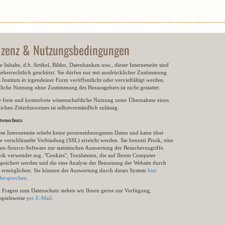
izenz & Nutzungsbedingungen
e Inhalte, d.h. Artikel, Bilder, Datenbanken usw., dieser Internetseite sind
heberrechtlich geschützt. Sie dürfen nur mit ausdrücklicher Zustimmung
 Instituts in irgendeiner Form veröffentlicht oder vervielfältigt werden.
gliche Nutzung ohne Zustimmung des Herausgebers ist nicht gestattet.
e freie und kostenfreie wissenschaftliche Nutzung unter Übernahme eines
ichen Zitierhinweises ist selbstverständlich zulässig.
tenschutz
ese Internetseite erhebt keine personenbezogenen Daten und kann über
e verschlüsselte Verbindung (SSL) erreicht werden. Sie benutzt Piwik, eine
en-Source-Software zur statistischen Auswertung der Besucherzugriffe.
wik verwendet sog. "Cookies", Textdateien, die auf Ihrem Computer
speichert werden und die eine Analyse der Benutzung der Website durch
e ermöglichen. Sie können der Auswertung durch dieses System
hier
dersprechen
.
i Fragen zum Datenschutz stehen wir Ihnen gerne zur Verfügung,
ispielsweise
per E-Mail
.