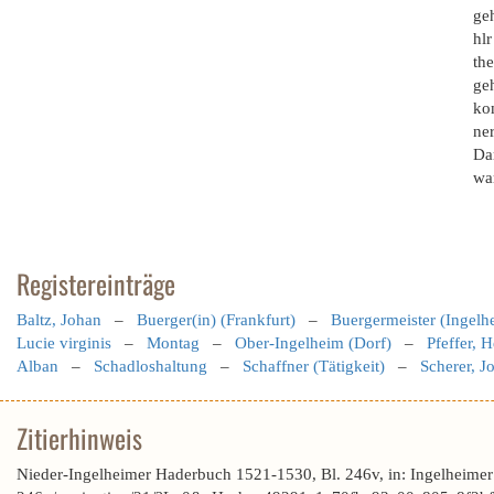
ge
hlr
th
ge
ko
ner
Dar
wa
Registereinträge
Baltz, Johan
–
Buerger(in) (Frankfurt)
–
Buergermeister (Ingelh
Lucie virginis
–
Montag
–
Ober-Ingelheim (Dorf)
–
Pfeffer, 
Alban
–
Schadloshaltung
–
Schaffner (Tätigkeit)
–
Scherer, Jo
Zitierhinweis
Nieder-Ingelheimer Haderbuch 1521-1530, Bl. 246v, in: Ingelheime