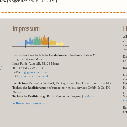
f4 (Abgerufen am 19.07.2026)
Impressum
L
All
ur
des
Je
Institut für Geschichtliche Landeskunde Rheinland-Pfalz e.V.
Di
Hrsg. Dr. Werner Marzi †
übl
Isaac-Fulda-Allee 2B, 55124 Mainz
m)
Tel.: 06131 / 276 70 10
Da
n"
E-Mail:
igl@uni-mainz.de
Di
URL:
www.igl.uni-mainz.de
ein
Bearbeiter:
Dr. Stefan Grathoff, Dr. Regina Schäfer, Ulrich Hausmann M.A.
Op
Technische Realisierung:
net/bureau new media services GmbH & Co. KG,
Pi
Mainz
ge
Technische Realisierung (IGL):
Maximilian Wegner (
E-Mail
)
Si
wi
Vollständiges Impressum
Be
be