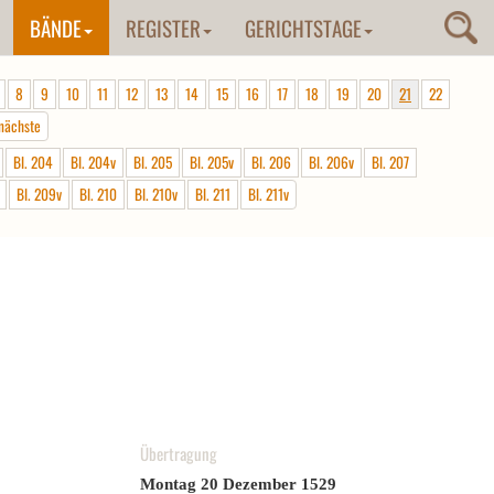
BÄNDE
REGISTER
GERICHTSTAGE
8
9
10
11
12
13
14
15
16
17
18
19
20
21
22
nächste
Bl. 204
Bl. 204v
Bl. 205
Bl. 205v
Bl. 206
Bl. 206v
Bl. 207
Bl. 209v
Bl. 210
Bl. 210v
Bl. 211
Bl. 211v
Übertragung
Montag 20 Dezember 1529