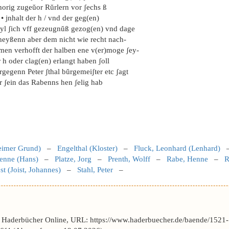
horig zugeŭor Rŭrlern vor ʃechs ß
 • jnhalt der h / vnd der geg(en)
eyl ʃich vff gezeugnŭß gezog(en) vnd dage
heyßenn aber dem nicht wie recht nach-
men verhofft der halben ene v(er)moge ʃey-
 h oder clag(en) erlangt haben ʃoll
gegenn Peter ʃthal bŭrgemeiʃter etc ʃagt
r ʃein das Rabenns hen ʃelig hab
eimer Grund)
–
Engelthal (Kloster)
–
Fluck, Leonhard (Lenhard)
Henne (Hans)
–
Platze, Jorg
–
Prenth, Wolff
–
Rabe, Henne
–
R
st (Joist, Johannes)
–
Stahl, Peter
–
r Haderbücher Online, URL: https://www.haderbuecher.de/baende/1521-