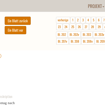
PROJEKT
vorherige
1
2
3
4
5
6
7
23
24
25
26
27
28
29
Bl. 202
Bl. 202v
Bl. 203
Bl. 203v
Bl. 207v
Bl. 208
Bl. 208v
Bl. 209
ⓘ
nskription
ntag nach