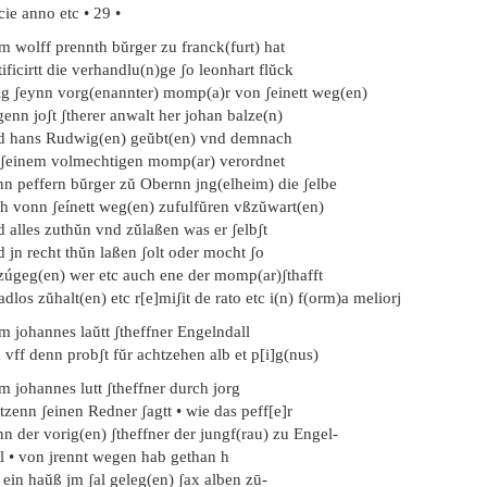
ie anno etc • 29 •
m wolff prennth bŭrger zu franck(furt) hat
ificirtt die verhandlu(n)ge ʃo leonhart flŭck
lig ʃeynn vorg(enannter) momp(a)r von ʃeinett weg(en)
enn joʃt ʃtherer anwalt her johan balze(n)
d hans Rudwig(en) geŭbt(en) vnd demnach
 ʃeinem volmechtigen momp(ar) verordnet
nn peffern bŭrger zŭ Obernn jng(elheim) die ʃelbe
ch vonn ʃeínett weg(en) zufulfŭren vßzŭwart(en)
 alles zuthŭn vnd zŭlaßen was er ʃelbʃt
 jn recht thŭn laßen ʃolt oder mocht ʃo
 zúgeg(en) wer etc auch ene der momp(ar)ʃthafft
adlos zŭhalt(en) etc r[e]miʃit de rato etc i(n) f(orm)a meliorj
m johannes laŭtt ʃtheffner Engelndall
 vff denn probʃt fŭr achtzehen alb et p[i]g(nus)
m johannes lutt ʃtheffner durch jorg
tzenn ʃeinen Redner ʃagtt • wie das peff[e]r
n der vorig(en) ʃtheffner der jungf(rau) zu Engel-
ll • von jrennt wegen hab gethan h
 ein haŭß jm ʃal geleg(en) ʃax alben zū-