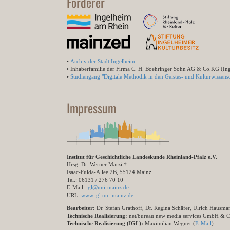
Förderer
•
Archiv der Stadt Ingelheim
• Inhaberfamilie der Firma C. H. Boehringer Sohn AG & Co.KG (In
•
Studiengang "Digitale Methodik in den Geistes- und Kulturwissensc
Impressum
Institut für Geschichtliche Landeskunde Rheinland-Pfalz e.V.
Hrsg. Dr. Werner Marzi †
Isaac-Fulda-Allee 2B, 55124 Mainz
Tel.: 06131 / 276 70 10
E-Mail:
igl@uni-mainz.de
URL:
www.igl.uni-mainz.de
Bearbeiter:
Dr. Stefan Grathoff, Dr. Regina Schäfer, Ulrich Hausm
Technische Realisierung:
net/bureau new media services GmbH & 
Technische Realisierung (IGL):
Maximilian Wegner (
E-Mail
)