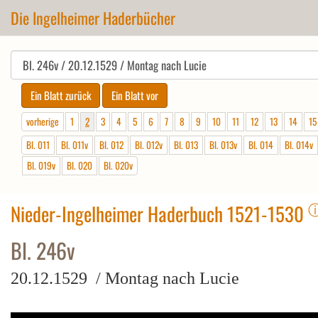
Die Ingelheimer Haderbücher
vorherige
1
2
3
4
5
6
7
8
9
10
11
12
13
14
15
Bl. 011
Bl. 011v
Bl. 012
Bl. 012v
Bl. 013
Bl. 013v
Bl. 014
Bl. 014v
Bl. 019v
Bl. 020
Bl. 020v
Nieder-Ingelheimer Haderbuch 1521-1530
Bl. 246v
20.12.1529 / Montag nach Lucie