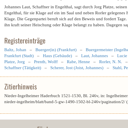
Johannes Laut, Schaffner in Engelthal, sagt durch Jorg Platze, seine
Engelthal, für sie Klage auf ein im Saal und neben Rorler gelegenes 
Klage. Die Gegenpartei beruft sich auf den Beweis und fordert Tage. 
ihn kraft seiner Heischung oder Klage belangt zu haben. Dagegen sag
Registereinträge
Baltz, Johan
–
Buerger(in) (Frankfurt)
–
Buergermeister (Ingelh
Frankfurt (Stadt)
–
Haus (Gebäude)
–
Laut, Johannes
–
Lucie 
Platze, Jorg
–
Prenth, Wolff
–
Rabe, Henne
–
Rorler, N. N.
Schaffner (Tätigkeit)
–
Scherer, Jost (Joist, Johannes)
–
Stahl, Pe
Zitierhinweis
Nieder-Ingelheimer Haderbuch 1521-1530, Bl. 246v, in: Ingelheime
nieder-ingelheim/blatt/band-5-gw-1490-1502-bl-246v/pagination/2/