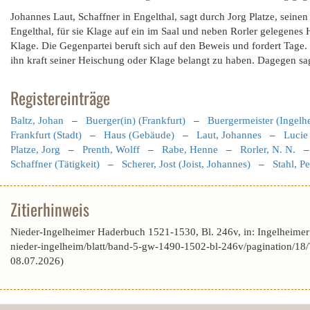
Johannes Laut, Schaffner in Engelthal, sagt durch Jorg Platze, seine
Engelthal, für sie Klage auf ein im Saal und neben Rorler gelegenes 
Klage. Die Gegenpartei beruft sich auf den Beweis und fordert Tage. 
ihn kraft seiner Heischung oder Klage belangt zu haben. Dagegen sag
Registereinträge
Baltz, Johan
–
Buerger(in) (Frankfurt)
–
Buergermeister (Ingelh
Frankfurt (Stadt)
–
Haus (Gebäude)
–
Laut, Johannes
–
Lucie 
Platze, Jorg
–
Prenth, Wolff
–
Rabe, Henne
–
Rorler, N. N.
Schaffner (Tätigkeit)
–
Scherer, Jost (Joist, Johannes)
–
Stahl, Pe
Zitierhinweis
Nieder-Ingelheimer Haderbuch 1521-1530, Bl. 246v, in: Ingelheime
nieder-ingelheim/blatt/band-5-gw-1490-1502-bl-246v/paginatio
08.07.2026)