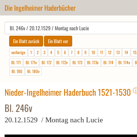
Die Ingelheimer Haderbücher
vorherige
1
2
3
4
5
6
7
8
9
10
11
12
13
14
15
Bl. 171
Bl. 171v
Bl. 172
Bl. 172v
Bl. 173
Bl. 173v
Bl. 174
Bl. 174v
B
Bl. 180
Bl. 180v
Nieder-Ingelheimer Haderbuch 1521-1530
Bl. 246v
20.12.1529 / Montag nach Lucie