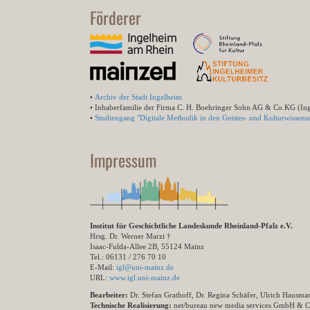
Förderer
•
Archiv der Stadt Ingelheim
• Inhaberfamilie der Firma C. H. Boehringer Sohn AG & Co.KG (In
•
Studiengang "Digitale Methodik in den Geistes- und Kulturwissensc
Impressum
Institut für Geschichtliche Landeskunde Rheinland-Pfalz e.V.
Hrsg. Dr. Werner Marzi †
Isaac-Fulda-Allee 2B, 55124 Mainz
Tel.: 06131 / 276 70 10
E-Mail:
igl@uni-mainz.de
URL:
www.igl.uni-mainz.de
Bearbeiter:
Dr. Stefan Grathoff, Dr. Regina Schäfer, Ulrich Hausm
Technische Realisierung:
net/bureau new media services GmbH & 