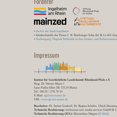
Förderer
•
Archiv der Stadt Ingelheim
• Inhaberfamilie der Firma C. H. Boehringer Sohn AG & Co.KG (In
•
Studiengang "Digitale Methodik in den Geistes- und Kulturwissensc
Impressum
Institut für Geschichtliche Landeskunde Rheinland-Pfalz e.V.
Hrsg. Dr. Werner Marzi †
Isaac-Fulda-Allee 2B, 55124 Mainz
Tel.: 06131 / 276 70 10
E-Mail:
igl@uni-mainz.de
URL:
www.igl.uni-mainz.de
Bearbeiter:
Dr. Stefan Grathoff, Dr. Regina Schäfer, Ulrich Hausm
Technische Realisierung:
net/bureau new media services GmbH & 
Technische Realisierung (IGL):
Maximilian Wegner (
E-Mail
)