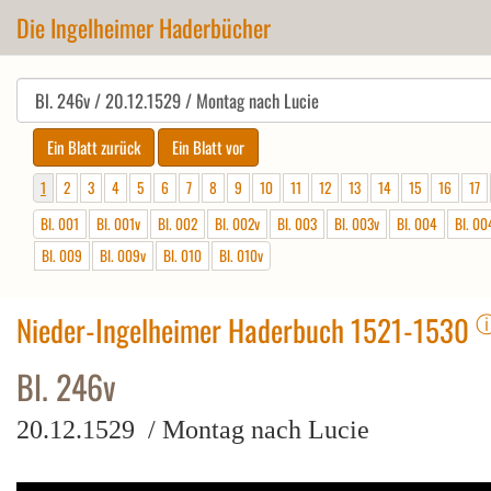
Die Ingelheimer Haderbücher
1
2
3
4
5
6
7
8
9
10
11
12
13
14
15
16
17
Bl. 001
Bl. 001v
Bl. 002
Bl. 002v
Bl. 003
Bl. 003v
Bl. 004
Bl. 00
Bl. 009
Bl. 009v
Bl. 010
Bl. 010v
Nieder-Ingelheimer Haderbuch 1521-1530
Bl. 246v
20.12.1529 / Montag nach Lucie