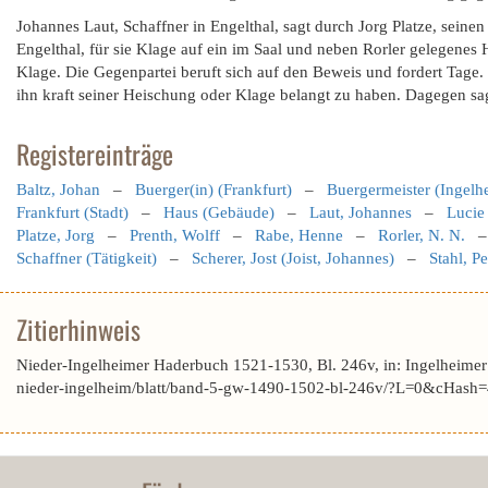
Johannes Laut, Schaffner in Engelthal, sagt durch Jorg Platze, seine
Engelthal, für sie Klage auf ein im Saal und neben Rorler gelegenes 
Klage. Die Gegenpartei beruft sich auf den Beweis und fordert Tage. 
ihn kraft seiner Heischung oder Klage belangt zu haben. Dagegen sag
Registereinträge
Baltz, Johan
–
Buerger(in) (Frankfurt)
–
Buergermeister (Ingelh
Frankfurt (Stadt)
–
Haus (Gebäude)
–
Laut, Johannes
–
Lucie 
Platze, Jorg
–
Prenth, Wolff
–
Rabe, Henne
–
Rorler, N. N.
Schaffner (Tätigkeit)
–
Scherer, Jost (Joist, Johannes)
–
Stahl, Pe
Zitierhinweis
Nieder-Ingelheimer Haderbuch 1521-1530, Bl. 246v, in: Ingelheime
nieder-ingelheim/blatt/band-5-gw-1490-1502-bl-246v/?L=0&cHas