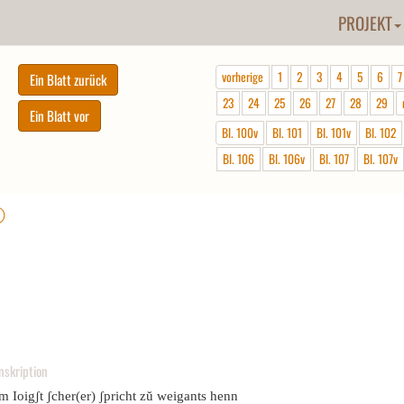
PROJEKT
vorherige
1
2
3
4
5
6
7
23
24
25
26
27
28
29
Bl. 100v
Bl. 101
Bl. 101v
Bl. 102
Bl. 106
Bl. 106v
Bl. 107
Bl. 107v
ⓘ
nskription
m Ioigʃt ʃcher(er) ʃpricht zŭ weigants henn