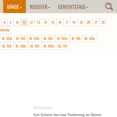
BÄNDE
REGISTER
GERICHTSTAGE
8
9
10
11
12
13
14
15
16
17
18
19
20
21
22
nächste
Bl. 102v
Bl. 103
Bl. 103v
Bl. 104
Bl. 104v
Bl. 105
Bl. 105v
Bl. 108
Bl. 108v
Bl. 109
Bl. 109v
Bl. 110
Übertragung
Jost Scherer hat eine Forderung an Henne