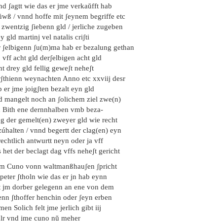
d ʃagtt wie das er jme verkaŭfft hab
ŭwß / vnnd hoffe mit ʃeynem begriffe etc
 zwentzig ʃiebenn gld / jerliche zugeben
y gld martinj vel natalis criʃti
r ʃelbigenn ʃu(m)ma hab er bezalung gethan
 vff acht gld derʃelbigen acht gld
nt drey gld fellig geweʃt neheʃt
rʃthienn weynachten Anno etc xxviij desr
 er jme joigʃten bezalt eyn gld
d mangelt noch an ʃolichem ziel zwe(n)
d Bith ene dernnhalben vmb beza-
ng der gemelt(en) zweyer gld wie recht
úhalten / vnnd begertt der clag(en) eyn
echtlich antwurtt neyn oder ja vff
 het der beclagt dag vffs neheʃt gericht
em Cuno vonn waltmanßhauʃen ʃpricht
peter ʃtholn wie das er jn hab eynn
lt jm dorber gelegenn an ene von dem
enn ʃthoffer henchin oder ʃeyn erben
en Solich felt jme jerlich gibt iij
hlr vnd jme cuno nŭ meher