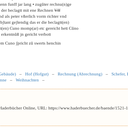
enn funff jar lang • zugŭter rechnu(n)ge
l der beclagtt mit ene Rechnen
Vff
d als peter vßerlich vorm richter vnd
ʃtant geʃtendig das er die beclagtt(en)
lt(en) Cuno momp(ar) etc gereicht hett Cŭno
 erkentnŭß jn gericht verbott
em Cuno ʃpricht zŭ swerts henchin
Gebäude)
–
Hof (Hofgut)
–
Rechnung (Abrechnung)
–
Schefer,
enne
–
Weihnachten
–
 Haderbücher Online, URL: https://www.haderbuecher.de/baende/1521-1