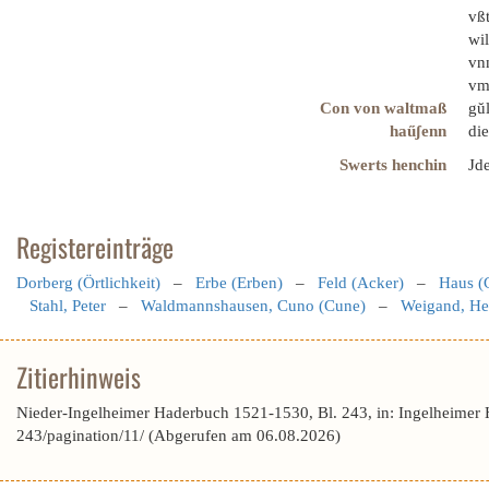
vßt
wi
vnn
vmb
Con von waltmaß
gŭ
haűʃenn
die
Swerts henchin
Jd
Registereinträge
Dorberg (Örtlichkeit)
–
Erbe (Erben)
–
Feld (Acker)
–
Haus (
Stahl, Peter
–
Waldmannshausen, Cuno (Cune)
–
Weigand, H
Zitierhinweis
Nieder-Ingelheimer Haderbuch 1521-1530, Bl. 243, in: Ingelheimer
243/pagination/11/ (Abgerufen am 06.08.2026)