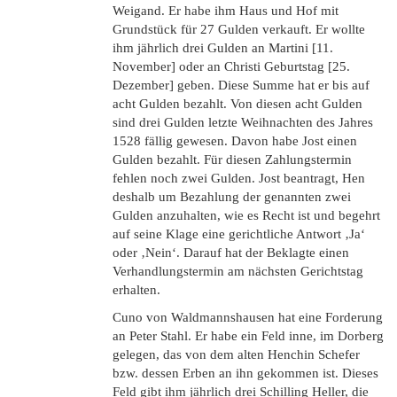
Weigand. Er habe ihm Haus und Hof mit
Grundstück für 27 Gulden verkauft. Er wollte
ihm jährlich drei Gulden an Martini [11.
November] oder an Christi Geburtstag [25.
Dezember] geben. Diese Summe hat er bis auf
acht Gulden bezahlt. Von diesen acht Gulden
sind drei Gulden letzte Weihnachten des Jahres
1528 fällig gewesen. Davon habe Jost einen
Gulden bezahlt. Für diesen Zahlungstermin
fehlen noch zwei Gulden. Jost beantragt, Hen
deshalb um Bezahlung der genannten zwei
Gulden anzuhalten, wie es Recht ist und begehrt
auf seine Klage eine gerichtliche Antwort ‚Ja‘
oder ‚Nein‘. Darauf hat der Beklagte einen
Verhandlungstermin am nächsten Gerichtstag
erhalten.
Cuno von Waldmannshausen hat eine Forderung
an Peter Stahl. Er habe ein Feld inne, im Dorberg
gelegen, das von dem alten Henchin Schefer
bzw. dessen Erben an ihn gekommen ist. Dieses
Feld gibt ihm jährlich drei Schilling Heller, die