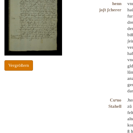
henn
vnn
joʃt ʃcherer
ha
fur
dre
de
biß
ʃei
ve
hab
vn
Vergrößern
gl
lŭ
anz
ger
das
Cuͦno
Jt
Stahell
zŭ 
fe
alt
kom
ß 