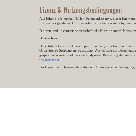
Lizenz & Nutzungsbedingungen
Alle Inhalte, d.h. Artikel, Bilder, Datenbanken usw., dieser Internet
Instituts in irgendeiner Form veröffentlicht oder vervielfältigt wer
Die freie und kostenfreie wissenschaftliche Nutzung unter Übernahme 
Datenschutz
Diese Internetseite erhebt keine personenbezogenen Daten und kann ü
Open-Source-Software zur statistischen Auswertung der Besucherzugr
gespeichert werden und die eine Analyse der Benutzung der Websit
widersprechen
.
Bei Fragen zum Datenschutz stehen wir Ihnen gerne zur Verfügung, 