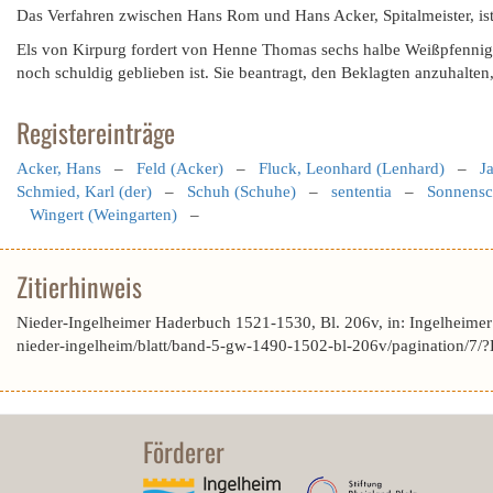
Das Verfahren zwischen Hans Rom und Hans Acker, Spitalmeister, is
Els von Kirpurg fordert von Henne Thomas sechs halbe Weißpfennige 
noch schuldig geblieben ist. Sie beantragt, den Beklagten anzuhalte
Registereinträge
Acker, Hans
–
Feld (Acker)
–
Fluck, Leonhard (Lenhard)
–
Ja
Schmied, Karl (der)
–
Schuh (Schuhe)
–
sententia
–
Sonnensc
Wingert (Weingarten)
–
Zitierhinweis
Nieder-Ingelheimer Haderbuch 1521-1530, Bl. 206v, in: Ingelheime
nieder-ingelheim/blatt/band-5-gw-1490-1502-bl-206v/pagination/
Förderer