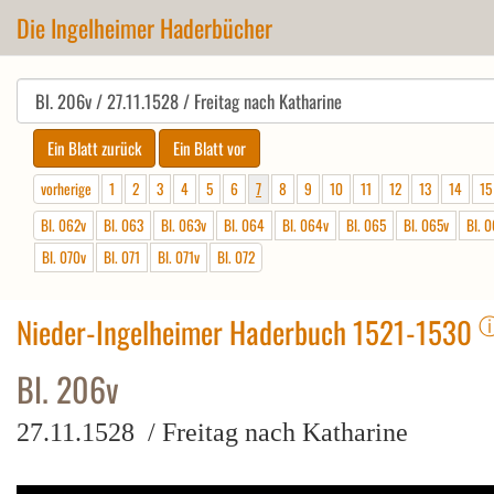
Die Ingelheimer Haderbücher
vorherige
1
2
3
4
5
6
7
8
9
10
11
12
13
14
15
Bl. 062v
Bl. 063
Bl. 063v
Bl. 064
Bl. 064v
Bl. 065
Bl. 065v
Bl. 
Bl. 070v
Bl. 071
Bl. 071v
Bl. 072
Nieder-Ingelheimer Haderbuch 1521-1530
Bl. 206v
27.11.1528 / Freitag nach Katharine