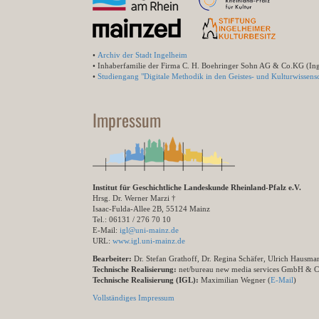
•
Archiv der Stadt Ingelheim
• Inhaberfamilie der Firma C. H. Boehringer Sohn AG & Co.KG (In
•
Studiengang "Digitale Methodik in den Geistes- und Kulturwissensc
Impressum
Institut für Geschichtliche Landeskunde Rheinland-Pfalz e.V.
Hrsg. Dr. Werner Marzi †
Isaac-Fulda-Allee 2B, 55124 Mainz
Tel.: 06131 / 276 70 10
E-Mail:
igl@uni-mainz.de
URL:
www.igl.uni-mainz.de
Bearbeiter:
Dr. Stefan Grathoff, Dr. Regina Schäfer, Ulrich Hausm
Technische Realisierung:
net/bureau new media services GmbH & 
Technische Realisierung (IGL):
Maximilian Wegner (
E-Mail
)
Vollständiges Impressum