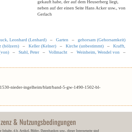
gekauft habe, der auf dem Heuserberg liegt,
neben auf der einen Seite Hans Acker usw., von
Gerlach
luck, Leonhard (Lenhard)
–
Garten
–
gehorsam (Gehorsamkeit)
 (hölzern)
–
Keller (Kelner)
–
Kirche (unbestimmt)
–
Krafft,
(von)
–
Stahl, Peter
–
Vollmacht
–
Weinheim, Wendel von
–
1530-nieder-ingelheim/blatt/band-5-gw-1490-1502-bl-
izenz & Nutzungsbedingungen
e Inhalte, d.h. Artikel, Bilder, Datenbanken usw., dieser Internetseite sind