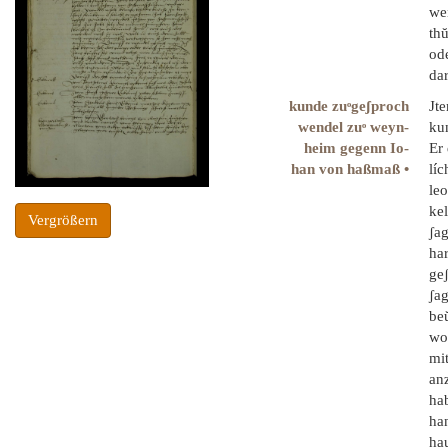
we
th
od
da
kunde zuͦgeʃproch
Jt
wendel zuͦ weyn-
kun
heim gegenn Io-
Er 
han von haßmaß •
lí
le
ke
Vergrößern
ʃag
har
ge
ʃag
be
wor
mi
an
ha
ha
ha