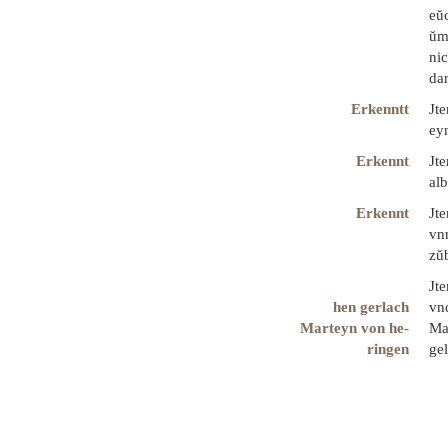
eŭ
ŭm
nic
da
Erkenntt
Jt
ey
Erkennt
Jte
al
Erkennt
Jte
vnn
zŭ
Jt
hen gerlach
vn
Marteyn von he-
Ma
ringen
ge