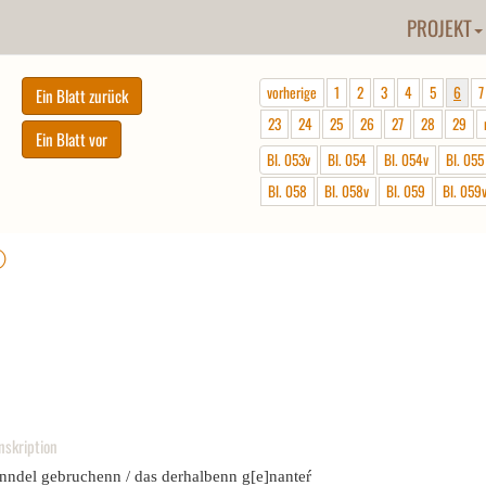
PROJEKT
vorherige
1
2
3
4
5
6
7
23
24
25
26
27
28
29
Bl. 053v
Bl. 054
Bl. 054v
Bl. 055
Bl. 058
Bl. 058v
Bl. 059
Bl. 059
ⓘ
nskription
nndel gebruchenn / das derhalbenn g[e]nanteŕ