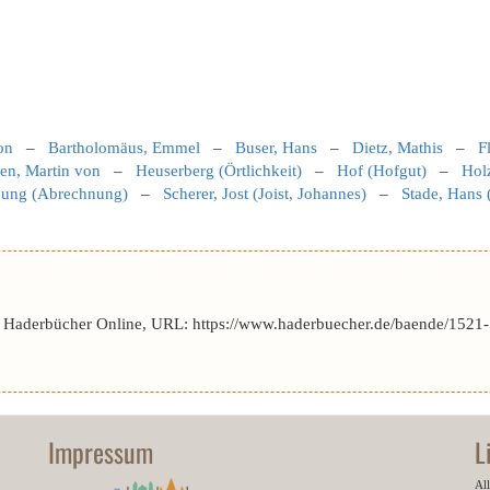
on
–
Bartholomäus, Emmel
–
Buser, Hans
–
Dietz, Mathis
–
F
en, Martin von
–
Heuserberg (Örtlichkeit)
–
Hof (Hofgut)
–
Holz
ung (Abrechnung)
–
Scherer, Jost (Joist, Johannes)
–
Stade, Hans 
r Haderbücher Online, URL: https://www.haderbuecher.de/baende/1521-
Impressum
L
All