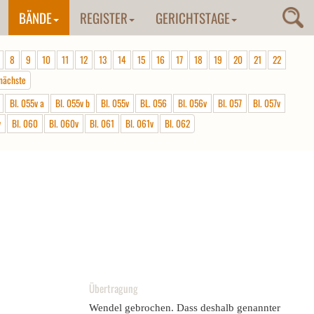
BÄNDE
REGISTER
GERICHTSTAGE
8
9
10
11
12
13
14
15
16
17
18
19
20
21
22
nächste
Bl. 055v a
Bl. 055v b
Bl. 055v
BL. 056
Bl. 056v
Bl. 057
Bl. 057v
v
Bl. 060
Bl. 060v
Bl. 061
Bl. 061v
Bl. 062
Übertragung
Wendel gebrochen. Dass deshalb genannter