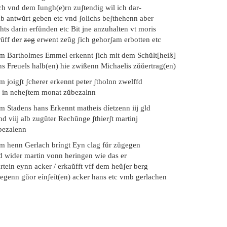
ch vnd dem Iungh(e)rn zuʃtendig wil ich dar-
b antwŭrt geben etc vnd ʃolichs beʃthehenn aber
hts darin erfŭnden etc Bit jne anzuhalten vt moris
rŭff der
zeg
erwent zeŭg ʃich gehorʃam erbotten etc
em Bartholmes Emmel erkennt ʃich mit dem Schŭlt[heiß]
ns Freuels halb(en) hie zwißenn Michaelis zŭŭertrag(en)
m joigʃt ʃcherer erkennt peter ʃtholnn zwelffd
b in neheʃtem monat zŭbezalnn
m Stadens hans Erkennt matheis díetzenn iij gld
d viij alb zugŭter Rechŭnge ʃthierʃt martinj
bezalenn
em henn Gerlach bríngt Eyn clag fŭr zŭgegen
d wider martin vonn heringen wie das er
rtein eynn acker / erkaŭfft vff dem heŭʃer berg
legenn gŭor eínʃeít(en) acker hans etc vmb gerlachen