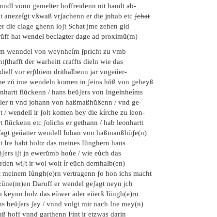
nndl vonn gemelter hoffreidenn nit handt ab-
ŭt anezeígt vßwaß vrʃachenn er die jnhab etc
ʃchat
er die clage ghenn loʃt Schat jme zehen gld
rŭff hat wendel beclagter dage ad proximŭ(m)
em wenndel von weynheím ʃpricht zu vmb
tʃthafft der warheitt craffts dieln wie das
diell vor erʃthiem drithalbenn jar vngeŭer-
che zŭ ime wendeln komen in ʃeins hŭß von geheyß
onhartt flŭckenn / hans beŭʃers von Ingelnheíms
ller n vnd johann von haßmaßhŭßenn / vnd ge-
t / wendell ir ʃolt komen bey die kírche zu leon-
t flŭckenn etc ʃolichs er gethann / hab leonhartt
ʃagt geŭatter wendell Iohan von haßmanßhŭʃe(n)
t Ire habt holtz das meines Iŭnghern hans
ŭʃers iʃt jn ewerŭmb hoůe / wie eůch das
den wiʃt ir wol wolt ír eŭch dernhalb(en)
t meinem Iůngh(e)rn vertragenn ʃo hon ichs macht
zŭne(m)en Daruff er wendel geʃagt neyn jch
b keynn holz das eŭwer ader eŭerß Iŭngh(e)rn
ns beŭʃers ʃey / vnnd volgt mir nach Ine mey(n)
uß hoff vnnd garthenn Fint ir etzwas darin