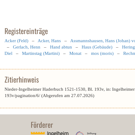
Registereinträge
Acker (Feld)
–
Acker, Hans
–
Assmannshausen, Hans (Johan) v
–
Gerlach, Henn
–
Hand abtun
–
Haus (Gebäude)
–
Hering
Diel
–
Martinstag (Martini)
–
Monat
–
mos (moris)
–
Rechn
Zitierhinweis
Nieder-Ingelheimer Haderbuch 1521-1530, Bl. 193v, in: Ingelheime
193v/pagination/6/ (Abgerufen am 27.07.2026)
Förderer