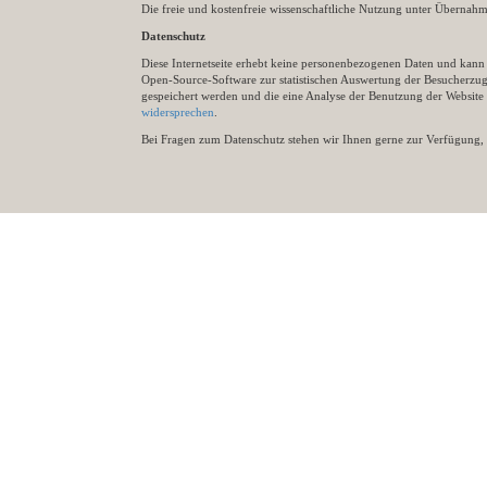
Die freie und kostenfreie wissenschaftliche Nutzung unter Übernahme 
Datenschutz
Diese Internetseite erhebt keine personenbezogenen Daten und kann ü
Open-Source-Software zur statistischen Auswertung der Besucherzugr
gespeichert werden und die eine Analyse der Benutzung der Websit
widersprechen
.
Bei Fragen zum Datenschutz stehen wir Ihnen gerne zur Verfügung, 