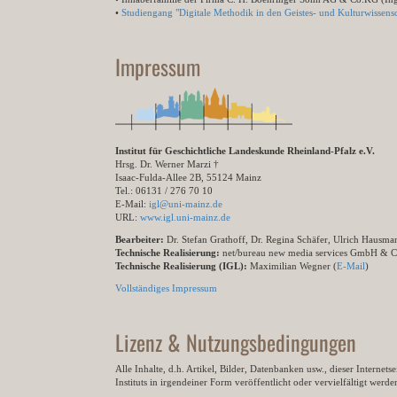
•
Studiengang "Digitale Methodik in den Geistes- und Kulturwissensc
Impressum
Institut für Geschichtliche Landeskunde Rheinland-Pfalz e.V.
Hrsg. Dr. Werner Marzi †
Isaac-Fulda-Allee 2B, 55124 Mainz
Tel.: 06131 / 276 70 10
E-Mail:
igl@uni-mainz.de
URL:
www.igl.uni-mainz.de
Bearbeiter:
Dr. Stefan Grathoff, Dr. Regina Schäfer, Ulrich Hausm
Technische Realisierung:
net/bureau new media services GmbH & 
Technische Realisierung (IGL):
Maximilian Wegner (
E-Mail
)
Vollständiges Impressum
Lizenz & Nutzungsbedingungen
Alle Inhalte, d.h. Artikel, Bilder, Datenbanken usw., dieser Internet
Instituts in irgendeiner Form veröffentlicht oder vervielfältigt wer