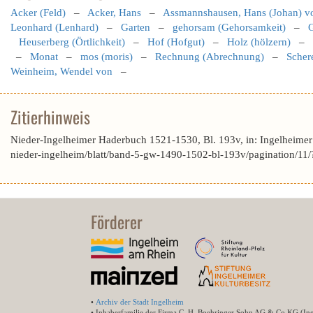
Acker (Feld)
–
Acker, Hans
–
Assmannshausen, Hans (Johan) v
Leonhard (Lenhard)
–
Garten
–
gehorsam (Gehorsamkeit)
–
G
Heuserberg (Örtlichkeit)
–
Hof (Hofgut)
–
Holz (hölzern)
–
–
Monat
–
mos (moris)
–
Rechnung (Abrechnung)
–
Schere
Weinheim, Wendel von
–
Zitierhinweis
Nieder-Ingelheimer Haderbuch 1521-1530, Bl. 193v, in: Ingelheime
nieder-ingelheim/blatt/band-5-gw-1490-1502-bl-193v/pagination
Förderer
•
Archiv der Stadt Ingelheim
• Inhaberfamilie der Firma C. H. Boehringer Sohn AG & Co.KG (In