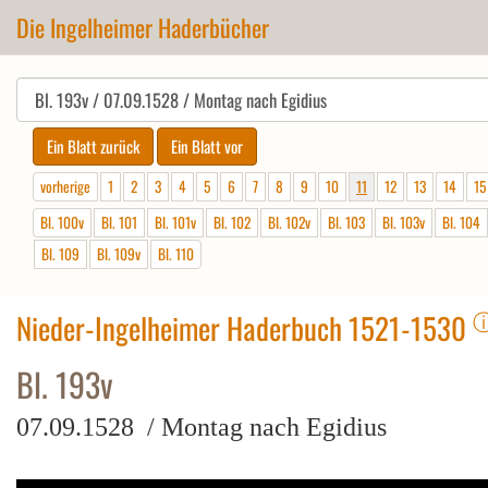
Die Ingelheimer Haderbücher
vorherige
1
2
3
4
5
6
7
8
9
10
11
12
13
14
15
Bl. 100v
Bl. 101
Bl. 101v
Bl. 102
Bl. 102v
Bl. 103
Bl. 103v
Bl. 104
Bl. 109
Bl. 109v
Bl. 110
Nieder-Ingelheimer Haderbuch 1521-1530
Bl. 193v
07.09.1528 / Montag nach Egidius