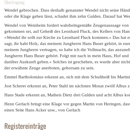
Übertragung
Wendel gebrochen. Dass deshalb genannter Wendel nicht seine Hände 
oder die Klage gehen lässt, schadet ihm zehn Gulden. Darauf hat We
Wendel von Weinheim fordert wahrheitsgemäße Zeugenaussage von Die
gekommen sei, auf Geheiß des Leonhard Fluck, des Kellers von Ha
»Wendel ihr sollt zur Kirche zu Leonhard Fluck kommen.« Das hat 
sagt, ihr habt Holz, das meinem Jungherrn Hans Buser gehört, in eur
meinem Jungherrn vertragen, so habe ich die Vollmacht, das anzune
Jungherrn Hans Buser gehört. Folgt mir nach in mein Haus, Hof und G
darüber Auskunft geben.« Solches ist geschehen, es wurde aber nicht
der erwähnte Zeuge anerboten, gehorsam zu sein.
Emmel Bartholomäus erkennt an, sich mit dem Schultheiß bis Martini
Jost Scherer erkennt an, Peter Stahl im nächsten Monat zwölf Albus 
Hans Stade erkennt an, Matheis Dietz drei Gulden und acht Albus 
Henn Gerlach bringt eine Klage vor gegen Martin von Heringen, dass
einen Seite Hans Acker usw., von Gerlach
Registereinträge