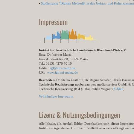
•
Studiengang "Digitale Methodik in den Geistes- und Kulturwissensc
Impressum
Institut für Geschichtliche Landeskunde Rheinland-Pfalz e.V.
Hrsg. Dr. Werner Marzi †
Isaac-Fulda-Allee 2B, 55124 Mainz
Tel.: 06131 / 276 70 10
E-Mail:
igl@uni-mainz.de
URL:
www.igl.uni-mainz.de
Bearbeiter:
Dr. Stefan Grathoff, Dr. Regina Schäfer, Ulrich Hausm
Technische Realisierung:
net/bureau new media services GmbH & 
Technische Realisierung (IGL):
Maximilian Wegner (
E-Mail
)
Vollständiges Impressum
Lizenz & Nutzungsbedingungen
Alle Inhalte, d.h. Artikel, Bilder, Datenbanken usw., dieser Internet
Instituts in irgendeiner Form veröffentlicht oder vervielfältigt wer