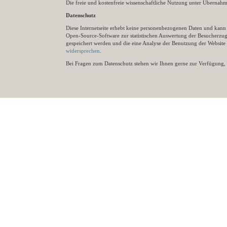
Die freie und kostenfreie wissenschaftliche Nutzung unter Übernahme 
Datenschutz
Diese Internetseite erhebt keine personenbezogenen Daten und kann ü
Open-Source-Software zur statistischen Auswertung der Besucherzugr
gespeichert werden und die eine Analyse der Benutzung der Websit
widersprechen
.
Bei Fragen zum Datenschutz stehen wir Ihnen gerne zur Verfügung, 