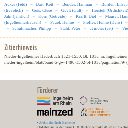
Acker (Feld)
–
Bart, Kett
–
Bender, Hanman
–
Burden, Elisab
(frevelich)
–
Geis, Clese
–
Guelt (Gült)
–
Herstell (Örtlichkeit
Jahr (jährlich)
–
Korn (Getreide)
–
Krafft, Diel
–
Maurer, Han
(Ingelheimerhausen)
–
Pauel, Henne
–
Pfeffer, Henne (Hans)
–
Schuhmacher, Philipp
–
Stahl, Peter
–
ut moris (est)
–
Vie
Zitierhinweis
Nieder-Ingelheimer Haderbuch 1521-1530, Bl. 181v, in: Ingelheime
nieder-ingelheim/blatt/band-5-gw-1490-1502-bl-181v/pagination/9/
Förderer
•
Archiv der Stadt Ingelheim
• Inhaberfamilie der Firma C. H. Boehringer Sohn AG & Co.KG (In