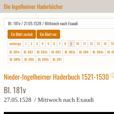
Die Ingelheimer Haderbücher
vorherige
1
2
3
4
5
6
7
8
9
10
11
12
13
14
15
Bl. 081v
Bl. 082
Bl. 082v
Bl. 083
Bl. 083v
Bl. 084
Bl. 084v
Bl. 0
Bl. 089v
Bl. 090
Bl. 090v
Bl. 091
Nieder-Ingelheimer Haderbuch 1521-1530
Bl. 181v
27.05.1528 / Mittwoch nach Exaudi