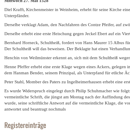
Mittwoch 27. Mai 1528
Diel Krafft, Kirchenmeister in Weinheim, erhebt für seine Kirche ein
Unterpfänder.
Derselbe verklagt Adam, den Nachfahren des Contze Pfeifer, auf zwöl
Derselbe erhebt eine erste Heischung gegen Jeckel Ebert auf ein Vie
Bernhard Horneck, Schultheiß, fordert von Hans Maurer 15 Albus für
Der Schultheiß will das beweisen. Der Beklagte hat einen Verhandlun
Henchin von Weilmünster erkennt an, sich mit dem Schultheiß wegen 
Henne Pfeffer erhebt eine erste Klage wegen eines Ackers, gelegen i
dem Hanman Bender, seinem Prinzipal, als Unterpfand für etliche Äc
Peter Stahl, Momber des Paters zu Ingelheimerhausen erhebt eine er
Es wurde Widerspruch eingelegt durch Philip Schuhmacher wie folgt:
vermeintliche Schrift, die jüngst am Montag nach der Auffindung de
wurde, seine schriftliche Antwort auf die vermeintliche Klage, die vo
antwortet und beantragt nochmals
Registereinträge