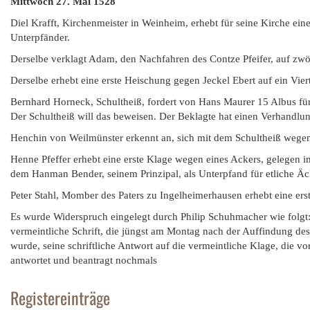
Mittwoch 27. Mai 1528
Diel Krafft, Kirchenmeister in Weinheim, erhebt für seine Kirche ein
Unterpfänder.
Derselbe verklagt Adam, den Nachfahren des Contze Pfeifer, auf zwöl
Derselbe erhebt eine erste Heischung gegen Jeckel Ebert auf ein Vie
Bernhard Horneck, Schultheiß, fordert von Hans Maurer 15 Albus für
Der Schultheiß will das beweisen. Der Beklagte hat einen Verhandlun
Henchin von Weilmünster erkennt an, sich mit dem Schultheiß wegen 
Henne Pfeffer erhebt eine erste Klage wegen eines Ackers, gelegen i
dem Hanman Bender, seinem Prinzipal, als Unterpfand für etliche Äc
Peter Stahl, Momber des Paters zu Ingelheimerhausen erhebt eine er
Es wurde Widerspruch eingelegt durch Philip Schuhmacher wie folgt:
vermeintliche Schrift, die jüngst am Montag nach der Auffindung de
wurde, seine schriftliche Antwort auf die vermeintliche Klage, die vo
antwortet und beantragt nochmals
Registereinträge