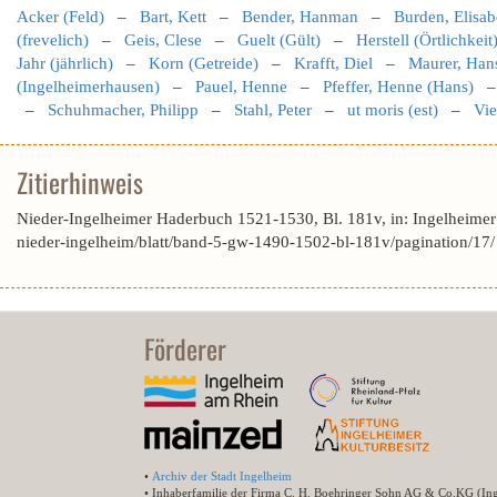
Acker (Feld)
–
Bart, Kett
–
Bender, Hanman
–
Burden, Elisab
(frevelich)
–
Geis, Clese
–
Guelt (Gült)
–
Herstell (Örtlichkeit
Jahr (jährlich)
–
Korn (Getreide)
–
Krafft, Diel
–
Maurer, Han
(Ingelheimerhausen)
–
Pauel, Henne
–
Pfeffer, Henne (Hans)
–
Schuhmacher, Philipp
–
Stahl, Peter
–
ut moris (est)
–
Vie
Zitierhinweis
Nieder-Ingelheimer Haderbuch 1521-1530, Bl. 181v, in: Ingelheime
nieder-ingelheim/blatt/band-5-gw-1490-1502-bl-181v/pagination/17
Förderer
•
Archiv der Stadt Ingelheim
• Inhaberfamilie der Firma C. H. Boehringer Sohn AG & Co.KG (In