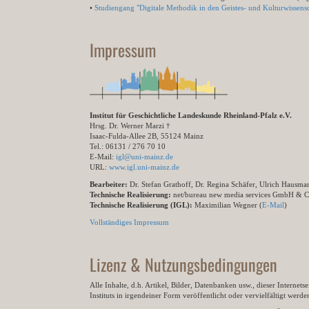
•
Studiengang "Digitale Methodik in den Geistes- und Kulturwissensc
Impressum
Institut für Geschichtliche Landeskunde Rheinland-Pfalz e.V.
Hrsg. Dr. Werner Marzi †
Isaac-Fulda-Allee 2B, 55124 Mainz
Tel.: 06131 / 276 70 10
E-Mail:
igl@uni-mainz.de
URL:
www.igl.uni-mainz.de
Bearbeiter:
Dr. Stefan Grathoff, Dr. Regina Schäfer, Ulrich Hausm
Technische Realisierung:
net/bureau new media services GmbH & 
Technische Realisierung (IGL):
Maximilian Wegner (
E-Mail
)
Vollständiges Impressum
Lizenz & Nutzungsbedingungen
Alle Inhalte, d.h. Artikel, Bilder, Datenbanken usw., dieser Internet
Instituts in irgendeiner Form veröffentlicht oder vervielfältigt wer