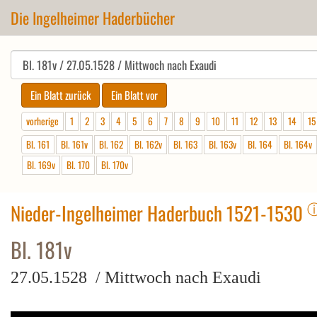
Die Ingelheimer Haderbücher
vorherige
1
2
3
4
5
6
7
8
9
10
11
12
13
14
15
Bl. 161
Bl. 161v
Bl. 162
Bl. 162v
Bl. 163
Bl. 163v
Bl. 164
Bl. 164v
Bl. 169v
Bl. 170
Bl. 170v
Nieder-Ingelheimer Haderbuch 1521-1530
Bl. 181v
27.05.1528 / Mittwoch nach Exaudi