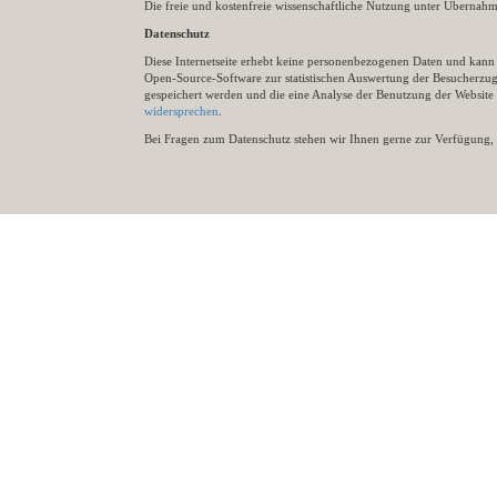
Die freie und kostenfreie wissenschaftliche Nutzung unter Übernahme 
Datenschutz
Diese Internetseite erhebt keine personenbezogenen Daten und kann ü
Open-Source-Software zur statistischen Auswertung der Besucherzugr
gespeichert werden und die eine Analyse der Benutzung der Websit
widersprechen
.
Bei Fragen zum Datenschutz stehen wir Ihnen gerne zur Verfügung, 