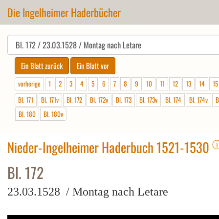
Die Ingelheimer Haderbücher
vorherige
1
2
3
4
5
6
7
8
9
10
11
12
13
14
15
Bl. 171
Bl. 171v
Bl. 172
Bl. 172v
Bl. 173
Bl. 173v
Bl. 174
Bl. 174v
B
Bl. 180
Bl. 180v
Nieder-Ingelheimer Haderbuch 1521-1530
Bl. 172
23.03.1528 / Montag nach Letare