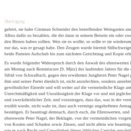
Übertragung
gehört, sie habe Cristman Schneider den betreffenden Weingarten und
Albus dafür zu bezahlen, die der dann in seinem Beisein ein oder z
den Birnen haben sollten. Wen sie es wollte, so sollte er sie wied
nur das, was er gesagt habe. Den Zeugen wurde hiermit Stillschweig
beide Parteien Aufschub bis zum nächsten Gerichtstag und Kopie erha
Es wurde folgender Widerspruch durch den Anwalt des ehrenwerten Pet
am Montag nach Reminiscere [9. März] des laufenden Jahres für die 
Sifrid von Schwalbach, gegen den erwähnten Jungherrn Peter Nagel ger
ihm und seiner Partei dienlich ist, nicht anzufechten, sondern anne
gewöhnlicher Einrede und will weiter auf die vermeintliche Klage ant
Unrechtmäßigkeit und Unzulässigkeit der Klage vor und mit jeglich
und zweckdienlicher Zeit, und vorzutragen, dass das, was in der ve
erzählt wurde, nicht wahr ist, dass auch vermöge angehefteten Antrags 
bestätigen. Er beantragt demnach, durch euch, die Ehrenwerten, und
ehrenwerte Peter Nagel, der Beklagte, von der vermeintlichen vorget
von Kosten und Schaden sowie Zinsen, und nicht allein wie beantragt
wie es nach Recht und Gewohnheit dieses löblichen Gerichts geschehe