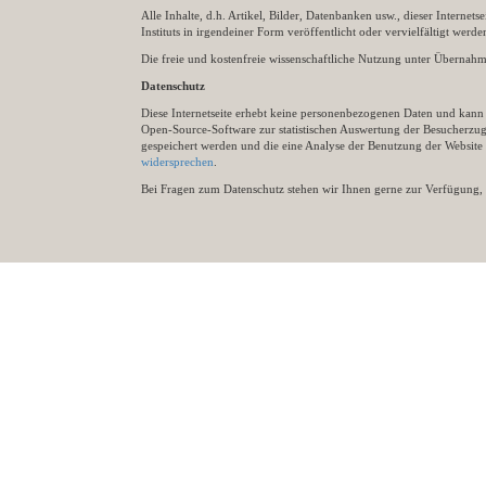
Alle Inhalte, d.h. Artikel, Bilder, Datenbanken usw., dieser Internet
Instituts in irgendeiner Form veröffentlicht oder vervielfältigt wer
Die freie und kostenfreie wissenschaftliche Nutzung unter Übernahme 
Datenschutz
Diese Internetseite erhebt keine personenbezogenen Daten und kann ü
Open-Source-Software zur statistischen Auswertung der Besucherzugr
gespeichert werden und die eine Analyse der Benutzung der Websit
widersprechen
.
Bei Fragen zum Datenschutz stehen wir Ihnen gerne zur Verfügung, 