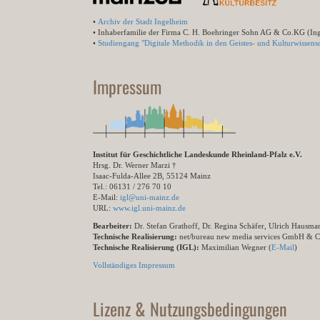
•
Archiv der Stadt Ingelheim
• Inhaberfamilie der Firma C. H. Boehringer Sohn AG & Co.KG (In
•
Studiengang "Digitale Methodik in den Geistes- und Kulturwissensc
Impressum
Institut für Geschichtliche Landeskunde Rheinland-Pfalz e.V.
Hrsg. Dr. Werner Marzi †
Isaac-Fulda-Allee 2B, 55124 Mainz
Tel.: 06131 / 276 70 10
E-Mail:
igl@uni-mainz.de
URL:
www.igl.uni-mainz.de
Bearbeiter:
Dr. Stefan Grathoff, Dr. Regina Schäfer, Ulrich Hausm
Technische Realisierung:
net/bureau new media services GmbH & 
Technische Realisierung (IGL):
Maximilian Wegner (
E-Mail
)
Vollständiges Impressum
Lizenz & Nutzungsbedingungen