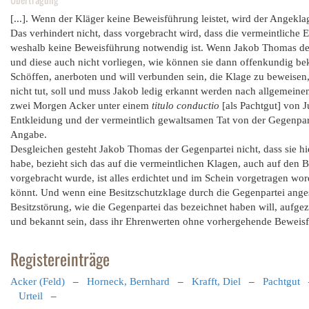
[...]. Wenn der Kläger keine Beweisführung leistet, wird der Angeklag
Das verhindert nicht, dass vorgebracht wird, dass die vermeintliche
weshalb keine Beweisführung notwendig ist. Wenn Jakob Thomas der 
und diese auch nicht vorliegen, wie können sie dann offenkundig beka
Schöffen, anerboten und will verbunden sein, die Klage zu beweisen
nicht tut, soll und muss Jakob ledig erkannt werden nach allgemeinem 
zwei Morgen Acker unter einem
titulo conductio
[als Pachtgut] von 
Entkleidung und der vermeintlich gewaltsamen Tat von der Gegenparte
Angabe.
Desgleichen gesteht Jakob Thomas der Gegenpartei nicht, dass sie hi
habe, bezieht sich das auf die vermeintlichen Klagen, auch auf den
vorgebracht wurde, ist alles erdichtet und im Schein vorgetragen wor
könnt. Und wenn eine Besitzschutzklage durch die Gegenpartei anges
Besitzstörung, wie die Gegenpartei das bezeichnet haben will, aufg
und bekannt sein, dass ihr Ehrenwerten ohne vorhergehende Beweisfü
Registereinträge
Acker (Feld)
–
Horneck, Bernhard
–
Krafft, Diel
–
Pachtgut
Urteil
–