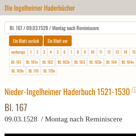
Die Ingelheimer Haderbücher
vorherige
1
2
3
4
5
6
7
8
9
10
11
12
13
14
15
Bl. 161
Bl. 161v
Bl. 162
Bl. 162v
Bl. 163
Bl. 163v
Bl. 164
Bl. 164v
Bl. 169v
Bl. 170
Bl. 170v
Nieder-Ingelheimer Haderbuch 1521-1530
Bl. 167
09.03.1528 / Montag nach Reminiscere