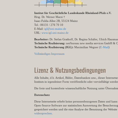
Institut für Geschichtliche Landeskunde Rheinland-Pfalz e.V.
Hrsg. Dr. Werner Marzi †
Isaac-Fulda-Allee 2B, 55124 Mainz
Tel.: 06131 / 276 70 10
E-Mail:
igl@uni-mainz.de
URL:
www.igl.uni-mainz.de
Bearbeiter:
Dr. Stefan Grathoff, Dr. Regina Schäfer, Ulrich Hausm
Technische Realisierung:
net/bureau new media services GmbH & 
Technische Realisierung (IGL):
Maximilian Wegner (
E-Mail
)
Vollständiges Impressum
Lizenz & Nutzungsbedingungen
Alle Inhalte, d.h. Artikel, Bilder, Datenbanken usw., dieser Internet
Instituts in irgendeiner Form veröffentlicht oder vervielfältigt wer
Die freie und kostenfreie wissenschaftliche Nutzung unter Übernahme 
Datenschutz
Diese Internetseite erhebt keine personenbezogenen Daten und kann ü
Open-Source-Software zur statistischen Auswertung der Besucherzugr
gespeichert werden und die eine Analyse der Benutzung der Websit
widersprechen
.