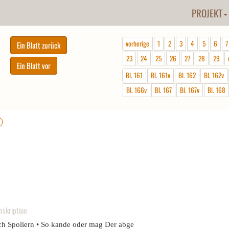
PROJEKT
vorherige
1
2
3
4
5
6
7
23
24
25
26
27
28
29
Bl. 161
Bl. 161v
Bl. 162
Bl. 162v
Bl. 166v
Bl. 167
Bl. 167v
Bl. 168
ⓘ
nskription
ch Spoliern • So kande oder mag Der abge