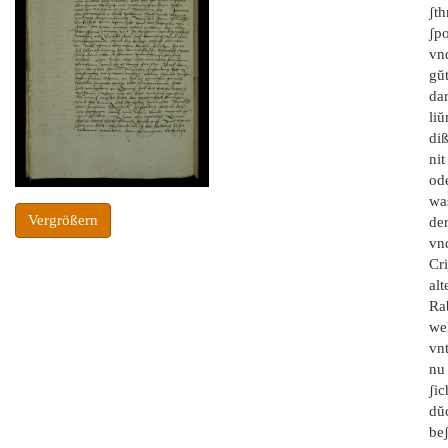
ʃth
ʃp
vnd
gŭt
da
li
di
ni
od
wa
Vergrößern
de
vn
Cri
al
Ra
wel
vn
nu
ʃi
dŭ
be