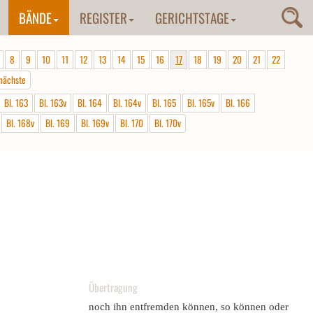
BÄNDE
REGISTER
GERICHTSTAGE
8
9
10
11
12
13
14
15
16
17
18
19
20
21
22
nächste
Bl. 163
Bl. 163v
Bl. 164
Bl. 164v
Bl. 165
Bl. 165v
Bl. 166
Bl. 168v
Bl. 169
Bl. 169v
Bl. 170
Bl. 170v
Übertragung
noch ihn entfremden können, so können oder