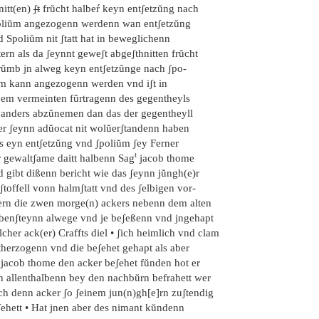
nitt(en)
ʃt
frŭcht halbeŕ keyn entʃetzŭng nach
oliŭm angezogenn werdenn wan entʃetzŭng
 Spoliŭm nit ʃtatt hat in beweglichenn
ern als da ʃeynnt geweʃt abgeʃthnitten frŭcht
rŭmb jn alweg keyn entʃetzũnge nach ʃpo-
ŭm kann angezogenn werden vnd iʃt in
ßem vermeinten fũrtragenn des gegentheyls
t anders abzŭnemen dan das der gegentheyll
er ʃeynn adŭocat nit wolŭerʃtandenn haben
s eyn entʃetzŭng vnd ʃpoliŭm ʃey Ferner
t
r gewaltʃame daitt halbenn Sag
jacob thome
d gibt dißenn bericht wie das ʃeynn jŭngh(e)r
ʃtoffell vonn halmʃtatt vnd des ʃelbigen vor-
tern die zwen morge(n) ackers nebenn dem alten
benʃteynn alwege vnd je beʃeßenn vnd jngehapt
cher ack(er) Craffts diel • ʃich heimlich vnd clam
therzogenn vnd die beʃehet gehapt als aber
 jacob thome den acker beʃehet fŭnden hot er
ch allenthalbenn bey den nachbŭrn befrahett wer
ch denn acker ʃo ʃeinem jun(n)gh[e]rn zuʃtendig
ʃehett • Hat jnen aber des nimant kŭndenn