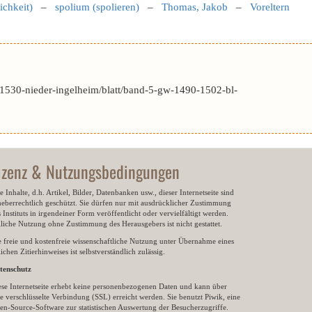
ichkeit)
–
spolium (spolieren)
–
Thomas, Jakob
–
Voreltern
1530-nieder-ingelheim/blatt/band-5-gw-1490-1502-bl-
izenz & Nutzungsbedingungen
e Inhalte, d.h. Artikel, Bilder, Datenbanken usw., dieser Internetseite sind
heberrechtlich geschützt. Sie dürfen nur mit ausdrücklicher Zustimmung
 Instituts in irgendeiner Form veröffentlicht oder vervielfältigt werden.
gliche Nutzung ohne Zustimmung des Herausgebers ist nicht gestattet.
e freie und kostenfreie wissenschaftliche Nutzung unter Übernahme eines
ichen Zitierhinweises ist selbstverständlich zulässig.
tenschutz
ese Internetseite erhebt keine personenbezogenen Daten und kann über
e verschlüsselte Verbindung (SSL) erreicht werden. Sie benutzt Piwik, eine
en-Source-Software zur statistischen Auswertung der Besucherzugriffe.