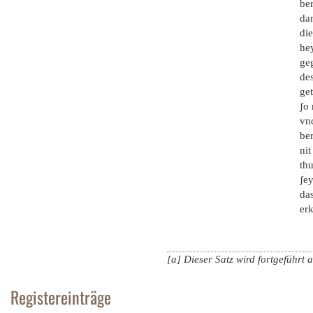
be
da
di
he
ge
de
ge
ʃo
vn
be
nit
thu
ʃey
das
er
[a] Dieser Satz wird fortgeführt a
Registereinträge