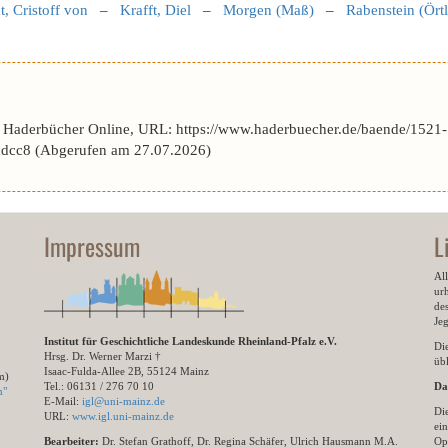
t, Cristoff von
–
Krafft, Diel
–
Morgen (Maß)
–
Rabenstein (Örtl
r Haderbücher Online, URL: https://www.haderbuecher.de/baende/1521-
cc8 (Abgerufen am 27.07.2026)
Impressum
L
All
ur
des
Je
Institut für Geschichtliche Landeskunde Rheinland-Pfalz e.V.
Di
Hrsg. Dr. Werner Marzi †
übl
Isaac-Fulda-Allee 2B, 55124 Mainz
m)
Tel.: 06131 / 276 70 10
Da
n"
E-Mail:
igl@uni-mainz.de
Di
URL:
www.igl.uni-mainz.de
ein
Bearbeiter:
Dr. Stefan Grathoff, Dr. Regina Schäfer, Ulrich Hausmann M.A.
Op