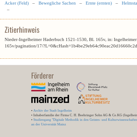
Acker (Feld)
–
Bewegliche Sachen
–
Ernte (ernten)
–
Helmsta
–
Zitierhinweis
Nieder-Ingelheimer Haderbuch 1521-1530, Bl. 165v, in: Ingelheime
165v/pagination/17/?L=0&cHash=1b4be29eb64c90eac20d16660c2dd
Förderer
•
Archiv der Stadt Ingelheim
• Inhaberfamilie der Firma C. H. Boehringer Sohn AG & Co.KG (Ingelhei
•
Studiengang "Digitale Methodik in den Geistes- und Kulturwissenschafte
an der Universität Mainz