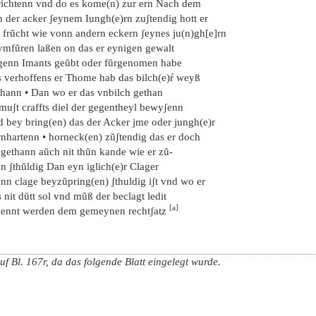
richtenn vnd do es kome(n) zur ern Nach dem
n der acker ʃeynem Iungh(e)rn zuʃtendig hott er
e frŭcht wie vonn andern eckern ʃeynes ju(n)gh[e]rn
ymfŭren laßen on das er eynigen gewalt
genn Imants geŭbt oder fŭrgenomen habe
s verhoffens er Thome hab das bilch(e)ŕ weyß
thann • Dan wo er das vnbilch gethan
 muʃt craffts diel der gegentheyl bewyʃenn
d bey bring(en) das der Acker jme oder jungh(e)r
rnhartenn • horneck(en) zŭʃtendig das er doch
 gethann aŭch nit thŭn kande wie er zŭ-
n ʃthŭldig Dan eyn iglich(e)r Clager
nn clage beyzŭpring(en) ʃthuldig iʃt vnd wo er
 nit dŭtt sol vnd mũß der beclagt ledit
[a]
kennt werden dem gemeynen rechtʃatz
uf Bl. 167r, da das folgende Blatt eingelegt wurde.